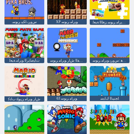
XP ﻮﻳﺭﺎﻣ ﺮﺑﻮﺳ
.ﺱﻭﺮﺑ ﺎﻜﻴﺑ ﺮﺑﻮﺳ
ﺱﻭﺮﺑ ﻮﻳﺭﺎﻣ ﺮﺑﻮﺳ ﺰﻐﻠﻟﺍ ﺔﺒﻌﻟ
ﻦﻴﺒﻋﻻ ﻙﺎﻫ :ﺱﻭﺮﺑ ﻮﻳﺭﺎﻣ ﺮﺑﻮﺳ
ﻕﺮﻔﻟﺍ ﺵﺍﺭ ﻮﻳﺭﺎﻣ ﺮﺑﻮﺳ
ﺕﺎﻴﺿﺎﻳﺮﻟﺍ ﻮﻳﺭﺎﻣ ﺔﺒﻌﻟ
ﺎﺠﻨﻴﻨﻟﺍ ﻙﺎﺒﺳ
63 ﻮﻳﺭﺎﻣ ﺮﺑﻮﺳ
ﺵﺍﺭ ﻮﻳﺭﺎﻣ ﻦﻳﻮﻠﺗ ﺏﺎﺘﻛ