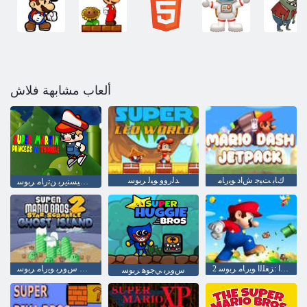
ألعاب مشابهة فلاش
ﻙﺎﺑ ﺖﻴﺟ ﺵﺍﺩ ﻮﻳﺭﺎﻣ
ﺪﻟﺭﻭﻭ ﻮﻴﻟ ﺮﺑﻮﺳ
ﺔﻃﺭﻭ ﻲﻓ ﺲﻴﺴﻨﻳﺮﺑ ﻦﺗﺭﺎﻣ ﺮﺑﻮﺳ
2 ﻢﺳﻮﻤﻟﺍ :ﺰﻐﻠﻟﺍ ﻮﻳﺭﺎﻣ ﺮﺑﻮﺳ
ﺡﺎﺒﺷﻷ ﺍ ﺓﺮﻳﺰﺟ 2 ﻊﻓﺍﺪﺘﻟﺍ ﺭﺎﺘﺳ ﺱﻭﺮﺑ ﻮﻳﺭﺎﻣ ﺮﺑﻮﺳ
ﺱﻭﺮﺑ ﻲﺟﻮﻫ ﺮﺑﻮﺳ