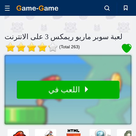
لعبة سوبر ماريو ريمكس 3 على الانترنت
(Total 263)
اللعب في