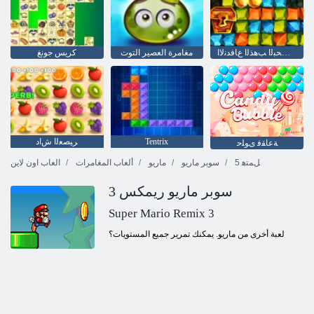
ﺰﻨﻜﻟﺍ ﻦﻋ ﺚﺤﺒﻟﺍ ﺐﻫﺬﻟﺍ ﻉﺎﻓﺪﻧﻻ ﺍ
مغامرة العصير التوت
كريس جونغ
Tentrix
ﺮﻴﺼﻌﻟﺍ ﺵﺍﺩ
ﺔﻋﺎﻘﻓ ﻯﻮﻠﺣ
5 ﻞﻤﺘﻫ
سوبر ماريو
ماريو
ألعاب المغامرات
العاب اون لاين
سوبر ماريو ريمكس 3
Super Mario Remix 3
لعبة أخرى من ماريو. يمكنك تمرير جميع المستويات؟