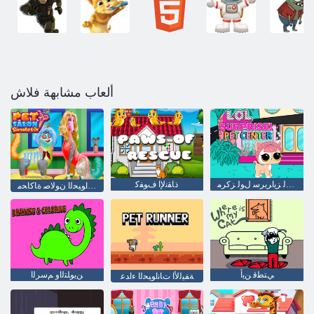
ألعاب مشابهة فلاش
ﺔﻔﻴﻟﻷ ﺍ ﺕﺎﻧﺍﻮﻴﺤﻠﻟ ﺰﻳﺍﺮﺑﺮﺳ ﻝﻮﻟ ﺰﻛﺮﻣ
ﺫﺎﻘﻧﻹ ﺍ ﻑﻮﻔﻛ
ﺔﻔﻴﻟﻷ ﺍ ﺕﺎﻧﺍﻮﻴﺤﻟﺍ ﻥﻮﻟﺎﺻ ﺓﺎﻛﺎﺤﻣ
ﻲﺘﻄﻗ ﻦﻳﺃ
ﻦﻳﻮﻠﺘﻟﺍﻭ ﻢﺳﺮﻟﺍ
ﺔﻔﻴﻟﻷ ﺍ ﺕﺎﻧﺍﻮﻴﺤﻟﺍ ءﺍﺪﻋ