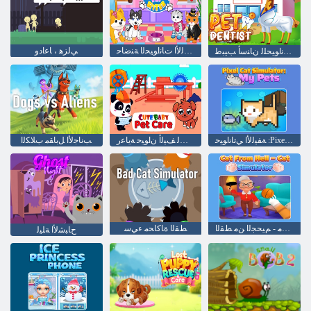
ﺔﻔﻴﻟﻷ ﺍ ﺕﺎﻧﺍﻮﻴﺤﻟﺍ ﺔﻨﺿﺎﺣ
ﻲﻟﺰﻫ ، ﺎﻋﺍﺩﻭ
ﺔﻔﻴﻟﻷ ﺍ ﺕﺎﻧﺍﻮﻴﺤﻠﻟ ﻥﺎﻨﺳﺃ ﺐﻴﺒﻃ
ﺔﻔﻴﻟﻷ ﺍ ﻲﺗﺎﻧﺍﻮﻴﺣ :Pixel Cat ﺓﺎﻛﺎﺤﻣ
ﻒﻴﻄﻟ ﻒﻴﻟﺃ ﻥﺍﻮﻴﺣ ﺔﻳﺎﻋﺭ
ﺐﻧﺎﺟﻷ ﺍ ﻞﺑﺎﻘﻣ ﺏﻼ ﻜﻟﺍ
ﻂﻘﻟﺍ ﺓﺎﻛﺎﺤﻣ - ﻢﻴﺤﺠﻟﺍ ﻦﻣ ﻂﻘﻟﺍ
ﻂﻘﻟﺍ ﺓﺎﻛﺎﺤﻣ ءﻲﺳ
ﺡﺎﺒﺷﻷ ﺍ ﺔﻠﻴﻟ