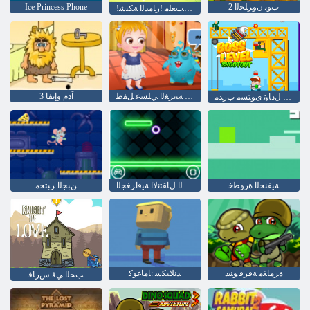
2 ﺏﻮﺑ ﻥﻭﺰﻠﺤﻟﺍ
Ice Princess Phone
!ﻉﺎﻓﺪﻟﺍ ﺓﺭﺍﺯﻭ ﻞﺟﺭ ﺐﻌﻠﻣ !ﺭﺎﻣﺪﻟﺍ ﺔﻜﺒﺷ
ﻖﻳﺪﺻ ﺔﺒﻳﺮﻐﻟﺍ ﻲﻠﺴﻋ ﻞﻔﻃ
آدم وإيفا 3
ﺭﺎﻨﻟﺍ ﻕﻼ ﻃﻻ ﻝﺩﺎﺒﺗ ﻯﻮﺘﺴﻣ ﺏﺭﺪﻣ
ﺔﻴﻔﻨﺤﻟﺍ ﺓﺭﻮﻄﺧ
ﻝ ﻊﻳﺮﺴﻟﺍ ﻝﺎﻘﺘﻧﻻ ﺍ ﺔﻴﻓﺍﺮﻐﺠﻟﺍ
ﻦﺒﺠﻟﺍ ﺮﺒﺘﺨﻣ
ﺓﺮﻣﺎﻐﻣ ﺔﻗﺮﻓ ﻮﻨﻳﺩ
ﺪﻧﻼ ﻴﻜﺳ :ﺎﻣﺎﻏﻮﻛ
ﺐﺤﻟﺍ ﻲﻓ ﺱﺭﺎﻓ