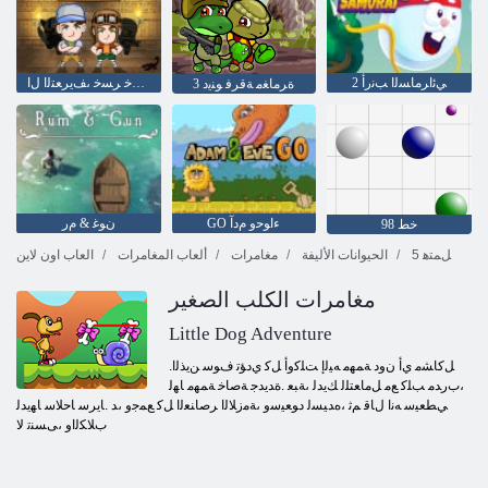
2 ﻲﺋﺍﺮﻣﺎﺴﻟﺍ ﺐﻧﺭﺃ
ﺪﻴﻣﺍﺮﻴﺑ ،ﺮﺴﺧ ﺮﺴﺧ ،ﻒﻳﺮﻌﺘﻟﺍ ﻝﺍ
3 ﺓﺮﻣﺎﻐﻣ ﺔﻗﺮﻓ ﻮﻨﻳﺩ
GO ءﺍﻮﺣﻭ ﻡﺩﺁ
ﻥﻮﻏ & ﻡﺭ
خط 98
5 ﻞﻤﺘﻫ
الحيوانات الأليفة
مغامرات
ألعاب المغامرات
العاب اون لاين
مغامرات الكلب الصغير
Little Dog Adventure
.ﻞﻛﺎﺸﻣ ﻱﺃ ﻥﻭﺩ ﺔﻤﻬﻣ ﻪﻴﻟﺇ ﺖﻠﻛﻭﺃ ﻞﻛ ﻱﺩﺆﺗ ﻑﻮﺳ ﻦﻳﺬﻟﺍ
،ﺏﺭﺪﻣ ﺐﻠﻛ ﻊﻣ ﻞﻣﺎﻌﺘﻠﻟ ﻚﻳﺪﻟ ،ﺔﺒﻌ .ﺓﺪﻳﺪﺟ ﺔﺻﺎﺧ ﺔﻤﻬﻣ ﺎﻬﻟ
ﻲﻄﻌﻴﺳ ﻪﻧﺍ ﻝﺎﻗ ﻢﺛ ،ﻩﺪﻴﺴﻟ ﺩﻮﻌﻴﺳﻭ ،ﺔﻣﺯﻼ ﻟﺍ ﺮﺻﺎﻨﻌﻟﺍ ﻞﻛ ﻊﻤﺟﻭ ،ﺪ .ﺎﻳﺮﺳ ﺎﺣﻼ ﺳ ﺎﻬﻳﺪﻟ