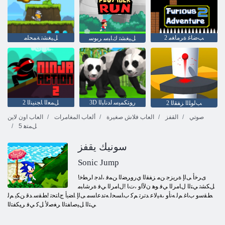
2 ﺐﺿﺎﻏ ﺓﺮﻣﺎﻐﻣ
ﻞﻴﻐﺸﺗ ﺔﻤﺤﻠﻣ
ﻞﻴﻐﺸﺗ ﻙﺎﺒﺳ ﺮﺑﻮﺳ
3D ﺭﻮﺘﻜﻤﻴﺳ ﺍﺪﻧﺎﺒﻟﺍ
2 ﻞﻤﻌﻟﺍ ﺎﺠﻨﻴﻨﻟﺍ
2 ﺐﻟﻮﻠﻟﺍ ﺰﻔﻘﻟﺍ
صوتي
القفز
العاب فلاش صغيرة
ألعاب المغامرات
العاب اون لاين
5 ﻞﻤﺘﻫ
سونيك يقفز
Sonic Jump
!ﻯﺮﺧﺃ ﻰﻟﺇ ﺓﺮﻳﺰﺟ ﻦﻣ ﺰﻔﻘﻟﺍ ﻱﺭﻭﺮﻀﻟﺍ ﻦﻤﻓ ،ﺍﺪﺟ ﺍﺮﻄﺧ
ﻞﻜﺸﺗ ﻲﺘﻟﺍ ﻝﺎﻣﺮﻟﺍ ﻲﻓ ﻮﻫ ﻥﻵ ﺍﻭ ،ﺕﺎ !ﻝﺎﻣﺮﻟﺍ ﻲﻓ ﺓﺮﺷﺎﺒﻣ
ﻂﻘﺳﻭ ﺏﺎﻏ ﻢﻟ ﻪﻧﺃﻭ ،ﺔﻴﻟﺎﻋ ﺪﺗﺮﺗ ﻢﻛ ﺏﺎﺴﺤﻟ ﻪﺗﺪﻋﺎﺴﻣ ﻰﻟﺇ ﺎﻀﻳﺃ ﺝﺎﺘﺤﺗ !ﻂﻘﺳ ﺪﻗ ﻦﻜﻳ ﻢﻟ
ﻲﺘﻟﺍ ﻞﻴﺻﺎﻔﺘﻟﺍ ﺮﻐﺻﻷ ﻞﻛ ﻲﻓ ﺮﻴﻜﻔﺘﻟﺍ