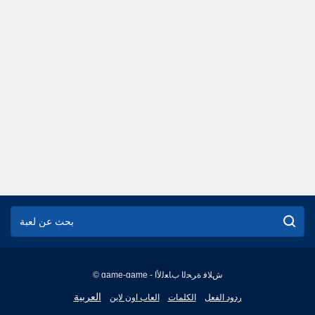
© game-game - ﺵﻼ ﻓ ﺓﺮﺤﻟﺍ ﺏﺎﻌﻟﻷ ﺍ
English
العربية
ردود الفعل
الكلمات
العاب اون لاين