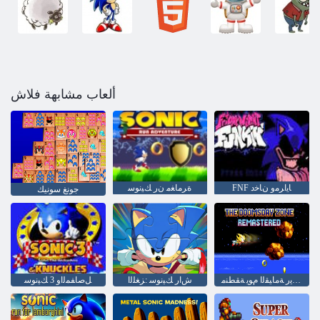
ألعاب مشابهة فلاش
FNF ﺎﻳﺍﺮﻣﻭ ﻥﺎﺧﺩ
ﺓﺮﻣﺎﻐﻣ ﻥﺭ ﻚﻴﻧﻮﺳ
جونغ سونيك
ﺮﺘﺴﻤﻳﺭ ﺔﻣﺎﻴﻘﻟﺍ ﻡﻮﻳ ﺔﻘﻄﻨﻣ
ﺵﺍﺭ ﻚﻴﻧﻮﺳ :ﺰﻐﻠﻟﺍ
ﻞﺻﺎﻔﻤﻟﺍﻭ 3 ﻚﻴﻧﻮﺳ