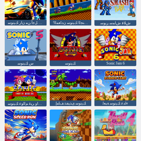
!ﻥﻮﻨﺠﻟﺍ ﻚﻴﻧﻮﺳ ﻥﺩﺎﻌﻤﻟﺍ
ﻲﻨﻴﻏﺭﻮﺒﻣﻻ ﻞﺟﺃ ﻦﻣ ﻥﺍﺭ ﻚﻴﻧﻮﺳ
ﺵﻼ ﻓ ﺵﺎﻤﺳ ﺮﺑﻮﺳ
Sonic Jam 6
ﻚﻴﻧﻮﺳ
ﺱ ﻚﻴﻧﻮﺳ
ءﺍﺪﻋ ﻚﻴﻧﻮﺳ ﺔﺒﻌﻟ
.ﻚﻴﻧﻮﺳ ﻯﺬﻴﻔﻨﺗ ﻒﻠﻣﺇ
ﺔﻴﻌﻗﺍﻭ ﺮﻴﻏ ﻢﻟﺍﻮﻋ ﻚﻴﻧﻮﺳ