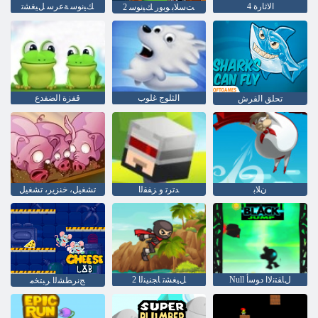
الاثارة 4
ﻚﻴﻧﻮﺳ ﺔﻋﺮﺳ ﻞﻴﻐﺸﺗ
2 ﺖﺳﻼ ﺑ ﻮﺑﻭﺭ ﻚﻴﻧﻮﺳ
الثلوج غلوب
قفزة الضفدع
تحلق القرش
ﻥﻼ ﺑ
ﺪﺗﺮﺗ ﻭ ﺰﻔﻘﻟﺍ
تشغيل، خنزير، تشغيل
Null ﻝﺎﻘﺘﻧﻻ ﺍ ﺩﻮﺳﺃ
2 ﻞﻴﻐﺸﺗ ﺎﺠﻨﻴﻨﻟﺍ
ﺞﻧﺮﻄﺸﻟﺍ ﺮﺒﺘﺨﻣ