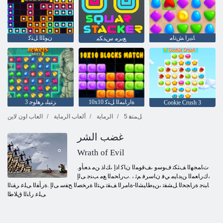
ﺎﻨﻳﺭﺍ ﺶﺗﺎﻣ
ﻥﻮﻠﻟﺍ ﻞﺘﻛ
ﻊﺑﺮﻣ ﺱﺪﻜﻣ
10x10 ﺓﺍﺭﺎﺒﻤﻟﺍ ﻞﺘﻛ
3 ﺰﺘﻴﻠﺑ ﺮﻫﺍﻮﺟ
Cookie Crush 3
5 ﻞﻤﺘﻫ
الرماية
ألعاب الرماية
العاب اون لاين
غضب الشر
Wrath of Evil
.ﺕﺎﻤﺠﻬﻟﺍ ﻒﺜﻜﺗ ﻑﻮﺳﻭ ،ﻒﻗﻮﻤﻟﺍ ﻥﺎﻛ ﺍﺫﺇ ،ﻚﻟﺫ ﻦﻣ ﺪﻌﺑﺃﻭ
،ﻙﺭﺎﻌﻤﻟﺍ ﻦﻳﺩﺎﻴﻣ ﻲﻓ ﻥﺎﺳﺮﻓ ﻢﺛ ، .ﺏﺭﺎﺤﻤﻟﺍ ﻊﻣ ﺐﻨﺟ ﻰﻟﺇ
ﺎﺒﻨﺟ ﺓﺭﺎﺠﺤﻟﺍ ﻞﺸﻔﺗ ،ﻦﻴﻃﺎﻴﺸﻟﺍ-ﺓﺎﻣﺮﻟﺍ ﻒﻘﺗ ﻲﺘﻟﺍ ﺓﺮﺨﺼﻟﺍ ﺢﻔﺳ ﻰﻟﺇ .ﺓﺭﺄﻔﻟﺍ ﻰﻠﻋ ﺮﻘﻨﻟﺍ
ﻰﻠﻋ ﺭﺎﻨﻟﺍ ﻕﻼ ﻃﺍ