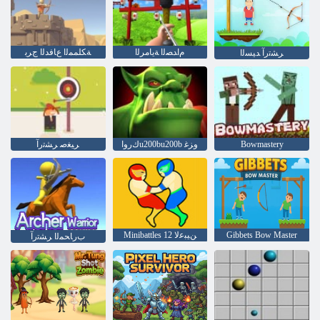
ﻡﺍﺪﺼﻟﺍ ﺔﻳﺎﻣﺮﻟﺍ
ﺔﻜﻠﻤﻤﻟﺍ ﻉﺎﻓﺪﻟﺍ ﺝﺮﺑ
ﺮﺸﺗﺭﺁ ﺪﻴﺴﻟﺍ
Bowmastery
ﻙﺭﻭﺍu200bu200b ﻭﺰﻏ
ﺮﻴﻐﺻ ﺮﺸﺗﺭﺁ
Gibbets Bow Master
Minibattles ﻦﻴﺒﻋﻻ 12
ﺏﺭﺎﺤﻤﻟﺍ ﺮﺸﺗﺭﺁ