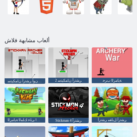
ألعاب مشابهة فلاش
ﺔﻳﺎﻣﺮﻟﺍ ﺏﺮﺣ
2 ﺮﺸﺗﺭﺁ ﻥﺎﻤﻜﻴﺘﺳ
ﻦﻳﻻ ﻥﻭﺃ ﺮﺸﺗﺭﺁ ﻥﺎﻤﻜﻴﺘﺳ
ﺮﺸﺗﺭﺁ ﻞﺑﺎﻘﻣ ﺮﺸﺗﺭﺁ
ﺖﻧﺮﺘﻧﻻ ﺍ ﻰﻠﻋ ﻚﻠﻤﻟﺍ ﺔﻳﺎﻣﺮﻟﺍ
Stickman 4 ﺮﺸﺗﺭﺁ