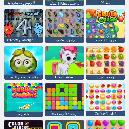
خط 98
.ﺪﻴﺴﻟﺍ ﻲﺒﻣﻭﺯ ﺕﻮﺷ ﻎﻧﻮﺗ
ﻲﺟﺎﻨﻟﺍ ﻞﻄﺒﻟﺍ ﻞﺴﻜﺑ
ﻱﺍﺩﻮﻴﻛ ﺔﺷﺍﺮﻔﻟﺍ
Fireboy ﻭ Watergirl 4: Crystal Temple
فرويتا الإزدحام
ﺮﻴﺼﻌﻟﺍ ﺵﺍﺩ
Gemes ﺔﻋﺎﻘﻓ
مغامرة العصير التوت
Cookie Crush 2
ﺮﺸﻋ ﺪﺣﺃ ﺮﺸﻋ ﺪﺣﺃ
ﺔﻋﺎﻘﻓ ﺮﺤﺳ