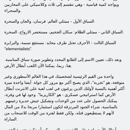
ويواجه كمية قياسية - وهي تنقسم إلى ثلاث وكلاسيكي على المحاربين
والسحراء.
السباق الأول - ممثلي العالم: فرسان، والجان والسحرة.
السباق الثاني - ممثلي الظلام: سكان الجحيم، مستحضر الارواح، السحرة.
السباق الثالث - الأحرف تحتل طرف محايد: مستنقع نسمة، والبرابرة
"elementalists".
وبعد ذلك، تعيين الاسم إلى الطابع المحدد وتطوير صورة سباق المناسبة.
هنا، ربما، يمكننا الآن اللعب أبطال الأرض.
واحدة من القيم الرئيسية لشخصيتك في هذا العالم الأسطوري وغير
متوقعة، هو "تجربة"، الذي يصبح أكبر مع مرور كل جولة. أيضا واحدة ميزة
أكثر أهمية بالنسبة لأولئك الذين يرغبون في لعب لعبة على الانترنت أبطال
الأرض كما استراتيجي عسكري - هو "الكاريزما". وجود لها في وفرة،
يمكنك الحصول على عدد من الوحدات وتشكيل جيش جديرة زعيمهم.
بالمناسبة، شراء الجنود المرتزقة لتكون استثمارا مربحا بدلا من المال
لأنهم لا يستطيعون قتله، ولكن فقط لفترة من الوقت للانسحاب من
المباراة.
أبطال الأرض لعبة على الانترنت، والتي يمكن أن تكون جديرة الخصم