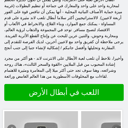
لمحاربة واحد على واحد والمعارك في جماعة أو تنظيم البطولات (غريبة
ميزة حماية الأصناف النباتية المحلية - أنها يمكن أن تنافس قوة على الفور
أربعة لاعبين). لالاستراتيجيين أكثر سلاما أبطال تلعب لاند مثيرة على قدم
المساواة - يمكنك جمع الموارد، وبناء القلاع، والانخراط في الألعاب أو
الاقتصاد لتصبح مسافر. توحد في المجموعة والذهاب لرؤية العالم،
ومحاربة وحوش، والتنين عرين للبحث عن وإنتاج القطع الأثرية الفريدة.
يرجى ملاحظة أن كفريق واحد مع لاعبين آخرين، لديك الفرصة للتقدم إلى
المقارنة وتحليلها وأفضل جانبكم / إشكالية لإنشاء جنبا إلى جنب أنجح.
وأخيرا، نلاحظ أن تلعب لعبة الأبطال على الانترنت لاند - هو أكثر من مجرد
إشادة المحبوب من قبل الملايين «القوة والسحر الثالث»، هناك روحه
وشرائعه، وهنا سوف تجد حتى أكثر ميلا إلى المغامرة ومثيرة للاهتمام
لقاءات مع المخلوقات الأسطورية من هذا العالم الغامض ورائعة.
اللعب في أبطال الأرض