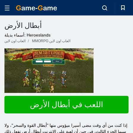
أبطال الأرض
أسماء بديلة: Heroeslands
MMORPG العاب اون لاين
العاب اون لاين
اللعب في أبطال الأرض
إذا كنت من أي وقت مضى أسيرا ميؤوس منها "أبطال القوة والسحر"، ولا
سيما الجزء الثالث، في حين أن لعبة على الانترنت أبطال أرض تفعل ذلك