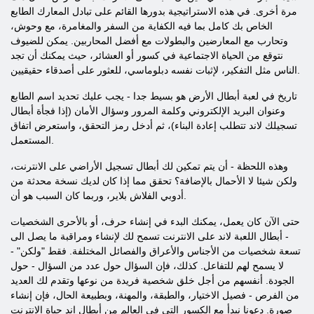
مرة أخرى. في هذه الاستراتيجية بدورها القائم على تبادل المعارك الطابع
الخاص بك كامل بما فيه الكفاية من السفر والمغامرة، مع وحوش،
وتحارب مع المعارضين والبطولات مع أفضل المحاربين. يمكن للضيوف
نتوقع من الحياة الاجتماعية في كسور أو العشائر، حيث يمكنك أن تجد
الناس مثل التفكير، لإثبات نفسه دبلوماسي، للعثور على أصدقاء حقيقيين.
تاريخ في لعبة أبطال الأرض هو بسيط جدا - يجب عليك تحديد اسم الطابع
وعنوان البريد الإلكتروني وكلمة المرور وسؤال الأمان (إذا فجأة أبطال
تسجيلك لاند تتطلب إعادة البناء)، ثم أدخل رمز التحقق، واستعرض اتفاق
المستعمل.
وهذه اللحظة - أن يتم تمكين لك أبطال تسجيل الأراضي على الانترنت،
ولكن شيئا لا الأحمال بالإضافة؟ تحقق مما إذا كان لديك نسخة محدثة من
أدوبي الفلاش بلاير، وربما كان السبب هو أن.
حتى الآن كان يعمل، يمكنك البدء في إنشاء حرف، أو بالأحرى الشخصيات
- أبطال اللعبة لاند على الانترنت تسمح لك لإنشاء ومراقبة ما يصل الى
تسعة شخصيات من الأجناس والأعراق والفصائل المختلفة. فقط "ولكن" -
لا يسمح لهم للتفاعل. كذلك، فإن السؤال حول عدد من السؤال - حول
الجودة. أنفسهم من أجل خلق شخصية فريدة من نوعها وتقدم لك العديد
من الفرص - فصيل الاختيار، والطبقة، والمهنة، وبطبيعة الحال، فإن إنشاء
صورة. دعونا نبدأ مع الكسور التي في العالم من أبطال اند حياة الانترنت