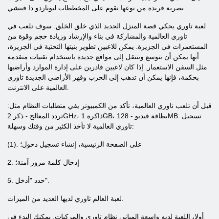
بصرية فريدة من نوعها تقوم على المخططات ليوناردو دا فينشي.
لعبة تاوري يحكي قصة المنزل الجديد الذي خلق الخلق. سوف تلعب في
تاوري العالمية والمشاركة في بناء والإرشاد وزيادة حجم وقوة من
المستعمرات في الجزيرة. يمكن للاعبين تطوير بنيتها التحتية في الجزيرة،
أنها يمكن أن تتوسع وتنتقل إلى مواقع جديدة باستخدام تقنيات متقدمة
مثل السفن الاستعمار. إذا كان لاعبين قادرين على إدارة الموارد وأراضيها
بحكمة، فإنها يمكن أن تذهب إلى الحرب وقهر الأراضي الجديدة تاوري
العالمية على الانترنت.
قبل أن تلعب تاوري العالمية، تأكد من الكمبيوتر يفي متطلبات النظام مثل:
تردد المعالج - ذكر 2GHz، ذاكرة 1GB، بطاقة فيديو - 128MB. تسجيل
تاوري العالمية لا تأخذ الكثير من وقتك وسهلة:
(1). على الصفحة الرئيسية، إنشاء تسجيل دخول؛
2. إدخال كلمة مرور آمنة؛
5. حدد "أدخل".
لعبة العالم تاوري لديها العديد من الميزات.
أولا، اللعبة لديه واسعة المباني نظام تاوري والمركبات. يمكنك البدء في