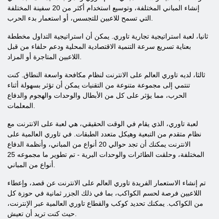
إنشاء المباني المختلفة، وتوسيع استخدام أكثر من 20 سفينة المختلفة
التي تسمح للاعبين للتجسس، أو استعمار بدء الحرب.
ثانيا، لعبة استراتيجية تجارية تاوري. يمكن أن استراتيجية التداول مخططة
بعناية تسريع سرعة التنمية الاقتصادية المحلية ودعم حلفاء من قبل
اللاعبين المتاجرة أو المزاد.
ثالثا، لديه تاوري العالم على الانترنت لنظام مكافحة واسعة النطاق. كنت
تنتمي إلى مجموعة متنوعة من التقنيات يمكن أن تؤثر بسهولة أثناء
الحرب، مما يؤثر على كل من الأبطال والوحدات والهجوم والدفاع
المعلمات.
لعبة تاوري، الذي يقام في الوقت الحقيقي، هي لعبة على الانترنت مع
نظام متقدم من التبعية وهيكل متعدد الطبقات. في تاوري العالمية على
الانترنت يمكنك أن تجد حوالي 20 أنواع من المباني، وأنظمة الدفاع
المختلفة، وحلقت الطائرات والوحدات البرية - تم تطوير ما مجموعه 25
أنواع من المباني.
تم إنشاء الاستعمار الفريدة تاوري العالم على الانترنت عن قصد، وإعطاء
اللاعبين فرصة لحسم الكواكب، بما في ذلك الجزر ثمانية في حوزة كل
من الكواكب. يمكنك تحديد كوكب والقطاع تاوري العالمية عبر الإنترنت،
حيث كنت تريد أن تعيش.