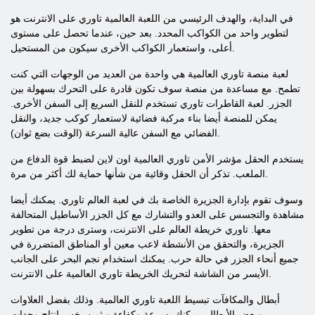
في البداية، والهدف الرئيسي من اللعبة العالمية تاوري على الانترنت هو
لتطوير واحد من الكواكب المحدد. بعد حين، عندما تحصل على مستوى
أعلى، واستعمار الكواكب الأخرى سيكون من المستحيل.
لعبة منصة تاوري العالمية هي واحدة من العديد من الوجهات التي كنت
تطمح. مع مساعدة من منصة سوف تكون قادرة على التحرك بسهولة بين
الجزر. لعبة القاطرات تاوري تستخدم للنقل السريع إلى السفن الأخرى.
يمكن للمنصة أيضا بناء مركبة فضائية لاستعمار كوكب جديد، والنقل
الفضائي مع السفن عالية السرعة (الوقت بضع ثوان).
يستخدم الحقل مؤشر الأمن تاوري العالمية اون لاين لضبط قوة الدفاع من
الملعب. تذكر أن الحقل وقائية من شأنها حماية لك أكثر من مرة.
وسوف تقوم بإدارة الجزيرة الخاصة بك في لعبة العالم تاوري. يمكنك أيضا
مشاهدة والتجسس على العدو والتشارك مع كل الجزر الأساطيل المتحالفة
معها. تاوري خريطة العالم على الانترنت، وسترى درجة من تطوير
الجزيرة، والتحقق من الأنشطة لاعب معين أو المناطق المتضررة في
جميع أنحاء الجزر في حالة حرب. يمكنك استخدام نجم البحر على الجانب
الأيسر من الشاشة لتحريك الخريطة تاوري العالمية على الانترنت.
أبطال والمكافآت تبسيط اللعبة تاوري العالمية. وذلك بفضل العلاوات
وبعض الأبطال، يمكنك بسرعة وكفاءة وبثمن بخس إنتاج وحدات