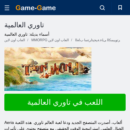
تاوري العالمية
أسماء بديلة: تاوري العالمية
ﺮﺗﻮﻴﺒﻤﻜﻟﺍ ﻰﻠﻋ ﺔﻴﺠﻴﺗﺍﺮﺘﺳﺍ ﺏﺎﻌﻟﺍ
MMORPG العاب اون لاين
العاب اون لاين
اللعب في تاوري العالمية
Aeria ألعاب، أصدرت المتصفح الجديد ودعا لعبة العالم تاوري. هذه اللعبة
الخيال العلمي استراتيجية الوقت الحقيقي مع متصفح يحتوي على تأثيرات