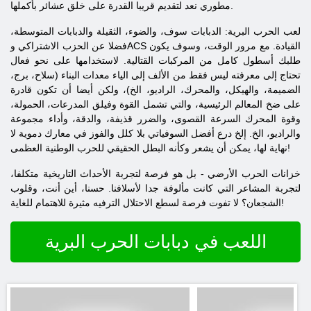
مطوري نعد لتقديم قريبا القدرة على خلق عشائر بأكملها.
لعب الحرب البرية: الدبابات سوف، والضوء، الثقيلة والدبابات المتوسطة،
فضلا عن الحزب الاشتراكي وACS القيادة. مع مرور الوقت، وسوف يكون
طلبك أسطول كامل من المركبات القتالية. لاستخدامها على نحو فعال
تحتاج إلى معرفته ليس فقط من الألف إلى الياء معدات البناء (سلاح، برج،
الضميمة، والهيكل، والمحرك، الراديو، الخ)، ولكن أيضا أن تكون قادرة
على ضخ المعالم الرئيسية، والتي تشمل القوة وفيلق المدرعات، الحمولة،
وقوة المحرك السرعة القصوى، والضرر قذيفة، والدقة، وأداء مجموعة
والراديو، الخ. إلخ درع أفضل السوفياتي بلا كلل والفوز في معارك دموية لا
نهاية لها، يمكن أن يشعر وكأنه البطل الحقيقي للحرب الوطنية العظمى!
خزانات الحرب الأرضي - بل هو فرصة لتجربة الأحداث التاريخية متكلفا،
لتجربة المشاعر التي كانت مألوفة جدا لأسلافنا. حسنا، أين أنت، وقلوب
الشجعان؟ لا تفوت فرصة لسطع الاحتلال الترفيه مثيرة للاهتمام للغاية!
اللعب في دبابات الحرب البرية