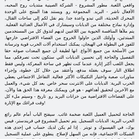
واقعي اللعبة. مطور المشروع - الشركة الصينية منتديات روح المحبه،
الأفعال ناشر - البريد. المجموعة رو. ويستند هذا المنتج على الوحدة
المحرك الحديثة، التي تبدو واعدة جدا. يتم نقل لكم إلى ساحات القتال،
وإدارة نماذج مختلفة من الدبابات وسيشارك في الأعمال العدائية الفعلية.
يتم ملأها المنافسة الحيوية بين اللاعبين لديهم لتذوق كل من المستخدمين
المبتدئين، وأولئك الذين حاولوا الخروج من الفضاء الافتراضي خارجها.
للفوز في البطولة في الهيجان، يمكنك استخدام آلات الحرب قوية وترسانة
من الأسلحة من جميع الأنواع. انها لطيفة أن جميع المعدات صوغه حقا
التفصيل والحاجة إلى تحسين الدبابات التي ستكون تحت تصرفكم، مما
يجعل اللعب أكثر إثارة. عندما كنت تظهر في ساحة المعركة، وليس فقط
اطلاق النار سوف بغفلة مدفع، وأعتقد من خلال كل خطوة، وإجراء
مناورات صعبة واختيار التكتيكات الأكثر فعالية. التفاعل الاجتماعي يعطي
الحرب البرية: الدبابات على الانترنت
سحر خاص. بعد كل شيء، والعمل
مع الآخرين لتحقيق أهدافهم - هو فن ويمكنك معرفة هذا الحق هنا والآن،
على الفضاءات الافتراضية من
خزانات البريد رو.
تاريخ - وسيتم ملء كل
وقت فراغك مع الإثارة!
الحاجة لتحميل العميل اللعبة ضخمة غائب. سيفتح الباب أمام عالم رائع
الحرب البرية: الدبابات التسجيل. يتم تحميل المشروع في فريندستر، فيس
بوك، في
الفيسبوك
و
تويتر
. إذا لم يكن لديك حساب في إحدى هذه
الشبكات الاجتماعية، فإنه من السهل لإصلاح. ينطوي على عملية التسجيل