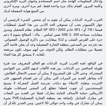
وإدخال المعلومات الهامة مثل اسم المستخدم وعنوان البريد الإلكتروني
وكلمة المرور. القيام بذلك مرة واحدة فقط، لثم مرة أخرى، ومرة ​​أخرى
من التمتع هواية المفضلة لديك.
الحرب البرية: الدبابات
يمكن أن تقوم به أي شخص. الشيء الرئيسي أن
جهاز الكمبيوتر يجب أن تستوفي الحد الأدنى من هذا القبيل لمتطلبات
فيستا
/ 7/8 أو
/
خادم 2003 SP1
/
ويندوز XP SP2
النظام: نظام التشغيل
2، 200 ميغابايت مساحة
SSE
4 دعم
نفس
لينكس
،
ماك
؛ المعالج
بنتيوم
حرة على القرص الصلب و 512 ميغابايت من ذاكرة الوصول العشوائي.
بعد تخرجه من المبدعين منطقة التجارة التفضيلية وعد أن يعلن قائمة أكثر
تفصيلا من متطلبات النظام. ولكن الخوف من أنهم سوف تكون مرتفعة
للغاية، لا يستحق كل هذا العناء.
في الواقع، لعبة الحرب البرية: الدبابات هو العالم المعروف منذ فترة
طويلة المنافس من الدبابات. بين هذه الألعاب لديهم الكثير من القواسم
المشتركة. وحتى الآن، فإن المشروع لا يمكن أن تسمى الانتحال الطائش،
لأنه يشاطر العديد من الميزات التي يمكن أن تثير اهتمام الجمهور على
الإنترنت متقلبة. الامتلاء مع دبابات شرسة العمل المعركة لا يسمح
للمستخدمين أن تفوت لحظة! نتطلع إلى المشي لمسافات طويلة
الأدرينالين حماية الأصناف النباتية معارك، فضلا عن العديد من البعثات
مثيرة PVE-(إضافة بعد منطقة التجارة التفضيلية). في معارك الشامل
يمكن أن تشارك في وقت واحد حوالي 30 لاعبين. ومن الجدير بالذكر أن