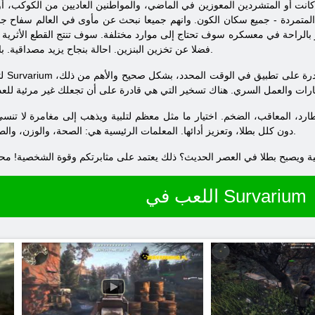
انت أو المتشردين المعوزين في الماضي، والمواطنين العاديين من الكوكب، أو
متمردة - جميع سكان الكون. وانهم جميعا نبحث عن مأوى في العالم سفاح جديد
 بالراحة في معسكره سوف تحتاج إلى موارد مختلفة. سوف تنتج القطع الأثرية فح
فضلا عن تخزين البنزين. احالة بنجاح يزيد مصداقية. بالإضافة إلى ذلك، لذلك يمكنك كسب المال.
القدرة على تطبيق في الوقت المحدد، بشكل صحيح والأهم من ذلك،
Survarium
لتكون قادرة على البقاء على قيد الحياة في
دون كلل بطلا، وتعزيز أدائها. المعلمات الرئيسية هي: الصحة، والوزن، والطاقة، وإخفاء، وحماية، والعزل، والأكسجين.
اللعب في Survarium