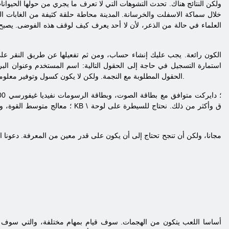
ولكن النتائج هناك. تحدث التشوهات التي لا تعرف ما يجري من حولها الحيوا
خلال سماكة الاسفلت والخرسانة. المدينة محاطة حلقة كثيفة من الغابات ا
العلماء في حالة من الذعر، لأن لا أحد يعرف كيف لوقف هذه الفوضى. يصبح ا
استمارة التسجيل في حاجة إلى الحقول التالية: اسم المستخدم وعنوان البريد 
الحقول المطلوبة مع النجمة. ولكن لا يكون كسول وتوفير معلومات كاملة. في تأكيد التسجيل يجب أن يتم إدخال رمز في حقل معين من الصورة. والاتفاق أخيرا مع إلزامية قواعد المنتدى.
مجانا، ولكن أن تنجح تحتاج إلى أن يكون على قدر معين من المعرفة. دعونا
أساسا اللعب يتكون من الهجمات. سوف قيام بمهام مختلفة، والتي سوف ت