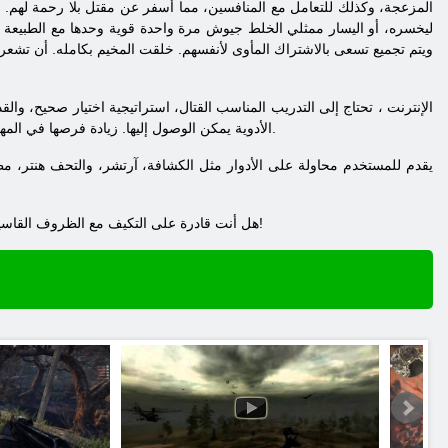
المزعجة، وكذلك للتعامل مع المنافسين، مما أسفر عن مقتل بلا رحمة لهم. ك
ليخسره، أو اليسار ممثلي الخلط جيوش مرة واحدة قوية وحدها مع الطبيعة ال
ويتم تجميع تسعى بالاشتراك المأوى لأنفسهم. خلقت المخيم بكامله. أن تشعر
الإنترنت
، تحتاج إلى التدريب المناسب القتال، استراتيجية اختيار صحيح، و
الأدوية يمكن الوصول إليها. زيادة فرصها في المهارات والعمل السري. هناك تسخير التي هي قادرة على أن تجعلك غير مرئية للعدو. ولكن أولا لا بد من تعلم كيفية استخدام.
هل أنت قادرة على التكيف مع الظروف القاسية ويصبح بطلا في العصر الحديث؟ ذلك يعتمد على مثابرتكم وقوة الشخصية! محاولة ذلك! وكنت قد يؤدي دائما الحظ سيدة!