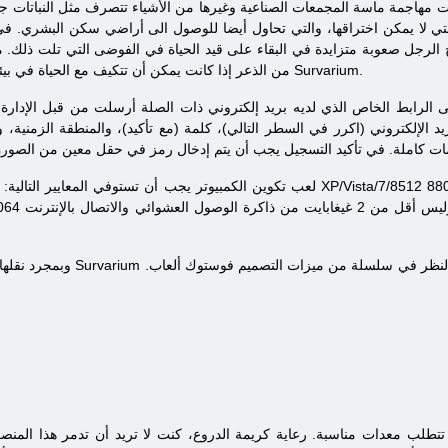
نات مهاجمة ماسة المجمعات الصناعية وغيرها من الأشياء تتصرف مثل النباتات ج
لتي لا يمكن اختراقها، والتي تحاول أيضا للوصول الى أراضي سكن البشري. في
لرجل صعوبة متزايدة في البقاء على قيد الحياة في الفوضى التي تلت ذلك. ما
من الذعر إذا كانت يمكن أن تتكيف مع الحياة في بيئة جديدة - تعلم كل ما يمكنك أن تبدأ للعب Survarium.
الإلكتروني (اكرر في السطر التالي)، كلمة (مع تأكيد)، والمنطقة الزمنية، وتا
لعب تكوين الكمبيوتر يجب أن تستوفي المعايير التالية: نظام التشغيل ويندوز XP/Vista/7/8؛ دايركت متوافق مع بطاقة الص
 النظر في سلسلة من ميزات التصميم فوستوك ألعاب.
Survarium
وبمجرد نقلها إلى عالم الخيال، ويكون قادرا على اللعب
تطلب معدات مناسبة. رعاية كريمة الدروع، كنت لا تريد أن تدمر هذا الم