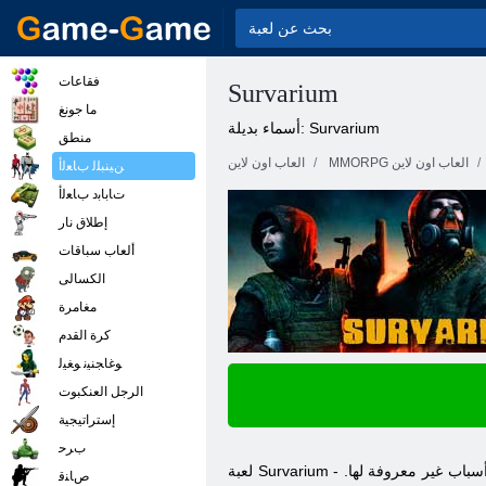
فقاعات
Survarium
ما جونغ
أسماء بديلة: Survarium
منطق
MMORPG العاب اون لاين
العاب اون لاين
ﻦﻴﻨﺒﻠﻟ ﺏﺎﻌﻟﺃ
ﺕﺎﺑﺎﺑﺩ ﺏﺎﻌﻟﺃ
إطلاق نار
ألعاب سباقات
الكسالى
مغامرة
كرة القدم
ﻮﻏﺎﺠﻨﻴﻧ ﻮﻐﻴﻟ
الرجل العنكبوت
إستراتيجية
ﺏﺮﺣ
- متعددة الحرة أول شخص مطلق النار الذي يجلب للمستخدمين في المستقبل المجهول. تجد نفسك في وقت مشوش نضجت في العالم بعد الكارثة البيئية. أسباب غير معروفة لها.
Survarium
لعبة
ﺹﺎﻨﻗ