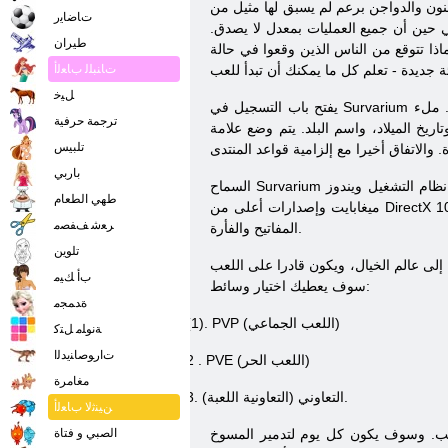
نون والدواجن برعم لم يسبق لها مثيل من
ﺕﺎﺿﺎﻳﺭ
 حين أن جميع العمليات بمعدل لا يصدق.
طيران
ذا تتوقع من الناس الذين وقعوا في حالة
ﺕﺎﻨﺒﻠﻟ ﺏﺎﻌﻟﺃ
ﻞﻴﺧ
يفتح باب التسجيل في Survarium الكون رائعة. يجب عليك إنشاء حساب، ومن ثم تفعيلها عن طريق النقر على الرابط الخاص الذي لديه بريد إلكتروني ذات الصلة أرسلت من قبل الإدارة. ملء
ترجمة حرفية
ريخ الميلاد، واسم البلد. يتم وضع علامة
تلبيس
باربي
وت، وبطاقة الرسومات نفيديا غيفورسي 8800 512
Survarium
السماح
طهي الطعام
ميغابايت وإصدارات أعلى من DirectX 10؛ معالج متوسط ​​القوة، وليس أقل من 2 غيغابايت من ذاكرة الوصول العشوائي والاتصال بالإنترنت 64 KB \ ق وأكثر من ذلك. نحتاج للسيطرة على لوحة
ﺮﻌﺷ ﻒﻔﺼﻣ
المفاتيح والفأرة.
تلوين
ﺏﺃ ﻚﻴﻣ
سوف يعطيك اختيار وسائط:
ﺓﺪﻤﺠﻣ
PVP (اللعب الجماعي)
(1).
ﺔﻧﻮﻠﻣ ﻞﺘﻛ
ﺕﺍﺭﻮﺻﺎﻨﻳﺪﻟﺍ
PVE (اللعب الحر)
.
2
مغامرة
التعاوني (التعاونية اللعبة).
3.
ﻦﻴﻨﺛﻻ ﺏﺎﻌﻟﺃ
نصب. وسوف يكون كل يوم لتدمير المسوخ
الصبي و فتاة