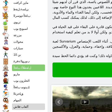
 اللصوص يائسة، الذي قرر أن لديهم شيئا
ماين كرافت
ة. اللاعبين يجدون هذا النوع خاصة بهم،
ﻲﻠﺴﻋ ﻞﻔﻃ
سب، ولكن أيضا الغذاء والماء والأدوية،
ﺏﺎﻌﻟﺃ ﻡﻮﺳﺮﻟﺍ
تربوي
اسبونج بوب
مزرعة
لعبة Survarium يقدم للمستخدم محاولة على الأدوار مثل الكشافة، آرتشر، والتحف هنتر، مطارد، المعاقب، الضخم. اختيار ما مثل معظم لتلبية ويذهب إلى مغامرة لا تنسى. أثناء اللعب الإمتصاص
محولات
سيارات
بن 10
ﺏﻭﺮﻬﻟﺍ ﺔﻓﺮﻏ
ﻝﺎﻔﻃﻸ ﻟ ﺏﺎﻌﻟﺃ
ماريو
الحلزون بوب
ﻚﻴﻧﻮﺳ ﺏﺎﻌﻟﺃ
ﻖﻠﺣﺰﺘﻟﺍ
المهام
ألعاب فلاش