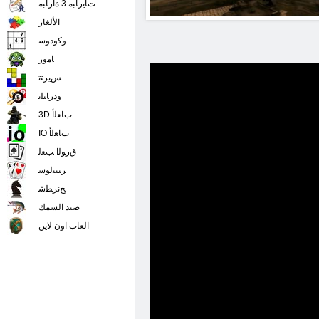
ﺕﺎﻳﺭﺎﺒﻣ 3 ﺓﺍﺭﺎﺒﻣ
الألغاز
ﻮﻛﻭﺩﻮﺳ
ﺎﻣﻭﺯ
ﺲﻳﺮﺘﺗ
ﻭﺩﺭﺎﻴﻠﺑ
3D ﺏﺎﻌﻟﺃ
IO ﺏﺎﻌﻟﺃ
ﻕﺭﻮﻟﺍ ﺐﻌﻟ
ﺮﻴﺘﻴﻟﻮﺳ
ﺞﻧﺮﻄﺷ
صيد السمك
العاب اون لاين