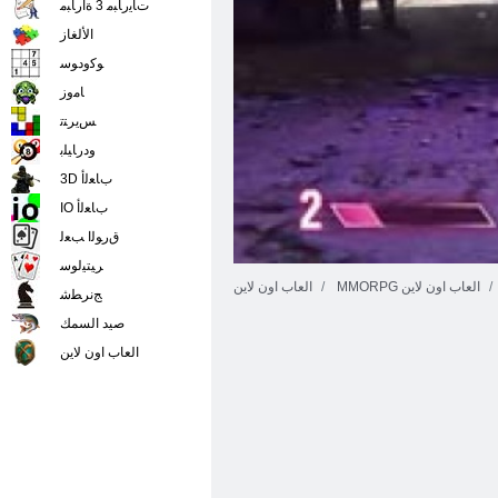
ﺕﺎﻳﺭﺎﺒﻣ 3 ﺓﺍﺭﺎﺒﻣ
الألغاز
ﻮﻛﻭﺩﻮﺳ
ﺎﻣﻭﺯ
ﺲﻳﺮﺘﺗ
ﻭﺩﺭﺎﻴﻠﺑ
3D ﺏﺎﻌﻟﺃ
IO ﺏﺎﻌﻟﺃ
ﻕﺭﻮﻟﺍ ﺐﻌﻟ
ﺮﻴﺘﻴﻟﻮﺳ
MMORPG العاب اون لاين
العاب اون لاين
ﺞﻧﺮﻄﺷ
صيد السمك
العاب اون لاين