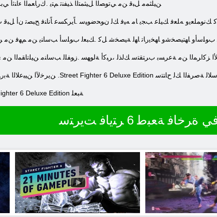
ﻦﻴﻠﺜﻤﻣ ﻞﺒﻗ ﻦﻣ ﻲﺗﻮﺼﻟﺍ ﻞﻴﺜﻤﺘﻟﺍ ﺬﻴﻔﻨﺗ ﻢﺘﻳ .ﻙﺭﺎﻌﻤﻟﺍ ءﺎﻨﺛﺃ 
 ﻚﻧﻮﻤﻠﻌﻳﻭ ﻪﻠﻌﻓ ﻚﻴﻠﻋ ﺐﺠﻳ ﺎﻣ ﻪﻴﻓ ﻚﻟ ﻥﻮﺤﺿﻮﻴﺳ .ﺎًﻳﺮﻜﺴﻋ ﺎًﻧﺎﻨﻓ ﺢﺒﺼﺗ ﻥﺃ ﻞﺒﻗ 
ﺘﻗ ﺏﻮﻠﺳﺃﻭ ﺎﻬﺘﻴﺼﺨﺷﻭ ﺎﻬﺨﻳﺭﺎﺗ ﺎﻬﻟ ﺔﻴﺼﺨﺷ ﻞﻛ .ﻚﺒﻌﻟ ﺏﻮﻠﺳﺃ ﺐﺳﺎﻨﻳ ﻦﻣ ﻢﻬﻓ ﻦﻣ ﻦ
 ﺍ ﺰﻛﺍﺮﻤﻟﺍ ﻦﻣ ﺔﻋﺮﺴﺑ ﺏﺮﺘﻘﺘﺳ ﻚﻟﺬﻟ ،ﺮﺒﻛﺃ ﺔﻟﻮﻬﺴ .ﺯﻮﻔﻠﻟ ﺐﺳﺎﻨﻣ ﻦﻴﻠﺗﺎﻘﻤﻟﺍ ﻦﻣ ﻱ
.ﺾﻔﺨﻣ ﺮﻌﺴﺑ ﻥﻵ ﺍ ﻊﻴﺒﻠﻟ ﺎًﺿﻭﺮﻌﻣ Street Fighter 6 Deluxe Edition ﺔﺒﻌﻠ
ﺮﺧﺎﻓ ﺔﻌﺒﻃ 6 ﺮﺘﻳﺎﻓ ﺖﻳﺮﺘﺳ