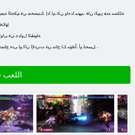
.ﺔﻠﻜﺸﻣ ﻩﺬﻫ ﻥﻮﻜﺗ ﻦﻠﻓ ،ﻢﻬﻨﻣ ﺍﺪﺣﺍﻭ ﻦﻜﺗ ﻢﻟ ﺍﺫﺇ .ﻚﺘﻴﺼﺨﺷ ﻲﻓ ﻢﻜﺤﺘﻟﺍ ﺔﻴﻔﻴﻛ
.ﺎﻬﻟﺎ
.ﺔﻟﻮﻄﺒﻟﺍ ﻝﻭﺍﺪﺟ ﻲﻓ ﻰﻟﻭﻷ
.ﻦﻳﺮﺧﻵ ﺍ ﻦﻴﺒﻋﻼ ﻟﺍ ﺔﺑﺭﺎﺤﻤﻟ ﻂﻘﻓ ﺏﻮﻠﻄﻣ ﺕﺎﻧﺎﻴﺒﻟﺍ ﺔﻜﺒﺸﺑ ﻝﺎﺼﺗﻻ ﺍ .Street Fighter 6 Deluxe Edition ﻞﻴﻤﺤﺘﻟ ﻭﺃ .ﺎًﺘﻗﺆﻣ ﻚﻟ ﺡﺎﺘﻣ ﺮﻴﻏ ﺖﻧﺮﺘﻧﻹ ﺍ ﻥﺎﻛ ﻮﻟ ﻰﺘﺣ ﻉﺎﺘﻤﺘﺳﻼ ﻟ ﺔﺻﺮﻔﻟﺍ ﻚﻟ ﺡﺎﺘﺘﺳ ،
اللعب في ﺓ