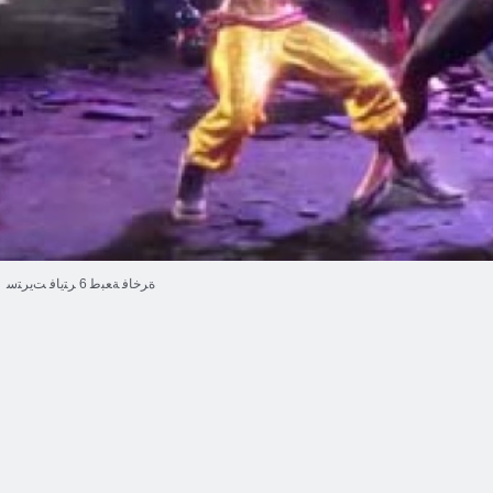
ﺓﺮﺧﺎﻓ ﺔﻌﺒﻃ 6 ﺮﺘﻳﺎﻓ ﺖﻳﺮﺘﺳ