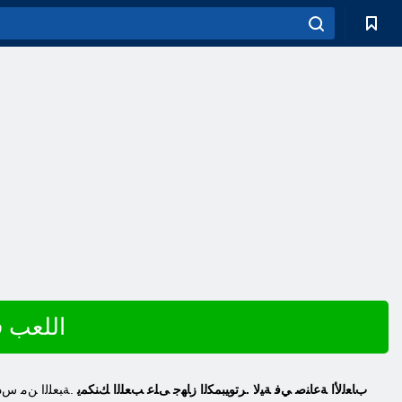
اللعب في ﺓ
Street Fighter 6 Deluxe Edition ﺏﺎﻌﻟﻷ ﺍ ﺔﻋﺎﻨﺻ ﻲﻓ ﺔﻴﻟﺎ .ﺮﺗﻮﻴﺒﻤﻜﻟﺍ ﺯﺎﻬﺟ ﻰﻠﻋ ﺐﻌﻠﻟﺍ ﻚﻨﻜﻤﻳ
.ﺔﺒﻌﻠﻟﺍ ﻦﻣ ﺱﺩﺎ