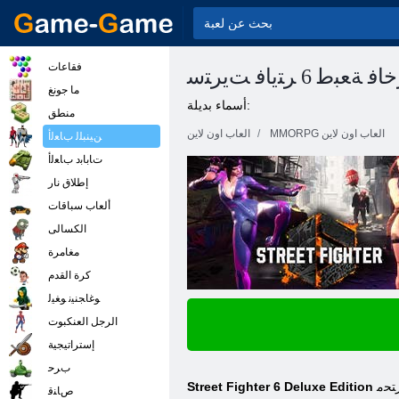
فقاعات
 ﺔﻌﺒﻃ 6 ﺮﺘﻳﺎﻓ ﺖﻳﺮﺘﺳ
ما جونغ
أسماء بديلة:
منطق
MMORPG العاب اون لاين
العاب اون لاين
ﻦﻴﻨﺒﻠﻟ ﺏﺎﻌﻟﺃ
ﺕﺎﺑﺎﺑﺩ ﺏﺎﻌﻟﺃ
إطلاق نار
ألعاب سباقات
الكسالى
مغامرة
كرة القدم
ﻮﻏﺎﺠﻨﻴﻧ ﻮﻐﻴﻟ
الرجل العنكبوت
إستراتيجية
ﺏﺮﺣ
ﺘﺤﻣ
ﺹﺎﻨﻗ