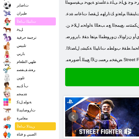
ﻲﺑﺮﺣ ﻮﺟ ﻖﻠﺧ ﻰﻠﻋ ﺪﻋﺎﺴﺗﻭ ﺔﻳﻮﻴﺣ ﻰﻘﻴﺳﻮﻤﻟﺍ
ﺕﺎﺿﺎﻳﺭ
ﺕﺎﻴﻨﻘﺘﻟﺍ ﻢﻠﻌﺗﻭ ﻚﺗﺍﺭﺎﻬﻣ ﻞﻘﺼﻟ ﺕﺎﻋﺎﺳ ﺓﺪﻋ
طيران
ﺕﺎﻨﺒﻠﻟ ﺏﺎﻌﻟﺃ
ﻜﻤﺘﺘﺳ ،ﻊﻴﻤﺠﻟﺍ ﻊﻣ ﺐﻌﻠﻟﺍ ﺔﻟﻭﺎﺤﻣ ﻝﻼ ﺧ ﻦ
ﻞﻴﺧ
ﺃﻭ ﻥﺯﺍﻮﺘﻟﺎﺑ ﻥﻭﺭﻮﻄﻤﻟﺍ ﻢﺘﻫﺍ ﺪﻘﻓ ،ﺎﻳﺭﻭﺮﺿ
ترجمة حرفية
تلبيس
باربي
طهي الطعام
ﺮﻌﺷ ﻒﻔﺼﻣ
تلوين
ﺏﺃ ﻚﻴﻣ
ﺓﺪﻤﺠﻣ
ﺔﻧﻮﻠﻣ ﻞﺘﻛ
ﺕﺍﺭﻮﺻﺎﻨﻳﺪﻟﺍ
مغامرة
ﻦﻴﻨﺛﻻ ﺏﺎﻌﻟﺃ
الصبي و فتاة