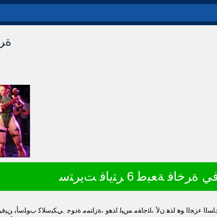
ﺓﺮﺧﺎﻓ
ﺮﺧﺎﻓ ﺔﻌﺒﻃ 6 ﺮﺘﻳﺎﻓ ﺖﻳﺮﺘﺳ
ﺴﻟﺍ ءﺰﺠﻟﺍ ﻮﻫ ﺍﺬﻫ ﻥﻷ ،ﺎﺌﺟﺎﻔﻣ ﺲﻴﻟ ﺍﺬﻫﻭ ،ﺓﺯﺎﺘﻤﻣ ﺓﺩﻮﺟ .ﻲﻜﻴﺳﻼ ﻛ ﺏﻮﻠﺳﺄﺑ ﻦﻴﻓﺮ