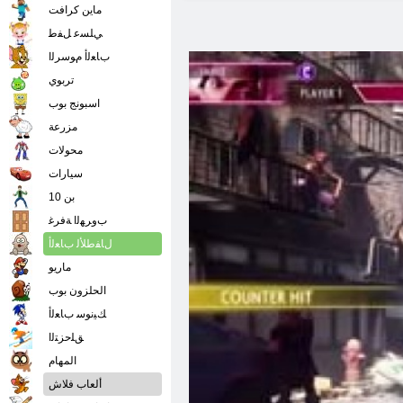
ماين كرافت
ﻲﻠﺴﻋ ﻞﻔﻃ
ﺏﺎﻌﻟﺃ ﻡﻮﺳﺮﻟﺍ
تربوي
اسبونج بوب
مزرعة
محولات
سيارات
بن 10
ﺏﻭﺮﻬﻟﺍ ﺔﻓﺮﻏ
ﻝﺎﻔﻃﻸ ﻟ ﺏﺎﻌﻟﺃ
ماريو
الحلزون بوب
ﻚﻴﻧﻮﺳ ﺏﺎﻌﻟﺃ
ﻖﻠﺣﺰﺘﻟﺍ
المهام
ألعاب فلاش