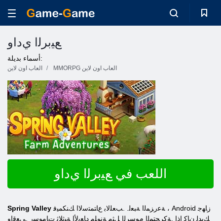
ﻊﻴﺑﺮﻟﺍ ﻱﺩﺍﻭ
أسماء بديلة:
MMORPG العاب اون لاين
العاب اون لاين
اللعب في ﻊﻴﺑﺮﻟﺍ ﻱﺩﺍﻭ
ﺔﻋﺭﺰﻤﻟﺍ ﺔﺒﻌﻟ. .ﺐﻌﻠﻟﺎﺑ ﻉﺎﺘﻤﺘﺳﻻ ﺍ ﻚﻨﻜﻤﻴﻓ ، Android ﺯﺎﻬﺟ
Spring Valley
ﻚﻳﺪﻟ ﻥﺎﻛ ﺍﺫﺇ .ﺔﻛﺮﺤﺘﻤﻟﺍ ﻡﻮﺳﺮﻟﺍ ﻞﺜﻣ ﺔﻧﻮﻠﻣ ﺩﺎﻌﺑﻷ ﺍ ﺔﻴﺛﻼ ﺛ ﺕﺎﻣﻮﺳﺭ .ﻲﻌﻗﺍﻭ