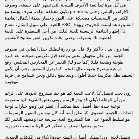
في كل مرة تبدأ لعبة الأحرف القبيحة التي تظهر على خلفيته، وسوف
تكون مختلفة. لذلك، سوف يجتمع مع gremlins، الأقزام، والبشر، وحتى
الكثير من الشخصيات مضحكة. على الفور بإخطار بقيمة الكمال القائمة
اللعبة. على سبيل المثال، مفتاح ESC التقليدية هنا ليست للخروج، ويهدف
إلى إظهار القائمة الرئيسية للعبة. لذلك، من أجل السيطرة على اللعبة
أعطيت لك بسهولة، نوصي إعادة تكوين الفور مفاتيح لأنفسهم.
لعبة رون يبدأ، لا أكثر ولا أقل، مع زيارة لبطلك حفل التفاني في صفوف
الجنود من بطل مجهول انحنى بتواضع قبل تكريس نصيحته. بعد فترة
طويلة ومتعبة قليلا (كما يبدو لنا) التعبير عن المحاربين المجلس، رفع
ذراعيه ويصرخ بصوت عال اقتحم. كما يقول المنطق، يجب أن يكون
السيف بطل مكرسة حديثا أطول. وبعد بضع دقائق ونحن نتسامح في قرية
مهجورة.
رون يجب تحميل كل لاعب اللعبة كما هو حقا مشروع الجودة. على الرغم
من أن للوهلة الأولى قد يبدو الرسم ريفي بعض الشيء، انها مصنوعة
نوعية جيدة حقا. أفضل يدها يمكنك أن تنظر في وضع خيارات لوحة
إعدادات الجودة القصوى. كنا نظن أيضا أنه كان نوع من السهل الرسومات
2D هو تسليط الضوء على هذا المشروع. لعبة سريعة جدا ومشهد التغيير
تصديق بعضها البعض، والتفكير في الرتابة ليست ضرورية.
تحميل لعبة رون الممكن أيضا أن التمتع جودة الأداء من الكائنات الحيوية.