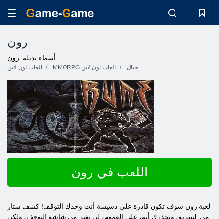
رون
أسماء بديلة: رون
خيال
MMORPG العاب اون لاين
العاب اون لاين
اللعب في رون
لعبة رون سوف تكون قادرة على دسيسة أنت وحدك التوقف! كشف ستار
من السرية، ويحذرك أنه، على العموم، لن يغير من شاشة التوقف، ولكن