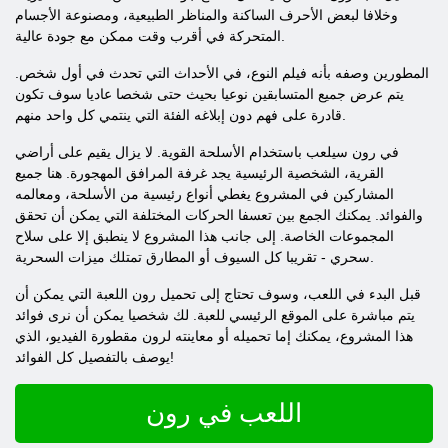
وخلافا لبعض الأحرف الساكنة والمناظر الطبيعية، ومصنوعة الأجسام
المتحركة في أقرب وقت ممكن مع جودة عالية.
المطورين وصفه بأنه فيلم النوع، في الأحداث التي تحدث في أول شخص.
يتم عرض جميع المتسابقين نوعيا بحيث حتى شخصا عاديا سوف تكون
قادرة على فهم دون إبلاغه الفئة التي ينتمي كل واحد منهم.
في رون سيلعب باستخدام الأسلحة القوية. لا يزال يقيم على أراضي
القرية، الشخصية الرئيسية يجد غرفة المرافق المهجورة. هنا جميع
المشاركين في المشروع يغطي أنواع رئيسية من الأسلحة، ومعالمه
والفوائد. يمكنك الجمع بين تعسفا الحركات المختلفة التي يمكن أن تحقق
المجموعات الخاصة. إلى جانب هذا المشروع لا ينطبق إلا على سلاح
سحري - تقريبا كل السيوف أو المطارق تمتلك ميزات السحرية.
قبل البدء في اللعب، وسوف تحتاج إلى تحميل رون اللعبة التي يمكن أن
يتم مباشرة على الموقع الرئيسي للعبة. لك شخصيا يمكن أن نرى فوائد
هذا المشروع، يمكنك إما تحميله أو معاينته لرون مقطورة الفيديو، الذي
يوصف بالتفصيل كل الفوائد!
اللعب في رون