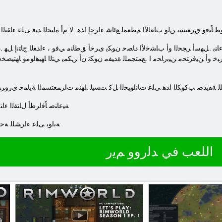
 ﻳﻮﻃ ﺎًﺘﻗﻭ ﻕﺮﻐﺘﺴﻳ ﻦﻟﻭ ﺏﺎﻌﻟﻷ ﺍ ﻢﻈﻌﻤﻟ ﻊﺋﺎﺷ ءﺍﺮﺟﺇ ﺍﺬﻫ .ﻻ ﻡﺃ ﺓﺎﻴﺤﻟﺍ ﺪﻴﻗ ﻰﻠﻋ ءﺎﻘﺒ
ﺧ ﻭﺃ ﻦﻴﻓﺮﺘﺤﻣ ﻦﻴﺑﺭﺎﺤﻣ ﺍ .ﻊﻤﺘﺠﻤﻠﻟ ﺓﺪﻴﻔﻣ ﻥﻮﻜﺗ ﻥﺃ ﻦﻜﻤﻳ ﻲﺘﻟﺍ ﺎﻬﺒﻫﺍﻮﻣﻭ ﺎﻬﺘﻴﺼﺨ
ﻟ ﺔﻘﻳﺪﺻ ﺐﻛﻮﻜﻟﺍ ﺍﺬﻫ ﻰﻠﻋ ﺕﺎﻧﺍﻮﻴﺤﻟﺍ ﻞﻛ ﺖﺴﻴﻟ .ﺎﻬﻨﻣ ﺕﺍﺮﻤﻌﺘﺴﻤﻟﺍ ﺔﻳﺎﻤﺣ ﻱﺭﻭﺮﻀ
.ﺔﻴﻋﺎﻨﺻ ﺎًﻓﺍﺮﻃﺃ ﻝﺎﺘﻘﻟﺍ ءﺎ
.ﻲﻤﺳﺮﻟﺍ ﻊﻗﻮﻤﻟﺍ ﻰﻠﻋ ﻭﺃ Steam ﺔﺑﺍﻮﺑ ﻰﻠﻋ ءﺍ
اللعب في ﺪﻟﺭﻭﻭ ﻢﻳﺭ