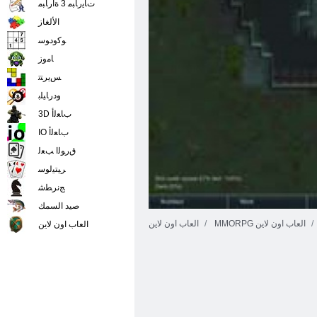
ﺕﺎﻳﺭﺎﺒﻣ 3 ﺓﺍﺭﺎﺒﻣ
الألغاز
ﻮﻛﻭﺩﻮﺳ
ﺎﻣﻭﺯ
ﺲﻳﺮﺘﺗ
ﻭﺩﺭﺎﻴﻠﺑ
3D ﺏﺎﻌﻟﺃ
IO ﺏﺎﻌﻟﺃ
ﻕﺭﻮﻟﺍ ﺐﻌﻟ
ﺮﻴﺘﻴﻟﻮﺳ
ﺞﻧﺮﻄﺷ
صيد السمك
MMORPG العاب اون لاين
العاب اون لاين
العاب اون لاين