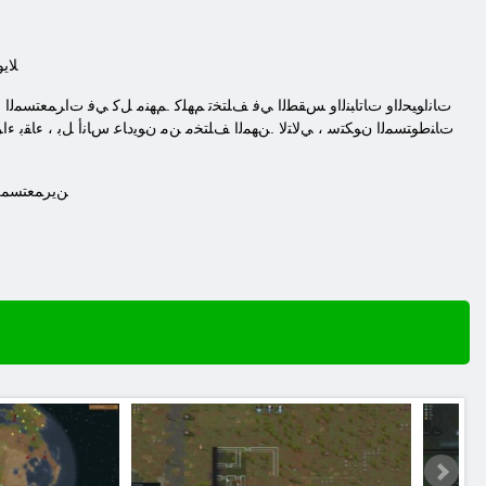
.ًﻼ
ﺕﺎﻨﻃﻮﺘﺴﻤﻟﺍ ﻥﻮﻜﺘﺳ ، ﻲﻟﺎﺘﻟﺎ .ﻦﻬﻤﻟﺍ ﻒﻠﺘﺨﻣ ﻦﻣ ﻥﻮﻳﺩﺎﻋ ﺱﺎﻧﺃ ﻞﺑ ، ءﺎﻘﺑ ءﺍﺮﺒ
.ﻦﻳﺮﻤﻌﺘﺴﻤﻠ