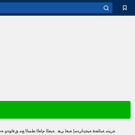
ﺓﺮﻴﺜﻣ ﺔﻴﺋﺎﻀﻓ ﺔﻴﺠﻴﺗﺍﺮﺘﺳﺇ ﺔﺒﻌﻟ ﻲﻫ. .ﺔﺒﻌﻠﻟ ﻡﺎﻌﻟﺍ ﻂﻤﻨﻟﺍ ﻊﻣ ﻖﻓﺍﻮﺘﺗﻭ 