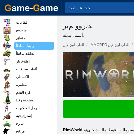
فقاعات
ﺪﻟﺭﻭﻭ ﻢﻳﺭ
ما جونغ
أسماء بديلة:
منطق
MMORPG العاب اون لاين
العاب اون لاين
ﻦﻴﻨﺒﻠﻟ ﺏﺎﻌﻟﺃ
ﺕﺎﺑﺎﺑﺩ ﺏﺎﻌﻟﺃ
إطلاق نار
ألعاب سباقات
الكسالى
مغامرة
كرة القدم
ﻮﻏﺎﺠﻨﻴﻧ ﻮﻐﻴﻟ
الرجل العنكبوت
إستراتيجية
ﺏﺮﺣ
ﻘﻴﺳﻮﻤﻟﺍ ﺕﺎﻋﻮﻄﻘﻤﻟﺍ ، ﺪﻴﺟ ﻲﺗﻮ
RimWorld
ﺹﺎﻨﻗ