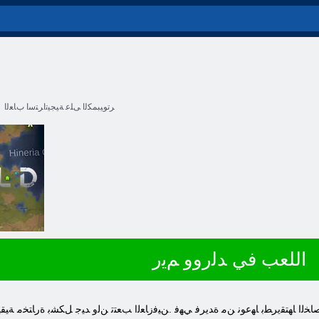
ﺮﺗﻮﻴﺒﻤﻜﻟﺍ ﻰﻠﻋ ﺔﻴﺠﻴﺗﺍﺮﺘﺳﺍ ﺏﺎﻌﻟﺍ
اللعب في ﺪﻟﺭﻭﻭ ﻢﻳﺭ
ﺔﺻﺎﺨﻟﺍ ﺎﻬﺘﻘﻳﺮﻄﺑ ﺎﻬﻋﻮﻧ ﻦﻣ ﺓﺪﻳﺮﻓ ﻲﻬﻓ .ﻦﻴﻓﺯﺎﻌﻟﺍ ﺐﻌﺘﺗ ﻦﻟﻭ ﺪﻴﺟ ﻞﻜﺸﺑ ﺓﺭﺎﺘﺨﻣ ﺔﻴ