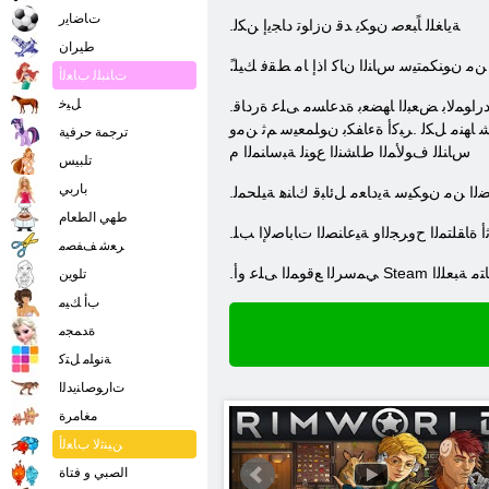
ﺕﺎﺿﺎﻳﺭ
.ﺔﻳﺎﻐﻠﻟ ﺎًﺒﻌﺻ ﻥﻮﻜﻳ ﺪﻗ ﻥﺯﺍﻮﺗ ﺩﺎﺠﻳﺇ ﻦﻜﻟ
طيران
ﻟﺍ ﻦﻣ ﻥﻮﻨﻜﻤﺘﻴﺳ ﺱﺎﻨﻟﺍ ﻥﺎﻛ ﺍﺫﺇ ﺎﻣ ﻂﻘﻓ ﻚﻴﻠ
ﺕﺎﻨﺒﻠﻟ ﺏﺎﻌﻟﺃ
ﻞﻴﺧ
.ﺕﺎﻧﺍﻮﻴﺤﻟﺍﻭ ﺕﺎﺗﺎﺒﻨﻟﺍﻭ ﺲﻘﻄﻟﺍ ﻲﻓ ﻒﻠﺘﺨﺗ ﻢﻬﻠﻛ .ﻢﻬﻨﻣ ﻞﻛ ﻲﻓ ﺕﺍﺮﻤﻌﺘﺴﻤﻟﺍ ءﺎﻨﺑ .ﻞﻬﺳﺃ ﺮﺠﺤﻟﺍ ﻭﺃ ﺏﺎﺸﺧﻷ ﺍ ﺩﺎﺼﺣ ﻥﻮﻜﻳ ﻯﺮﺧﺃ ﻖﻃﺎﻨﻣ ﻲﻓﻭ ، ءﺍﺬﻐﻟﺍ ﺝﺎﺘﻧﺇ ﻞﻬ .ﺩﺭﺍﻮﻤﻟﺎﺑ ﺾﻌﺒﻟﺍ ﺎﻬﻀﻌﺑ ﺓﺪﻋﺎﺴﻣ ﻰﻠﻋ ﺓﺭﺩﺎﻗ
ﺷ ﺎﻬﻨﻣ ﻞﻜﻟ .ﺮﺒﻛﺃ ﺓءﺎﻔﻜﺑ ﻥﻮﻠﻤﻌﻴﺳ ﻢﺛ ﻦﻣﻭ
ترجمة حرفية
ﺱﺎﻨﻠﻟ ﻑﻮﻟﺄﻤﻟﺍ ﻁﺎﺸﻨﻟﺍ ﻉﻮﻨﻟ ﺔﺒﺳﺎﻨﻤﻟﺍ ﻡ
تلبيس
باربي
ﻟﺍ ﻦﻣ ﻥﻮﻜﻴﺳ ﺔﻳﺩﺎﻌﻣ ﻞﺋﺎﺒﻗ ﻙﺎﻨﻫ ﺔﻴﻠﺤﻤﻟ
طهي الطعام
ﻨﺛﺃ ﺓﺎﻘﻠﺘﻤﻟﺍ ﺡﻭﺮﺠﻟﺍﻭ ﺔﻴﻋﺎﻨﺼﻟﺍ ﺕﺎﺑﺎﺻﻹ ﺍ ﺐﻠ
ﺮﻌﺷ ﻒﻔﺼﻣ
ﺮﺸﻠﻟ ﺔﺣﺎﺘﻣ ﺔﺒﻌﻠﻟﺍ
تلوين
ﺏﺃ ﻚﻴﻣ
ﺓﺪﻤﺠﻣ
ﺔﻧﻮﻠﻣ ﻞﺘﻛ
ﺕﺍﺭﻮﺻﺎﻨﻳﺪﻟﺍ
مغامرة
ﻦﻴﻨﺛﻻ ﺏﺎﻌﻟﺃ
الصبي و فتاة