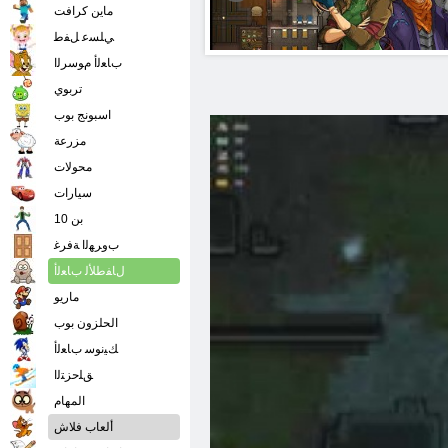
ماين كرافت
ﻲﻠﺴﻋ ﻞﻔﻃ
ﺏﺎﻌﻟﺃ ﻡﻮﺳﺮﻟﺍ
تربوي
اسبونج بوب
مزرعة
محولات
سيارات
بن 10
ﺏﻭﺮﻬﻟﺍ ﺔﻓﺮﻏ
ﻝﺎﻔﻃﻸ ﻟ ﺏﺎﻌﻟﺃ
ماريو
الحلزون بوب
ﻚﻴﻧﻮﺳ ﺏﺎﻌﻟﺃ
ﻖﻠﺣﺰﺘﻟﺍ
المهام
ألعاب فلاش