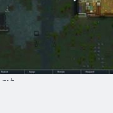
ﺪﻟﺭﻭﻭ ﻢﻳﺭ