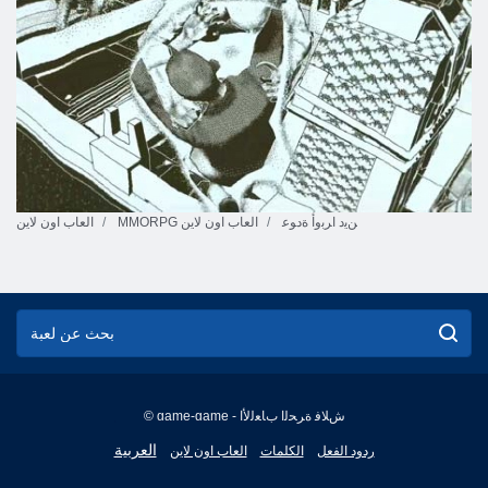
ﻦﻳﺩ ﺍﺮﺑﻭﺃ ﺓﺩﻮﻋ
MMORPG العاب اون لاين
العاب اون لاين
© game-game - ﺵﻼ ﻓ ﺓﺮﺤﻟﺍ ﺏﺎﻌﻟﻷ ﺍ
English
العربية
ردود الفعل
الكلمات
العاب اون لاين
Français