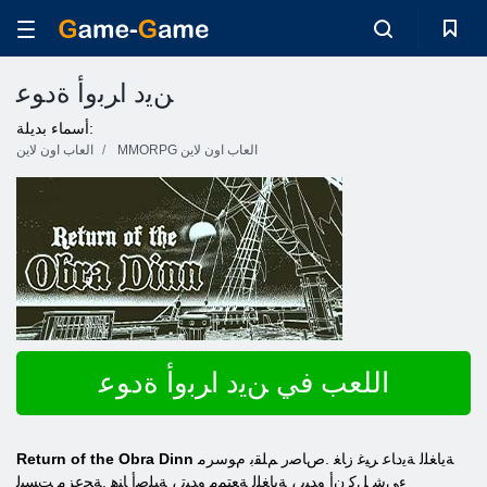
ﻦﻳﺩ ﺍﺮﺑﻭﺃ ﺓﺩﻮﻋ
أسماء بديلة:
MMORPG العاب اون لاين
العاب اون لاين
اللعب في ﻦﻳﺩ ﺍﺮﺑﻭﺃ ﺓﺩﻮﻋ
ﺔﻳﺎﻐﻠﻟ ﺔﻳﺩﺎﻋ ﺮﻴﻏ ﺯﺎﻐ .ﺹﺎﺻﺭ ﻢﻠﻘﺑ ﻡﻮﺳﺮﻣ
Return of the Obra Dinn
ءﻲﺷ ﻞﻛ ﻥﺃ ﻭﺪﺒﻳ ، ﺔﻳﺎﻐﻠﻟ ﺔﻌﺘﻤﻣ ﻭﺪﺒﺗ ، ﺔﻴﻠﺻﺃ ﺎﻨﻫ .ﺔﺠﻋﺰﻣ ﺖﺴﻴﻟ