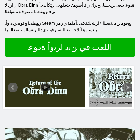
ﻝﺍﺰﻳ ﻻ Obra Dinn ﺓﺩﻮﻋ ﺐﻌﻟ .ﻦﺤﺸﻟﺍ ﺦﻳﺭﺎﺗ ﻲﻓ ﺎًﺿﻮﻤﻏ ﺙﺩﺍﻮﺤﻟﺍ ﺮﺜﻛﺃ ﺪﺣﺃ
ﻲﻓ ﻖﻴﻘﺤﺘﻟﺍ ﺔﺻﺮﻓ ﻊﻣ ﺔﻳﺎﻐﻠﻟ
.ﺭﻮﻄﻤﻟﺍ ﻊﻗﻮﻣ ﻦﻣ ﻭﺃ Steam ﻊﻗﻮﻣ ﻦﻣ ﺔﺒﻌﻠﻟﺍ ءﺍﺮﺷ ﻚﻨﻜﻤﻳ .ﺎًﻣﺎﻤﺗ ﻱﺰﻣﺭ
ﺮﻌﺳ ﻮﻫ ﺎًﻴﻟﺎﺣ ﺔﺒﻌﻠﻟﺍ ﻪﺑ ﺮﻓﻮﺘﺗ ﻱﺬﻟﺍ ﺮﻌﺴﻟﺍﻭ ، ﺔﺒﻌﻠﻟﺍ ﺭﺍ
اللعب في ﻦﻳﺩ ﺍﺮﺑﻭﺃ ﺓﺩﻮﻋ