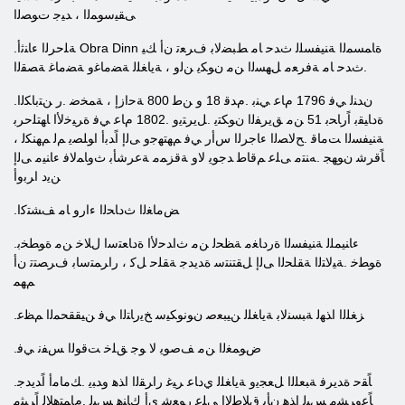
ﻰﻘﻴﺳﻮﻤﻟﺍ ، ﺪﻴﺟ ﺕﻮﺼﻟﺍ
.ﺔﻠﺣﺮﻟﺍ ءﺎﻨﺛﺃ Obra Dinn ﺓﺎﻤﺴﻤﻟﺍ ﺔﻨﻴﻔﺴﻠﻟ ﺙﺪﺣ ﺎﻣ ﻂﺒﻀﻟﺎﺑ ﻑﺮﻌﺗ ﻥﺃ ﻚﻴ
.ﺙﺪﺣ ﺎﻣ ﺔﻓﺮﻌﻣ ﻞﻬﺴﻟﺍ ﻦﻣ ﻥﻮﻜﻳ ﻦﻟﻭ ، ﺔﻳﺎﻐﻠﻟ ﺔﻀﻣﺎﻏﻭ ﺔﻀﻣﺎﻏ ﺔﺼﻘﻟﺍ
.ﻥﺪﻨﻟ ﻲﻓ 1796 ﻡﺎﻋ ﻲﻨﺑ .ﻡﺪﻗ 18 ﻭ ﻦﻃ 800 ﺔﺣﺍﺯﺇ ، ﺔﻤﺨﺿ .ﺭ ﻦﺘﺑﺎﻜﻟﺍ
ﺓﺩﺎﻴﻘﺑ ﺍًﺭﺎﺤﺑ 51 ﻦﻣ ﻖﻳﺮﻔﻟﺍ ﻥﻮﻜﺘﻳ .ﻞﻳﺮﺘﻳﻭ .1802 ﻡﺎﻋ ﻲﻓ ﺓﺮﻴﺧﻷ ﺍ ﺎﻬﺘﻠﺣﺮﺑ
ﺔﻨﻴﻔﺴﻟﺍ ﺖﻣﺎﻗ .ﺢﻟﺎﺼﻟﺍ ءﺎﺟﺮﻟﺍ ﺱﺃﺭ ﻲﻓ ﻢﻬﺘﻬﺟﻭ ﻰﻟﺇ ﺍًﺪﺑﺃ ﺍﻮﻠﺼﻳ ﻢﻟ ﻢﻬﻨﻜﻟ ،
ﺎًﻗﺮﺷ ﻥﻮﻬﺠ .ﻪﻨﺘﻣ ﻰﻠﻋ ﻢﻗﺎﻃ ﺪﺟﻮﻳ ﻻ ﻭ ﺔﻗﺰﻤﻣ ﺔﻋﺮﺷﺄﺑ ﺙﻭﺎﻤﻟﺎﻓ ءﺎﻨﻴﻣ ﻰﻟﺇ
ﻦﻳﺩ ﺍﺮﺑﻭﺃ
.ﺾﻣﺎﻐﻟﺍ ﺙﺩﺎﺤﻟﺍ ءﺍﺭﻭ ﺎﻣ ﻒﺸﺘﻛﺍ
.ءﺎﻨﻴﻤﻠﻟ ﺔﻨﻴﻔﺴﻟﺍ ﺓﺭﺩﺎﻐﻣ ﺔﻈﺤﻟ ﻦﻣ ﺙﺍﺪﺣﻷ ﺍ ﺓﺩﺎﻌﺘﺳﺍ ﻝﻼ ﺧ ﻦﻣ ﺓﻮﻄﺨﺑ
ﺓﻮﻄﺧ .ﺔﻴﻟﺎﺘﻟﺍ ﺔﻘﻠﺤﻟﺍ ﻰﻟﺇ ﻞﻘﺘﻨﺘﺳ ﺓﺪﻳﺪﺟ ﺔﻘﻠﺣ ﻞﻛ ، ﺭﺍﺮﻤﺘﺳﺎﺑ ﻑﺮﺼﺘﺗ ﻥﺃ
ﻢﻬﻤ
.ﺰﻐﻠﻟﺍ ﺍﺬﻬﻟ ﺔﺒﺴﻨﻟﺎﺑ ﺔﻳﺎﻐﻠﻟ ﻦﻴﺒﻌﺻ ﻥﻮﻧﻮﻜﻴﺳ ﺦﻳﺭﺎﺘﻟﺍ ﻲﻓ ﻦﻴﻘﻘﺤﻤﻟﺍ ﻢﻈﻋ
.ﺽﻮﻤﻐﻟﺍ ﻦﻣ ﻒﺻﻮﻳ ﻻ ﻮﺟ ﻖﻠﺧ ﺖﻗﻮﻟﺍ ﺲﻔﻧ ﻲﻓ
.ﺎًﻘﺣ ﺓﺪﻳﺮﻓ ﺔﺒﻌﻠﻟﺍ ﻞﻌﺠﻳﻭ ﺔﻳﺎﻐﻠﻟ ﻱﺩﺎﻋ ﺮﻴﻏ ﺭﺍﺮﻘﻟﺍ ﺍﺬﻫ ﻭﺪﺒﻳ .ﻚﻣﺎﻣﺃ ﺍًﺪﻳﺪﺟ
ﺎًﻋﻭﺮﺸﻣ ﺲﻴﻟ ﺍﺬﻫ ﻥﺄﺑ ﻕﻼ ﻃﻹ ﺍ ﻰﻠﻋ ﺭﻮﻌﺷ ﻱﺃ ﻙﺎﻨﻫ ﺲﻴﻟ .ﻡﺎﻤﺘﻫﻼ ﻟ ﺍًﺮﻴﺜﻣ