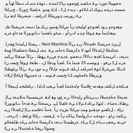
.ﺔﺿﻮﻤﻟﺍ ﺓﻭﺭﺫ ﻲﻓ ﻪﺑﺎﺸﻣ ﻉﻮﺿﻮﻣ ﻥﺎﻛ ﺎﻣﺪﻨﻋ ، ﺩﻮﻘﻋ ﺬﻨﻣ ﺎﻨﺑ ﺖﻘﻟﺃ ﺎﻬﻧﺃ ﻮ
.ﺔﻴﺴﻨﻣ ﺩﺮﺠﻣ ﻥﻮﻜﻳ ﺎﻣ ﺎﺒﻟﺎﻏﻭ ، ﺪﻳﺪﺟ ﻞﻛ ، ﻚﻟﺫ ﻊﻣﻭ .ﺔﺑﺎﺸﻟﺍ ﺡﻭﺮﻟﺍ ، ﺦﻳﺭﺎﺘﻟﺍ
ﻲﻓ ﺭﻭﺮﺴﺑ ﻥﻭﺮﻴﺜﻜﻟﺍ ﻙﺭﺎﺸﻳ ، ﺔﻴﺿﺮﻔﻟﺍ ﺍﺬﻫ ﻰﻠ
.ﻢﻫﺩﻮﺟﻭ ﻥﻭﺩ ﺎﻫﺩﻮﺟﻭ ﺍﻮﻠﻴﺨﺘﻳ ﻥﺃ ﺱﺎﻨﻟﺍ ﻊﺳﻮﺑ ﻦﻜﻳ ﻢﻟ ﺚﻴﺤﺑ ﺔﻳﺮﺸﺒﻟﺍ ﺓﺎﻴ
.ﻢﻫﺩﺎﻴﺳﺃ ﻢﻫ ﻯﻮﻗﺃ ﻯﺪﻣ ﻙﺭﺩﺃﻭ ، ﻪﻴﻋﻭ ﺩﺎﻌﺘﺳﺍ ﺕﺎﺗﻮﺑﻭﺮﻟﺍ ﺓﺪﺣﺍﻭ ﺓﺮﻣ
.ﺮﺼﻨﻟﺍ ﻝﺎﻤﺘﺣﺍ ﻊﻔﺗﺭﺍ ، Next Machina ﻞﻳﺰﻨﺗ ﺔﻳﺮﺸﺒﻟﺍ ءﺎﻀﻋﻷ ﺍ ﻦﻣ ﺮﺒﻛﺃ
.ﺔﻴﺋﺍﺪﻌﻟﺍ ﻝﺎﻤﻋﻷ ﺍ ﺃﺪﻬﺗ ﻻ ﺔﻛﺮﻌﻤﻟﺍ ﺔﺣﺎﺳ ﻲﻓ .ﺪﺠﺑ ﻞﻤﻌﻠﻟ ﺔﺿﺎﻔﺘﻧﻻ ﺍ ﻊﻤﻗ
ﺚﻴﺤﺑ ، ﺎﻧﺮﻴﻣﺪﺘﻟ ﺎﻓﺪﻫ ﺕﻻ ﻵ ﺍ ﺖﻌﺿﻭ .ﺓﺪﻳﺪﺟ ﺹﺮﻓ ﺮﻬﻈﺗ ، ﺮﺜﻛﺃ ﻡﺪﻘﺘﻟﺍ ﻦﻜﻤﻳ
ﺓﺮﻣ ﻞﻛ ﻲﻓﻭ ، ﻯﻮﺘﺴﻣ 15 ﺓﺪﻤﻟ ﺔﻛ .ﺎﻀﻳﺃ ﻭﺪﻌﻟﺍ ﻞﺑ ، ﻂﻘﻓ ﻯﻮﻗﺃ ﺢﺒﺼﺗ ﻦﻟ
ﻚﻨﻜﻟ .ﺲﻴﺋﺮﻠﻟ ﺎﻳﻮﻗ ﺎﺿﺭﺎﻌﻣ ﻞﺑﺎﻘﺗ ﻑﻮﺳ ﻡﺎﻳﻷ ﺍ ﻦﻣ ﻡﻮﻳ ﻲﻓ .ﺮﺜﻛﺃ ﻲﻟﻮﻄﺒﻟﺍ
ﻖﻳﺮﻄﻟﺍ ﺔﻠﺻﺍﻮﻤﺑ ﻚﻟ ﺢﻤﺴﻳ ﻑﻮﺳ ، ﻪﺑ ﺔﻤﻳﺰﻬﻟﺍ ﻕﺎﺤﻟﺇ ﻝﻼ ﺧ
.ﻒﻠﺘﺨﻣ ﻞﻜﺸﺑ ﻢﻫﺪﺿ ﺡﻼ ﺴﻟﺍ ﻡﺍﺪﺨﺘﺳﺍ ﺎﻀﻳﺃ ﻲﻐﺒﻨﻳ ﻚﻟﺬﻟ ، ﻥﺎﻔﻠﺘﺨﻣ ﻞﻤﻌﻟﺍ ﺃ
.ﺓﺪﻴﺠﻟﺍ ﺔﺑﺎﺠﺘﺳﻼ ﻟ ﺐﻳﺭﺪﺘﻟﺍﻭ ﺭﺎﺒﺘﺧﻻ ﺍ ﻦﻣ ﻉﻮﻧ ﻮﻫ ﺍﺬﻫ .ﺓﺮﻤﺘﺴﻤﻟﺍ ﻪﺗﻼ ﻳﺪﻌﺗ ﻰﻟﺇ
ﺮﻈﻨﻟﺎﺑ ﺔﺻﺎﺧ ، ﺍﺬﻬﻛ ﻲﺋﺍﺪﻋ ﻢﻟﺎﻋ ﻲﻓ ءﺎﻘﺒﻟﺍ ﻞﻴ .ﻦﺴﺤﺘﻟﺍ ﻲﻓ ﺓﺬﺧﺁ ﺕﺎﺗﻮﺑﻭﺮﻟﺍ
ﻥﺈﻓ ، ﻞﺗﺎﻘﺘﻳﻭ ﻡﺪﻘﺘﻳﻭ ﻮﻤﻨﻳ ﺱﺎﻨﻟﺍ ﺶﻴﺟ ﻥﺃ .ﺔﻨﻣﺁ ﺔﻓﺎﺴﻣ ﻰﻟﺇ ﻝﺎﻘﺘﻧﻻ ﺍ ﻦﻣ
ﻦﻜﻤﺘﺗ ﻦﻟﻭ ، ﺩﻭﺪﺤﻣ ﺕﺍﺭﻭﺎﻨﻤﻟﺍ ﻥﺎﻜﻣ ﻥﺃ ﺔ .ﻞﻌﺘﺸﻳ ، ﺭﺎﻨﻟﺍ ﻖﻠﻄﻳ ، ﻙﺮﺤﺘﻳ ،
ءﻲﺷ ﺮﺠﻔﻨﻳ ﺐﻧﺎﺟ ﻞﻛ ﻰﻠﻋ .ﺓﺮﻄﻴﺴﻟﺍ ﺖﺤﺗ ﺔﻛﺮﻌﻤﻟﺍ ﺔﺣﺎﺳ ﻰﻠﻋ ﻅﺎﻔﺤﻟﺍﻭ
ﻊﺿﻮﻟﺍ ﺮﻴﻐﺘﻟ ﺔﺑﺎﺠﺘﺳﻻ ﺍ ﻦﻣ ﻦﻜ