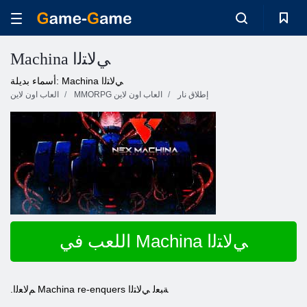
Machina ﻲﻟﺎﺘﻟﺍ
أسماء بديلة: Machina ﻲﻟﺎﺘﻟﺍ
إطلاق نار
MMORPG العاب اون لاين
العاب اون لاين
اللعب في Machina ﻲﻟﺎﺘﻟﺍ
.ﻢﻟﺎﻌﻟﺍ Machina re-enquers ﺔﺒﻌﻟ ﻲﻟﺎﺘﻟﺍ