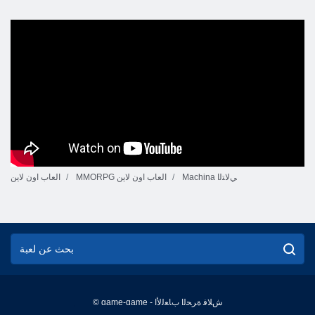
Machina ﻲﻟﺎﺘﻟﺍ
MMORPG العاب اون لاين
العاب اون لاين
© game-game - ﺵﻼ ﻓ ﺓﺮﺤﻟﺍ ﺏﺎﻌﻟﻷ ﺍ