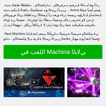
.ﺮﺧﺁ ﻮﻫ ﺎﻣ ﻪﻠﻟﺍ ﻑﺮﻌﻳﻭ ﺖﻳﺮﻏﺮﻐﻟﺍﻭ ، ﺕﺍﺭﺎﺠﻔﻧﻻ ﺍﻭ ، ﺕﺎﻘﻠﻄﻟﺍ ﻂﻘﺘﻠﺗ ﺚﻴﺣ
.ﻦﻳﺮﺧﺁ ﻦﻴﺒﻋﻻ ﻊﻣ ﺔﺴﻓﺎﻨﻤﻠﻟ ﺏﺎﻫﺬﻟﺍ ﻚﻨﻜﻤﻳ ﺚﻴﺣ ، Arena ﻊﺿﻭ ﺎًﻀﻳﺃ ﺔﺒﻌﻠﻟ
.ﻚﺘﺤﻠﺳﺃﻭ ﻚﺗﺍﺭﺎﻬﻣ ﻦﻴﺴﺤﺗ ﻰﻠﻋ ﻖﻔﻨﺗ ﻥﺃ ﻞﻀﻓﻷ ﺍ ﻦﻣ ﺎﻫﺎﻘﻠﺗ ﻲﺘﻟﺍ ﺽﻭﺮﻘﻟﺍﻭ
.ﻞﺣﺮﻳ ﻻ ﻭ ﺔﻋﺮﺴﺑ ﺮﺧﺄﺘﻳ ﻱﺪﻌﻤﻟﺍ ﺐﻌﻠﻟﺍ ﻥﺄﺑ ﺍﻮﻓﺮﺘﻋﺍ ، ﺔﻌﺘﻤﻟﺍ ﻦﻣ ﺍﻮﻧﺎﻋ
.ﺔﻗﺮﺸﻣ ﺔﻴﻜﻴﻣﺎﻨﻳﺩ ﺔﺒﻌﻟ ﻰﻟﺇ ﺩﻮﻌﺗ ﻝﺍﺰﺗ ﻻ ﻙﺭﺎﻜﻓﺃ ﻦﻜﻟﻭ ، ﺩﻮﻬﺠﻟﺍ ﻝﺬﺑ ﻝ
.Next Machina ﻲﻓ ﻢﻜﺤﺘﻟﺍﻭ ﺔﻳﺮﺼﺒﻟﺍ ﺔﻳﺮﺼﺒﻟﺍ ﺕﺍﺮﻴﺛﺄﺘﻟﺍ ﺮﺴﻔﻳ ﺍﺬﻫ ﻚﻟﺬﻟ
.ﺞﺘﻨﻤﻟﺍ ﺍﺬﻫ ﻝﻮﺣ ﻢﻬﻳﺃﺭ ﺔﻓﺎﺿﻹ ﻦﻳﺮﺧﺁ ﻦﻴﺒﻋﻻ ﺔﻛﺮﺷ ﻰﻟﺇ ﻡﺎﻤﻀﻧﻻ ﺍﻭ ، ﺕﺎﻳﻮ
اللعب في Machina ﻲﻟﺎﺘﻟﺍ