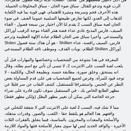
الرب قوية وتدعو للقتال. سباق ضوء الجان - سباق المخلوقات الجميلة.
هذه الأحرف فخم وسريعة ومثيرة للاهتمام، فهي قوية بما فيه الكفاية
للذهاب إلى العدو، لكنها تعارض طبيعتها السلمية عموما العنف. في ضوء
الجان لعبة سباق النسب 2 يقدم لنا الآن اختيار من سبعة فصول - الغناء
السيف، فارس المذبح عادي عداء فضة هنتر الغناء موجة الرقيب أوراكل
والمستدعي. وأخيرا سباق نفي الجان الظلام عبادة الإلهة العظيمة وترحم
Shilen هو أن هناك ستة فصول - Shillien فارس، السيف راقصة، عداء
الظلام، نوبات القذف، وموظف تافه الظلام المستدعي Shillien أوراكل.
المعرفة في هذا متنوعة من الشخصيات وخصائصها والمهارات قبل أن
يلعب لعبة النسب على الانترنت 2، لا تنسى أن تأتي مع اسم بطله، وقال
انه يستحق، وخلق صورة، مطابقة جنسه. وبطبيعة الحال، والكلمة - لا
توجد قيود للمرأة، وفرص لجميع الشخصيات هي على قدم المساواة بغض
النظر عن الجنس. واستشرافا للمستقبل، كشف النقاب عن سر قليلا عن
مظهر الطابع الخاص بك - في المستقبل سوف تكون قادرة على شراء
جرعة الخاصة التي يمكن أن تغيير مظهر البطل (ولكن مظهر فقط).
مما لا شك فيه، النسب 2 لعبة على الانترنت التي لا شفقة للتخلي عن
واقعهم. هذا العالم هو يلتقط حقا - اللعب، والصور، وقدرات مذهلة،
والأسلحة والمعدات والمخزون. بالمناسبة، فيما يتعلق بالفقرات الثلاث
الأخيرة - والوافد الجديد ليس لها سوى معيار للأسلحة فئتها والمواد اللازمة