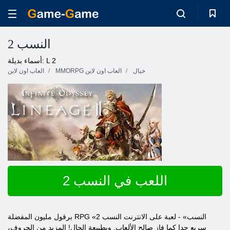
النسب 2
أسماء بديلة: L 2
خيال
MMORPG العاب اون لاين
العاب اون لاين
اللعب في النسب 2
برقول مليون المفضلة RPG «النسب» - لعبة على الانترنت النسب 2
سريع جدا كما فاز صالح الألعاب. وبطبيعة الحال! المزيد من الحروف،