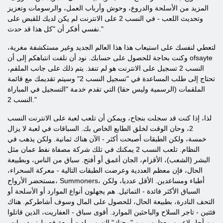
المزيد من الأسلحة والدروع، وحوش وأرباب العمل، والرسومات وتعزيز
وتحديث اللعب - في النسب 2 على الانترنت لم يكن لديك للقبض على
نفسي أفكر أن "كل هذا قد حدث."
لتعطي لنفسك على استيعاب هذا هذا العالم الجديد وغير مستكشفة مغرية،
وكنت بحاجة للحصول على حسابك. نود أن نلفت انتباهكم إلى أن ofsayte
النسب 2 تسجيل على الانترنت هو لم تنفذ. يتم ذلك على جانب الملقم،
تحتاج إلى طلب المساعدة في "تسجيل النسب 2" وسيتم تقديمك مع قائمة
الملقمات (الرسمية وليس حقا) التي تقدم خدمة "التسجيل في المباراة
النسب 2."
لذا، إذا كنت قد سجلت بنجاح، ويمكن أن تلعب لعبة على الانترنت النسب
2، وحان الوقت لخلق الطابع الخاص بك. السباقات في لعبة لا يزال
خمسة، ولكن الطبقات أصبحت أكثر - الآن هناك ثمانية. ولكن يذهب في
النظام. تلعب النسب 2 يمكنك في تلك شركة مصفاة نفط عمان مثل
البشر (الشعب)، الأقزام، الجان أغمق أو أفتح. سباق من الناس، وبطبيعة
الحال، فإن معظم العددية وعرضت الطبقات التالية - معركة السحراء،
مستحضر الأرواح، Summoners، أطباء ومساعدين. الأقل عدديا، ولكن
السباق الأكثر فائدة - التماثيل. هم يجهلون أنواع الموارد أو الأسلحة أو
التحف النادرة، بطبيعة الحال، للحصول على المال وسوف أشاطركم. هناك
فئتين - تاجر السلاح والباحثين الموارد. أقوى سباق - العفاريت، الذين قاتلوا
من أجل لاعبين معظمهم من "محنك" النسب، لديه أربعة فصول: مدمرات،