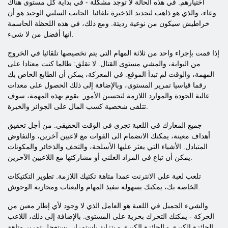
اختيارهم. في هذه الحالة لا توجد مشكلة - في بداية كل مستوى هناك
وعاء، والذي هو ذاهب لتجديد الذخيرة تلقائيا. الجانب السلبي الوحيد هو أن
خراطيش سيكون من نوعية رديئة. ومع ذلك، في هذه اللحظة الحاسمة
انها أفضل من لا شيء.
إذا قمت بإجراء واحد من ثلاثة المهام التي يتم تخصيصها تلقائيا في الخروج
من البوابة، والمشي مستوى القتال. لا تقلق: طالما كنت معتادا على
المهمة، والوقت لم تبدأ الموقع. في المعركة، يمكن أن الطابع الخاص بك
رقما قياسيا تمرير المستوى، وبالإضافة إلى ذلك الحصول على معدات
عالية الجودة والموارد اللازمة لتحسين الأمور. يقوم بهذه المهمة، سوف
تتلقى شخصية كسب المال على الجوائز والخبرة.
جميع المعارك في اللعبة تجري في الوقت الحقيقي. من أجل تحقيق
أهداف معينة، يمكنك الانضمام الى القوات مع لاعبين آخرين، والتفاوض
المتبادل. الأشياء التي يعثر عليها الأسلحة، والتحف والذخائر والمكونات
يمكن أن تباع في المزاد العلني أو مشاركتها مع اللاعبين الآخرين.
تلعب لعبة على الانترنت عمدا متاهة تكتيك اللازمة. تطوير التكتيكات
الخاصة بك، يمكنك بسهولة تنفيذ المهام والبعثات ومحاربة الوحوش.
والشيء الجميل في اللعبة هو العامل الذي لا وجود لأي إطار معين من
الحركة - يمكنك التحرك بحرية على المستوى. بالإضافة إلى ذلك، اللاعب
الجائزة الكبرى - الجائزة الكبرى - يتزايد باستمرار. يستعجل تمرير متاهة