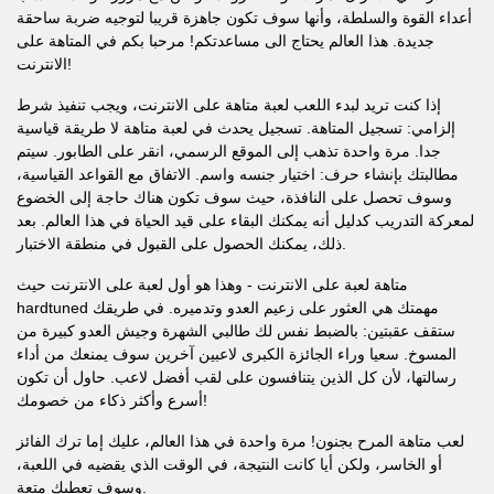
أعداء القوة والسلطة، وأنها سوف تكون جاهزة قريبا لتوجيه ضربة ساحقة
جديدة. هذا العالم يحتاج الى مساعدتكم! مرحبا بكم في المتاهة على
الانترنت!
إذا كنت تريد لبدء اللعب لعبة متاهة على الانترنت، ويجب تنفيذ شرط
إلزامي: تسجيل المتاهة. تسجيل يحدث في لعبة متاهة لا طريقة قياسية
جدا. مرة واحدة تذهب إلى الموقع الرسمي، انقر على الطابور. سيتم
مطالبتك بإنشاء حرف: اختيار جنسه واسم. الاتفاق مع القواعد القياسية،
وسوف تحصل على النافذة، حيث سوف تكون هناك حاجة إلى الخضوع
لمعركة التدريب كدليل أنه يمكنك البقاء على قيد الحياة في هذا العالم. بعد
ذلك، يمكنك الحصول على القبول في منطقة الاختبار.
متاهة لعبة على الانترنت - وهذا هو أول لعبة على الانترنت حيث
hardtuned مهمتك هي العثور على زعيم العدو وتدميره. في طريقك
ستقف عقبتين: بالضبط نفس لك طالبي الشهرة وجيش العدو كبيرة من
المسوخ. سعيا وراء الجائزة الكبرى لاعبين آخرين سوف يمنعك من أداء
رسالتها، لأن كل الذين يتنافسون على لقب أفضل لاعب. حاول أن تكون
أسرع وأكثر ذكاء من خصومك!
لعب متاهة المرح بجنون! مرة واحدة في هذا العالم، عليك إما ترك الفائز
أو الخاسر، ولكن أيا كانت النتيجة، في الوقت الذي يقضيه في اللعبة،
وسوف تعطيك متعة.