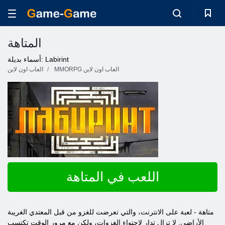
المتاهة
أسماء بديلة: Labirint
MMORPG العاب اون لاين
العاب اون لاين
اللعب في المتاهة
متاهة - لعبة على الانترنت، والتي تعرضت للغزو من قبل المعتدي الغريبة
الأراضي. لا تزال تدار لاحتواء الغزوات، ولكن مع مرور الوقت تكتسب