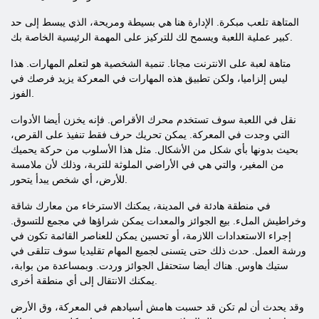
المتاهة تلعب مبكرة. الإدارة هنا هي بسيطة ومريحة، الذي يبسط إلى حد
كبير عملية اللعبة ويسمح لك للتركيز على المهمة الرئيسية الخاصة بك.
متاهة لعبة على الانترنت مجانا. تنمية الشخصية هو لتعلم المهارات. هذا
ليس إلزاميا، ولكن تطبيق هذه المهارات في المعركة يزيد فرصك في
الفوز.
نقل في اللعبة سوف تستخدم محرك الأقراص. فإنه يخزن أيضا الأدوات
التي وجدت في المعركة. يمكن تحريك حرف فقط تنفيذ على القرص،
بحيث بدونها بأي شكل من الأشكال. مثل هذا الأسلوب من حركة يحميك
من المغير، والتي هي في الأراضي الملوثة للتربة، وذلك لأن ملامسة
للأرض، أي شخص يبدأ يتحور.
في منطقة هادئة في المدينة، يمكنك الاسترخاء من معارك شاقة
وخراطيش الملء. بيع الجوائز والمعدات يمكن شراؤها في مجمع للتسوق.
إجراء الاستعدادات اللازمة، أو تحسين يمكن للعناصر القائمة تكون في
ورشة العمل. حدث ذلك حتى يتسنى لجميع المهام تقليديا سوف تتلقى في
ستيك هاوس. هناك أيضا ستحتفل الجوائز وردت. وبمساعدة من بوابة،
يمكنك الانتقال إلى أي منطقة أخرى.
وقد يحدث أن لم تكن قد حسبت هامش أسيادهم في المعركة، وق الأرض