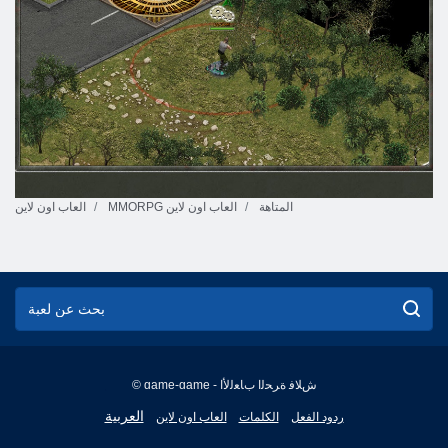
المتاهة
MMORPG العاب اون لاين
العاب اون لاين
© game-game - ﺵﻼ ﻓ ﺓﺮﺤﻟﺍ ﺏﺎﻌﻟﻷ ﺍ
English
العربية
ردود الفعل
الكلمات
العاب اون لاين
Français