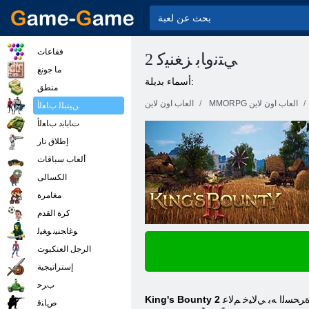
فقاعات
2 ﻲﺘﻧﻭﺎﺑ ﺰﻐﻨﻴﻛ
ما جونغ
أسماء بديلة:
منطق
MMORPG العاب اون لاين
العاب اون لاين
ﻦﻴﻨﺒﻠﻟ ﺏﺎﻌﻟﺃ
ﺕﺎﺑﺎﺑﺩ ﺏﺎﻌﻟﺃ
إطلاق نار
ألعاب سباقات
الكسالى
مغامرة
كرة القدم
ﻮﻏﺎﺠﻨﻴﻧ ﻮﻐﻴﻟ
الرجل العنكبوت
إستراتيجية
ﺏﺮﺣ
ﺏﻮﻠﺳﺄﺑ ﺔﻛﺮﺤﻟﺍ ﻦﻴﺑ ﻊﻤﺠﺗ ﺔﺒﻌﻟ ﻲﻫ .ﺔﻘﺑﺎﺴﻟﺍ ءﺍﺰﺟﻷ ﺍ ﻲﻓ ﺕﺃﺪﺑ ﻲﺘﻟﺍ ﺔﺼﻘﻟﺍ ﻞﻤﻜﺗ ﻻ ﻭ ﺎﻬﺗﺎﻘﺑﺎﺳ ﺮﻴﺒﻛ ﺪﺣ ﻰﻟﺇ .ﻥﺎﺳﺮﻔﻟﺍﻭ ﺓﺮﻳﺮﺸﻟﺍ ﺡﺍﻭﺭﻷ ﺍﻭ ﺡﺍﻭﺭﻷ ﺍ ﺮﻀﺤﺘﺴﻣﻭ ﺓﺮﺤﺴﻟﺍ ﻪﺑ ﻲﻟﺎﻴﺧ ﻢﻟﺎﻋ
King's Bounty 2
ﺹﺎﻨﻗ