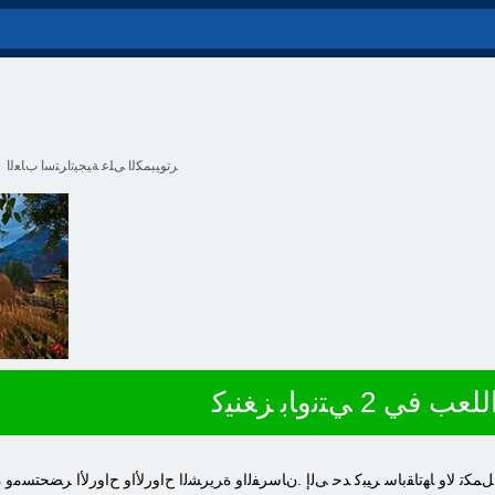
ﺮﺗﻮﻴﺒﻤﻜﻟﺍ ﻰﻠﻋ ﺔﻴﺠﻴﺗﺍﺮﺘﺳﺍ ﺏﺎﻌﻟﺍ
للعب في 2 ﻲﺘﻧﻭﺎﺑ ﺰﻐﻨﻴﻛ