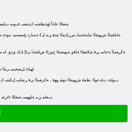
.ﺔﺒﻌﻠﻟﺍ ءﺎﻨﺛﺃ ﺎﻬﺗﺪﻫﺎﺸﻣ ﻙﺪﻌﺴﻳ ﻑﻮﺳ ﺕﺎﻴﺼ
.ﻲﻤﺳﺮﻟﺍ ﻊﻗﻮﻤﻟﺍ ﻰﻠﻋ ﻭﺃ Steam ﺐﻌﻠﻣ ﻦﻣ
ا