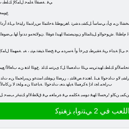
ﻲﻓ .ﺔﺼﻘﻟﺍ ﺔﻠﻤﺣ ﻝﺎﻤﻛﻹ ﻚﻠﻄﺑ ﺕﺍﺭ
.ﻉﻮﻤﺠ
ﺨﺸﻟﺍ ﻦﻣ ﻱﺄﺑ ﻲﺳﺎﺳﺃ ﻞﻜﺸﺑ ﺪﺷﺮﺘ .ﺎﻫﺮﻳﻮﻄﺘﻟ ﺔﺣﺎﺘﻤﻟﺍ ﺱﺭﺍﺪﻤﻟﺍ ﺭﺎﻴﺘﺧﺍ ﻰﻠﻋ ﺍًﺭﺩ
ﺏﺭﺎﺤﻣ ﺎﺠﻧ ﺍﺫﺇ ﺔﻛﺮﻌﻤﻟﺍ ﺔﻳﺎﻬﻧ ﺪﻌﺑ ﺕﺍﺪﺣﻮﻟﺍ .ﺔﺑﺎﻋﺪﻟﺍ ﻦﻣ ﻮﻠﺨﺗ ﻻ ﻦﻛﺎﻣﻷ ﺍ
 ﺔﻟﻮﻬﺴﺑ ﺔﺒﻌﻠﻟﺍ ءﺍﺮﺷ ﻦﻜﻤﻳ ﻦﻜﻟﻭ !ﺮﺤﺴﻟﺍ ﺎﻬﻴﻓ ﺩﻮﺴﻳ ﺔﻜﻠﻤﻣ ﻲﻓ ﺓﺮﻣﺎﻐﻣ ﻲﻓ ﻕﻼ ﻄﻧﻻ ﺍﻭ ﻚﺘﺒﻏﺭ ﺐﺴﺣ 
للعب في 2 ﻲﺘﻧﻭﺎﺑ ﺰﻐﻨﻴﻛ