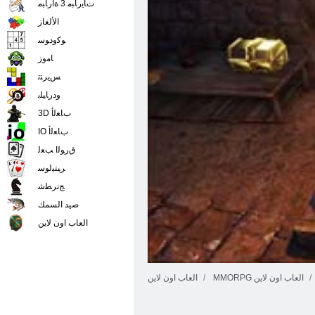
ﺕﺎﻳﺭﺎﺒﻣ 3 ﺓﺍﺭﺎﺒﻣ
الألغاز
ﻮﻛﻭﺩﻮﺳ
ﺎﻣﻭﺯ
ﺲﻳﺮﺘﺗ
ﻭﺩﺭﺎﻴﻠﺑ
3D ﺏﺎﻌﻟﺃ
IO ﺏﺎﻌﻟﺃ
ﻕﺭﻮﻟﺍ ﺐﻌﻟ
ﺮﻴﺘﻴﻟﻮﺳ
ﺞﻧﺮﻄﺷ
صيد السمك
العاب اون لاين
MMORPG العاب اون لاين
العاب اون لاين