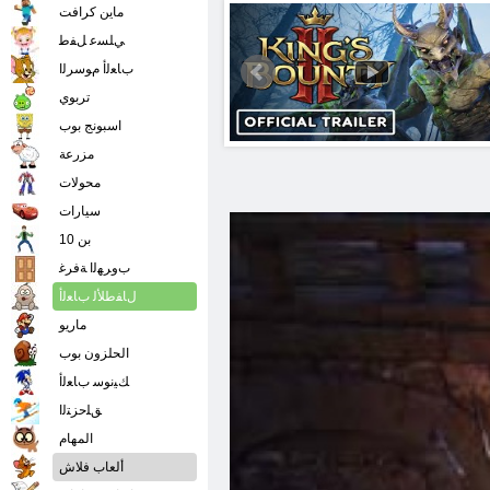
ماين كرافت
ﻲﻠﺴﻋ ﻞﻔﻃ
ﺏﺎﻌﻟﺃ ﻡﻮﺳﺮﻟﺍ
تربوي
اسبونج بوب
مزرعة
محولات
سيارات
بن 10
ﺏﻭﺮﻬﻟﺍ ﺔﻓﺮﻏ
ﻝﺎﻔﻃﻸ ﻟ ﺏﺎﻌﻟﺃ
ماريو
الحلزون بوب
ﻚﻴﻧﻮﺳ ﺏﺎﻌﻟﺃ
ﻖﻠﺣﺰﺘﻟﺍ
المهام
ألعاب فلاش