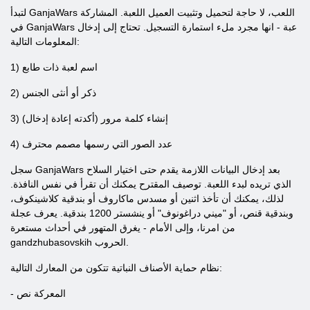
لتبدأ GanjaWars اللعب، لا حاجة لتحميل وتثبيت العميل اللعبة. المشاركة
في GanjaWars عبة - انها مجرد ملء استمارة التسجيل. تحتاج إلى إدخال
المعلومات التالية:
1) اسم لعبة ذات طابع
2) ذكر أو أنثى الجنس
3) إنشاء كلمة مرور (أكدته إعادة إدخال)
4) عدد الصور التي رسمها مصمم محترف
سجل GanjaWars بعد إدخال البيانات اللازمة يقدم حتى اختيار السلاح
الذي تريده لبدء اللعبة. توصيف المقترح يمكنك أن تقرأ في نفس النافذة.
لذلك، يمكنك أن تأخذ اثنين أو مسدس ماكاروف أو بندقية كلاشينكوف،
وبندقية قنص، أو "ميني دراغونوف" أو ينشستر 1200 بندقية. يعرف عجلة
من امرنا، وإلى الأمام - يغرق المتهور في أحداث مستعرة
gandzhubasovskih الحروب.
نظام حماية الأصناف النباتية تتكون من المعارك التالية:
- المعركة نص