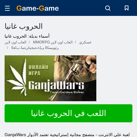
الحروب غانيا
أسماء بديلة: الحروب غانيا
عسكري
MMORPG العاب اون لاين
العاب اون لاين
ﺮﺗﻮﻴﺒﻤﻜﻟﺍ ﻰﻠﻋ ﺔﻴﺠﻴﺗﺍﺮﺘﺳﺍ ﺏﺎﻌﻟﺍ
اللعب في الحروب غانيا
GanjaWars لعبة على الانترنت - متصفح مجانية إستراتيجية تعتمد الأدوار