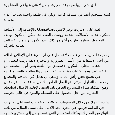
البنادق حتى لديها مجموعة صغيرة، ولكن لا غنى عنها في المشاجرة.
قنبلة تستخدم أيضا من مسافة قريبة، ولكن في طلقة واحدة يضرب أعداء
متعددة.
بالإضافة إلى الأسلحة، GanjaWars لعبة على الانترنت يوفر لاعبين
يملكون حدات الاتصالات الحديثة ووسائل النقل. هذا يمكن أن يكون الهاتف
المحمول، سيارة، قارب وأكثر من ذلك. هذه الأمور تزيد من الخصائص
القتالية للحرف.
وبطبيعة الحال، لا شيء كنت لا تحصل على أي شيء على الإطلاق. لذلك،
من أجل الاستفادة من الأشياء الضرورية والذخيرة لائقة ترتيب للعمل، أو
الذهاب التجارة. المكون الاقتصادي من اللعبة يعني أنواع مختلفة من
الخصائص. هذه الكائنات بمثابة صناعة التعدين والمعالجة والتصنيع. للبدء
في تجميع بعض رأس المال، وينبغي أن تعمل في المناجم والمصانع
ومحطات التداول. سيتم دفع العمل الخاص بك كل ساعة. هناك فرصة أن
otpahat وضع، يمكنك شراء المشروع الخاص بك. السعي لإقامة الأعمال
التجارية من اجل الحصول على السلطة والنفوذ في عالم الجريمة.
تلعب لعبة على الانترنت GanjaWars شئت، تتحرك من خلال المستويات.
في البداية، فرصها في مجرد الحد الأدنى. على سبيل المثال، من ثلاثة
أنواع من المعارك، يمكنك استخدام النص فقط. يصل إلى مستوى 5 لديه