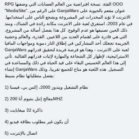
RPG الفئة. نسخة افتراضية من العالم العصابات التي وضعتها OOO
"MediaSite". على الرغم من GanjaWars عنوان مفعم بالحيوية على
الانترنت لا تؤيد المخدرات غير المشروعة ويشجع الناس على استخدامها.
في عام 2003، استغرق لعبة على الانترنت مكانة رائدة في الشباك، ومنذ
ذلك الحين تصنيفها هو عدم الوقوع. كل هذا بفضل أصالة من المشروع،
التي هي قادرة على اهتمام العديد من اللاعبين. القذرة، والعالم وحشية
الجريمة تجعلك أحد المشاركين في إطلاق النار دموية ومواجهات المافيا.
GanjaWars لعبة على الانترنت - وهذا هو فرصة فريدة لتحقيق قدراتهم
الاستراتيجية، لإظهار كل الشجاعة والمهارة لإثبات قدراتهم القتالية. تأتي
إلى هذا العالم الخسيس البقاء على قيد الحياة في ذلك والمساعدة في
إنشاء GanjaWars التسجيل. هذه اللعبة هو متاح للجميع تقريبا، وذلك
بفضل متطلباتها نظام بسيط:
1) نظام التشغيل ويندوز 2000، إكس بي، فيستا
2) معالج إنتل بنتيوم أنا 200MHZ
3) ذاكرة 32 ميغابايت
4) أن يكون غير مطلوب بطاقة فيديو
5) اتصال بالإنترنت