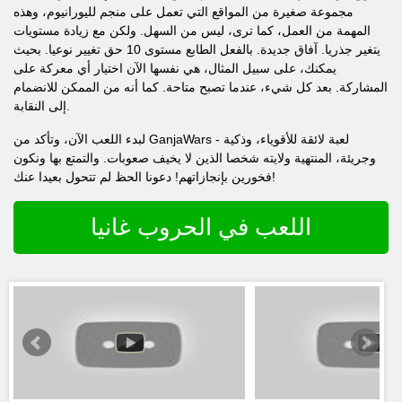
مجموعة صغيرة من المواقع التي تعمل على منجم لليورانيوم، وهذه
المهمة من العمل، كما ترى، ليس من السهل. ولكن مع زيادة مستويات
يتغير جذريا. آفاق جديدة. بالفعل الطابع مستوى 10 حق تغيير نوعيا. بحيث
يمكنك، على سبيل المثال، هي نفسها الآن اختيار أي معركة على
المشاركة. بعد كل شيء، عندما تصبح متاحة. كما أنه من الممكن للانضمام
إلى النقابة.
لبدء اللعب الآن، وتأكد من GanjaWars - لعبة لائقة للأقوياء، وذكية
وجريئة، المنتهية ولايته شخصا الذين لا يخيف صعوبات. والتمتع بها ونكون
فخورين بإنجازاتهم! دعونا الحظ لم تتحول بعيدا عنك!
اللعب في الحروب غانيا