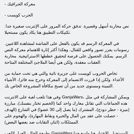
- معركة الجرافيك
- الحرب كويست
نص محاربة أسهل وقصيرة. تدفق حركة المرور على الإنترنت صغيرة جدا.
تكتيكات التطبيق هنا يكاد يكون مستحيلا.
في المعركة الرسم قد يكون بالفعل على الشاشة لمشاهدة اللاعبين.
رسومات يعزز تصور واقعي للقتال، وهكذا أكثر إثارة للاهتمام معركة النص
الرسم. يمكنك الحصول على فرصة لتحقيق خططها الاستراتيجية. محاربة
العقبات معقدة، ولكن هي أيضا الملاجئ المختلفة المتاحة.
تخاض الحروب كويست على جزيرة نائية والتي هي تحت حماية من
الأعداء. ولكن إذا قررت الانضمام إلى المعركة وخرج منه فائزا، الأشياء
الثمينة ومستوى جديد من أن تصبح مكافأة المشروعة الخاص بك.
وفي هذا تلعب لعبة على الانترنت GanjaWars، ويمكن المشاركة في مثل
هذه الجماعات التي تقاتل معارك واحد كما (الخصم تختار بنفسك)، مبارزة
(ميزة - حظر دودج)، المشترك (ما يصل إلى 30 عضوا) في الشارع (الهدف
- حصلت على عقد من المال والخبرة ونقاط المهارة)، والهجوم على
الممتلكات (اثنان النقابات ضد بعضها البعض).
بطبيعة الحال، العزل اللعب GanjaWars المستحيل. الاختيار هنا واسع جدا: