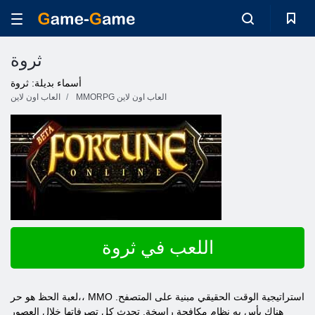
ثروة
أسماء بديلة: ثروة
MMORPG العاب اون لاين
العاب اون لاين
اللعب في ثروة
لعبة الحظ هو حر،، MMO استراتيجية الوقت الحقيقي مبنية على المتصفح.
هناك بأس به نظام مكافحة راسخة. تحدث كل تصرفاتها خلال العصور