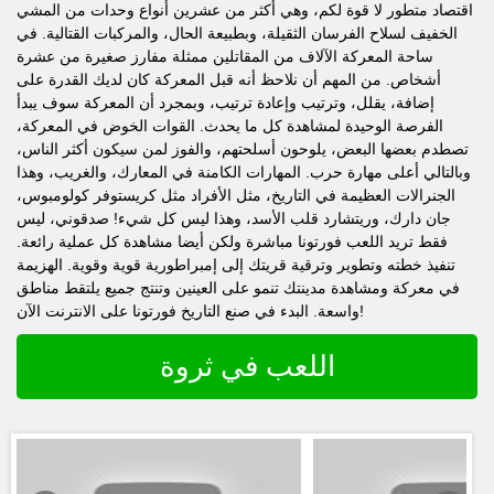
اقتصاد متطور لا قوة لكم، وهي أكثر من عشرين أنواع وحدات من المشي
الخفيف لسلاح الفرسان الثقيلة، وبطبيعة الحال، والمركبات القتالية. في
ساحة المعركة الآلاف من المقاتلين ممثلة مفارز صغيرة من عشرة
أشخاص. من المهم أن نلاحظ أنه قبل المعركة كان لديك القدرة على
إضافة، يقلل، وترتيب وإعادة ترتيب، وبمجرد أن المعركة سوف يبدأ
الفرصة الوحيدة لمشاهدة كل ما يحدث. القوات الخوض في المعركة،
تصطدم بعضها البعض، يلوحون أسلحتهم، والفوز لمن سيكون أكثر الناس،
وبالتالي أعلى مهارة حرب. المهارات الكامنة في المعارك، والغريب، وهذا
الجنرالات العظيمة في التاريخ، مثل الأفراد مثل كريستوفر كولومبوس،
جان دارك، وريتشارد قلب الأسد، وهذا ليس كل شيء! صدقوني، ليس
فقط تريد اللعب فورتونا مباشرة ولكن أيضا مشاهدة كل عملية رائعة.
تنفيذ خطته وتطوير وترقية قريتك إلى إمبراطورية قوية وقوية. الهزيمة
في معركة ومشاهدة مدينتك تنمو على العينين وتنتج جميع يلتقط مناطق
واسعة. البدء في صنع التاريخ فورتونا على الانترنت الآن!
اللعب في ثروة