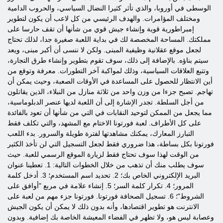
الوسطى في أوروبا، والذي تأثر كثيرا النضال السياسي، والحروب الدامية
ومختلف المؤامرات. والهدف الرئيسي من كل لاعب أن يكون لتطوير
إمبراطورية قوية وإنشاء جيش قوي من شأنها أن تقف حارسا على
مملكتك. المساحة المخصصة لك في بداية اللعبة صغيرة جدا، لذلك تحتاج
لجعل موقع عقلانية وظيفية المبنى. ولكن لا ننسى أن أكبر مبنى، ويعد
سيتم بناؤه. بالإضافة إلى ذلك، سوف تقوم بتطوير وإنشاء طرق التجارة،
وتتبع العلاقات السياسية، وذلك لمواكبة آخر التطورات. معرفة وتوقع من
أين الانتظار للحصول على المساعدة في الأوقات الصعبة، وحيث يمكن أن
تهاجم. تصبح جزءا من وزن واحد من ثلاثة منازل من النبلاء، الذين يقاتلون
من أجل السلطة. تجدر الإشارة إلى أن اللعبة لديها عنصر الدبلوماسية،
مما يجعل من الممكن لتوحيد النقابات في التي من شأنها أن تعود بالفائدة
على كل الأطراف. لعبة فورتونا الاختام مع المشهد، والتي تكلف فقط
التبارز المعارك، يمكنك مشاهدتها لفترة طويلة والسرور. بدء اللعب
فورتونا بكل بساطة، هذا ضروري فقط لجعل التسجيل التي لن تأخذ الكثير
من الوقت لهذا سوف تحتاج فقط لزيارة الموقع الرسمي للعبة. حيث
سوف يطلب منك أن تذهب من خلال الخطوات التالية: 1. تعطينا عنوان
البريد الإلكتروني الخاص بك؛ 2. تحديد اسم المستخدم؛ 3. أدخل كلمة
المرور؛ 4. تكرار كلمة السر؛ 5. إنشاء علامة في مربع "أوافق على
الشروط"؛ 6. تسجيل الصحافة فورتونا. فورتونا جزء مهم من لعبة على
الانترنت هو تطوير اقتصادها، وأنه بدون ذلك لا يمكن أن يكون الجيش
وعصابة ليس هو، ولا تظهر في الفضاء المعيشة الخاصة بك إضافية. وبدون