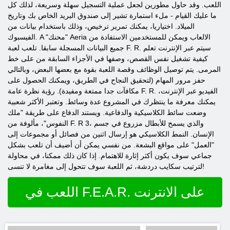
اللعب. وقد حاول مطورين لجعل عملية التسجيل سهلة وسريعة، لذلك كل
ما عليك القيام - ملء استمارة تشير إلى صندوق البريد الخاص بك وتاريخ
الميلاد. اختياريا، يمكنك تمرير ترخيص، وذلك باستخدام بيانات من
الفيسبوك. A "محنك" Aeria الالعاب ويمكن للمستخدمين الاستفادة من
جميع البيانات المسجلة سابقا. تلعب لعبة F. R. سيتم عبر الإنترنت تعلم
كيفية تشغيل نفس القصص، وصفها في الأجزاء السابقة من على خط
المرمى. يتم توصيل الوظائف وقصة اللعبة بقوة مع بعضها البعض، وبالتالي
حفز مرور المهام (لتحقيق النجاح في الطريق، ويمكنك الحصول على
مكافآت جدا ممتعة ومفيدة). رؤية نظرة عامة F. R. الفيديو عبر الإنترنت،
يمكنك معرفة ما ينتظرك في المشروع عدة وسائط. وتعتبر الأكثر شعبية
وضعت سائط الكلاسيكية والدفاعية. ويستند الدفاع على طريقة "ملك
النفوس"، مألوفة من F. R 3، والذي يسمح للأبطال مزروع في جسم
الإنسان. النمط الكلاسيكي هو إرسال اثنين من فصائل أو مجموعات إلى
"العمل" على مواقع البشعة. من نفسي يمكن أن أضيف أن تلعب بشكل
جماعي سوف يكون أكثر إثارة للاهتمام. إذا كان ذلك ممكنا، في محاولة
لترتيب سكايب دردشة، ثم اللعبة سوف تتحول إلى مغامرة لا تنسى!
اللعب في F.E.A.R. على الانترنت