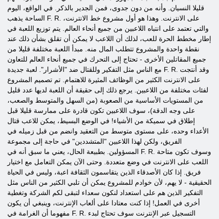
قليلا النسيان. وأنه من دون جدوى، فمن الجدير بالذكر. في الواقع، اليوم
الساحة يذهب F. R. على الانترنت. وهذا هو أول مشروع خط الانترنت،
والتي تعتمد على انتباه اللاعبين من جميع أنحاء العالم. يتم توزيع اللعبة في
إطار مخطط الحرة للعب، لذلك أن اللاعب لا يمكن أن تقلق بشأن ذلك عند
نقطة واحدة والمشروع تتطلب المال منه. مبدأ اللعبة مختلفة قليلا من
جميع المقاتلين الأخرى - تحتاج إلى التحرك في جميع أنحاء العالم للتعاون
مع الناس مثل التفكير وللقتال ضد "الأشرار". لعبة جديدة F. R. وقد أنتجت
على الانترنت الكثير من الوظائف المثيرة للاهتمام. تم تصميم المشروع
لفئات مختلفة من اللاعبين. يرجع ذلك إلى حقيقة أن اللعبة لديها عدد قليل
من المستويات الأساسية من الصعوبة (من السهل والمتوسط ​​والصعب،
على وجه الدقة)، سوف اللاعبين تكون قادرة على ممارسة قليلا قبل
إطلاق في سميكة من الأشياء! في الوضع البسيط، يمكن للاعب قتال
الأعداء وحده، على مستوى متوسط ​​من التعقيد وانضم من قبل زميله في
الفريق، ولكن لهذا اللاعبين "المتشددين" في حاجة إلى مجموعة
المسؤولين. بطبيعة الحال، يعني ما سبق أنه في F. R. وسوف تكون متاحة
اللعب على الانترنت في وضع متعددة. وحتى الآن يمكن التعامل مع اختيار
فريق. إذا كان الأصدقاء الذين يتقاسمون الثقافة اعبة، وليس في الحياة
الحقيقية - لا يهم، لأن خوادم للمشروع يمكن أن تلبي الكثير من الناس مثل
التفكير الذين هم على استعداد لنكون سعداء لتبقى لكم الشركة وتغطية
أخرى في العمل! إذا كنت معتادا على ألعاب الإنترنت، وينبغي أن يكون
مفهوما أن الغرامة في F. R. التسجيل عبر الإنترنت سوف تحتاج لبدء