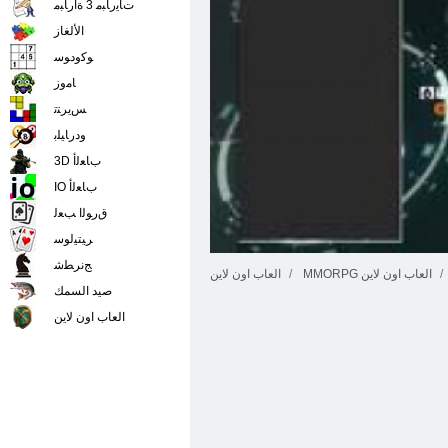
ﺕﺎﻳﺭﺎﺒﻣ 3 ﺓﺍﺭﺎﺒﻣ
الألغاز
ﻮﻛﻭﺩﻮﺳ
ﺎﻣﻭﺯ
ﺲﻳﺮﺘﺗ
ﻭﺩﺭﺎﻴﻠﺑ
3D ﺏﺎﻌﻟﺃ
IO ﺏﺎﻌﻟﺃ
ﻕﺭﻮﻟﺍ ﺐﻌﻟ
ﺮﻴﺘﻴﻟﻮﺳ
ﺞﻧﺮﻄﺷ
MMORPG العاب اون لاين
العاب اون لاين
صيد السمك
العاب اون لاين