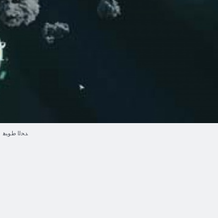
ﺪﺤﻟﺍ ﻁﻮﺒﻫ