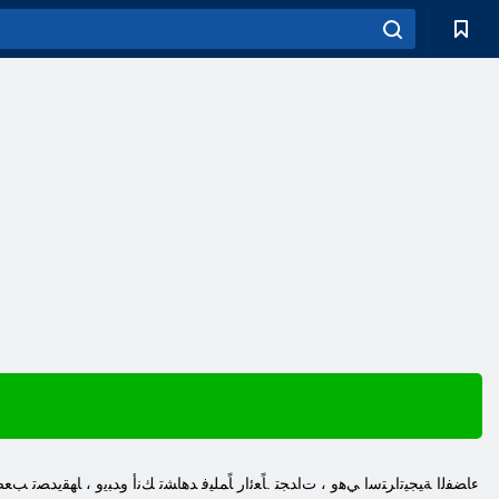
ءﺎﻀﻔﻟﺍ ﺔﻴﺠﻴﺗﺍﺮﺘﺳﺍ ﻲﻫﻭ ، ﺕﺍﺪﺠﺘ .ﺎًﻌﺋﺍﺭ ﺎًﻤﻠﻴﻓ ﺪﻫﺎﺸﺗ ﻚﻧﺃ ﻭﺪﺒﻳﻭ ، ﺎﻬﻘﻳﺪﺼﺗ