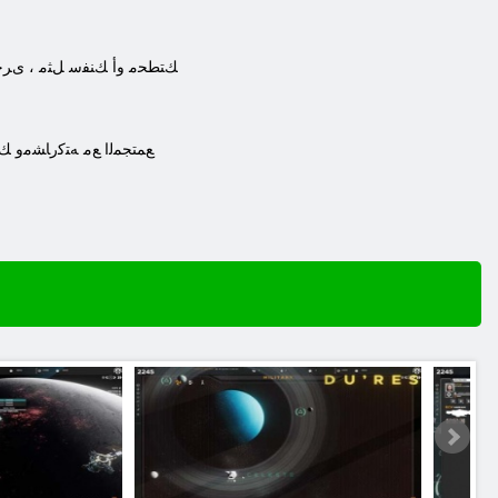
.ﻚﺘﻄﺤﻣ ﻭﺃ ﻚﻨﻔﺳ ﻞﺜﻣ ، ﻯﺮﺧﺃ
.ﻊﻤﺘﺠﻤﻟﺍ ﻊﻣ ﻪﺘﻛﺭﺎﺸﻣﻭ ﻚ