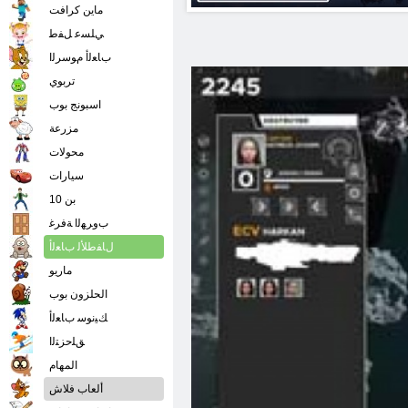
ماين كرافت
ﻲﻠﺴﻋ ﻞﻔﻃ
ﺏﺎﻌﻟﺃ ﻡﻮﺳﺮﻟﺍ
تربوي
اسبونج بوب
مزرعة
محولات
سيارات
بن 10
ﺏﻭﺮﻬﻟﺍ ﺔﻓﺮﻏ
ﻝﺎﻔﻃﻸ ﻟ ﺏﺎﻌﻟﺃ
ماريو
الحلزون بوب
ﻚﻴﻧﻮﺳ ﺏﺎﻌﻟﺃ
ﻖﻠﺣﺰﺘﻟﺍ
المهام
ألعاب فلاش