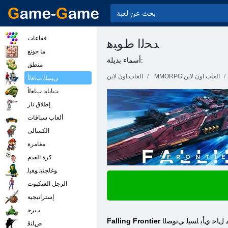
فقاعات
ﺪﺤﻟﺍ ﻁﻮﺒﻫ
ما جونغ
أسماء بديلة:
منطق
MMORPG العاب اون لاين
العاب اون لاين
ﻦﻴﻨﺒﻠﻟ ﺏﺎﻌﻟﺃ
ﺕﺎﺑﺎﺑﺩ ﺏﺎﻌﻟﺃ
إطلاق نار
ألعاب سباقات
الكسالى
مغامرة
كرة القدم
ﻮﻏﺎﺠﻨﻴﻧ ﻮﻐﻴﻟ
الرجل العنكبوت
إستراتيجية
ﺏﺮﺣ
 ﻝﺎﺣ ﻱﺄﺑ ﺎﺴﻴﻟ ﻲﺗﻮﺼﻟﺍ
Falling Frontier
ﺹﺎﻨﻗ