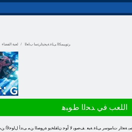
ﺮﺗﻮﻴﺒﻤﻜﻟﺍ ﻰﻠﻋ ﺔﻴﺠﻴﺗﺍﺮﺘﺳﺍ ﺏﺎﻌﻟﺍ
لعبة الفضاء
اللعب في ﺪﺤﻟﺍ ﻁﻮﺒﻫ
 ﺐﻌﺼﻳ ﺔﻌﺋﺍﺭ ﺕﺎﻣﻮﺳﺭ ﻰﻠﻋ ﺔﺒﻌ .ﻒﺻﻮﻳ ﻻ ﺍًﻮﺟ ﻥﺎﻘﻠﺨﻳﻭ ﺓﺭﻮﺼﻟﺍ ﻦﻣ ﻰﻧﺩﺃ ﻝﺍﻮﺣﻷ ﺍ ﻦﻣ