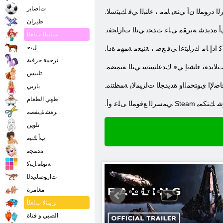
ﺕﺎﺿﺎﻳﺭ
ﻟﺍ ﺩﺭﻮﻤﻟﺍ ﻥﺃ ﻲﻨﻌﻳ ﺎﻤﻣ ، ءﺎﻨﺒﻟﺍ ﻲﻓ ﻚﻴﺘﺳﻼ
طيران
ﻥﺃ ﺓﺪﻳﺪﺷ ﺔﺑﺮﻘﻣ ﻰﻠﻋ ﺙﺪﺤﺗ ﻲﺘﻟﺍ ﺕﺍﺭﺎﺠﻔﻧ
ﺕﺎﻨﺒﻠﻟ ﺏﺎﻌﻟﺃ
ﻞﻴﺧ
ﺎﻛ ﺍﺫﺇ ﺎﻣ ﻙﺭﺎﺒﺘﻋﺍ ﻲﻓ ﻊﺿ ، ﺔﻨﻴﻌﻣ ﺔﻤﻬﻣ ﺓﺩﺎ
ترجمة حرفية
ﺩ ﺕﻼ ﻳﺪﻌﺗ ءﺎﺸﻧﺇ ﻲﻓ ﻙﺪﻋﺎﺴﺘﺳ ﻲﺘﻟﺍ ﺔﻨﻤﻀﻤ
تلبيس
ﺿﻹ ﺍ ﻯﻮﺘﺤﻤﻟﺍﻭ ﺓﺪﻳﺪﺠﻟﺍ ﺕﺍﺰﻴﻤﻟﺎﺑ ﺔﻤﻈﺘﻨﻣ
باربي
طهي الطعام
ﺒﻌﻠﻟﺍ ءﺍﺮﺷ ﻚﻨﻜﻤﻳ
ﺮﻌﺷ ﻒﻔﺼﻣ
تلوين
ﺏﺃ ﻚﻴﻣ
ﺓﺪﻤﺠﻣ
ﺔﻧﻮﻠﻣ ﻞﺘﻛ
ﺕﺍﺭﻮﺻﺎﻨﻳﺪﻟﺍ
مغامرة
ﻦﻴﻨﺛﻻ ﺏﺎﻌﻟﺃ
الصبي و فتاة