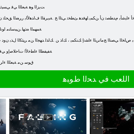
.ﺖﻳﺰﻟﺍ ﻮﻫ ﺔﺒﻌﻠﻟﺍ ﻲﻓ ﻲﺴﻴﺋﺮ
 ءﺎﻴﺷﺄﺑ ﻡﺪﻄﺼﺗ ﻥﺃ ﻦﻜﻤﻳ ﺎﻬﻓﺪﻫ ﺊﻄﺨﺗ ﻲﺘﻟﺍ ﺦ .ﺔﺒﻳﺮﻘﻟﺍ ﻑﺍﺪﻫﻷ ﺎﺑ ﺭﺮﻀﻟﺍ ﻖﺤﻠﺗ 
.ﺔﻤﻬﻤﻟﺍ ﻩﺬﻬﻟ ﻦﻴﺒﺳﺎﻨﻣ ﺍﻮﻧ
ﺑ ﺹﺎﺨﻟﺍ ﻲﺼﻨﻟﺍ ﺞﻣﺎﻧﺮﺒﻟﺍ ءﺎﺸﻧﺇ ﻚﻨﻜﻤﻳ ، ﻚﻟﺫ ﻦ .ﻚﻟﺬﻟ ﺪﻬﺠﻟﺍ ﻦﻣ ﺮﻴﺜﻜﻟﺍ ﻝﺬﺑ ﻥﻭ
.ﺔﻔﻴﻔﻄﻟﺍ ءﺎﻄﺧﻷ ﺍ ﺕﺎﺣﻼ ﺻﺇﻭ ﻲﻓﺎ
.ﻲﻤﺳﺮﻟﺍ ﻊﻗﻮﻤﻟﺍ ﻰﻠﻋ ﻭﺃ Steam ﻕﻮﺳ ﻦﻣ ﺔ
اللعب في ﺪﺤﻟﺍ ﻁﻮﺒﻫ