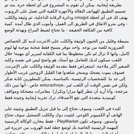
بطريقة إيجابية. يمكن أن تقوم به المشروع في أي لحظة حرة. منذ تم
تصميم التطبيق للهواتف النقالة والأجهزة الكفية التي تعمل على الروبوت
ودائرة الرقابة الداخلية، ثم وثيقة والكلب cmogut يهتف لك في أي لحظة
- وفي مترو الانفاق في الطريق الى العمل، وأنبوب الذي طال أمده. كمية
كافية من الفكاهة الخفيفة - ما تحتاج لضبط المزاج وتهدئة الوضع.
بسيطة وقليل من الجنون الوثيقة والكلب على الانترنت لديه كل الخصائص
الضرورية للعبة من نوعه. واحد موفر يسمح فقط شحنة موجبة لها ليوم
كامل، وانها لا تزال لم تكن محظوظا بما فيه الكفاية لتمرير أي مهمة! خلال
اللعب سيكون لديك للتعامل مع أستاذ، هو واضح ليس في نفسه وكلبه
الصغير أكثر ملاءمة. استعراض فقط مقدمة الوثيقة والكلب على الإنترنت،
فسوف يموت يضحك ويسخر شاهدوا هذا القليل الزوجين غريب الأطوار
إلى حد ما. للشخصيات الرئيسية، بالمناسبة، يمكن للمطورين كتابة شكر
خاص - أنها تبين ذلك anturazhnye، ولكن في نفس الوقت أن اللعب غير
مزعجة، وأنا أريد أن ننظر إليها مرارا وتكرارا. مغامرات مضحكة ومواقف
كوميدية متعددة التي تقع الأصدقاء، ترك تجربة إيجابية وجيدة فقط.
للبدء في اللعب، وسوف تحتاج إلى ما قبل تنزيل التطبيق وتثبيته على
الهاتف أو الكمبيوتر اللوحي. لتثبيت دوك والكلب التسجيل سوف تحتاج
فقط مخازن الوكالة الرسمية - PlayMarket وأبستور. وسوف تكون
المهمة الرئيسية الخاصة بك لوضع خطة لعبة الهروب من جزيرة غير
مأهولة الطبيب. طوال المباراة، لديك لزيارة الكثير من مواقع مختلفة: