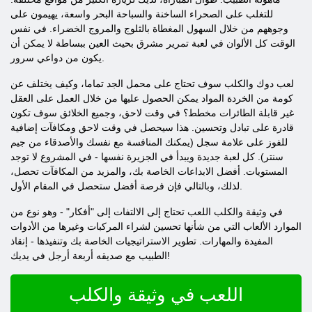
للتغلب على الصحراء الساخنة والسباحة البحر واسعة، يهيمون على
وجوههم من خلال السهول المغطاة بالثلوج والمروج الخضراء. في نفس
الوقت كل الألوان في لعبة تمرير مشرق بحيث العين ببساطة لا يمكن أن
يكون من دواعي سرور.
لعب دوك والكلب سوف تحتاج على محمل الجد تماما، وكيف يختلف عن
كومة من الخردة المواد يمكن الحصول عليها من خلال العمل على العقل
غير قابلة الطائرات مخطط؟ في وقت لاحق، وجميع الخلائق سوف تكون
قادرة على تبادل وتحسين. هذا سيحصل في وقت لاحق ومكافآت إضافية
للفوز على علامة سجل (يمكنك المنافسة مع نفسك والأصدقاء من جيم
سنتر). كل لعبة جديدة ويبدأ في الجزيرة نفسها - في المشروع لا توجد
المستويات. أفضل الابداعات الخاصة بك، والمزيد من المكافآت تحصل،
لذلك، وبالتالي فإن فرصة أفضل ستحصل في المقام الأول.
في وثيقة والكلب اللعب تحتاج إلى الالتفات إلى "أفكار" - وهو نوع من
الموارد الألعاب التي من شأنها تحسين لشراء المركبات وغيرها من الأدوات
المفيدة والمهارات. تطوير الاستراتيجيات الخاصة بك وتنفيذها - إنقاذ
الطبيب مع صديقه أربعة أرجل في يديك!
اللعب في وثيقة والكلب