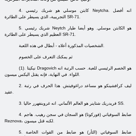
4. كابتن موسلي هو شريك رئيسي Neytcha. انه أفضل
التجريبية، الذي يسيطر على الطائرة SR-71.
5. شريك رئيسي Neytch هو الكابتن موسلي. وهو أيضا طيار
العظيم الذي يسيطر على الطائرة SR-71.
الشخصيات المذكورة أعلاه - أبطال في هذه اللعبة.
ثم يمكنك التعرف على الخصوم
(1). نيكيتا Dragovich هو الخصم الرئيسي للعبة. حسب الرتبة انه
اللواء. في النهاية، فإنه يقتل اليكس ميسون.
2. ليف كرافشينكو هو مساعد دراغوفيتش. هذا الحرف في رتبة
عقيد.
3. فريدريك شتاينر هو العالم الألماني. انه غروبنفهرر حاليا SS.
4. ضابط السوفياتي (فوركوتا) هو السجان في سجن رهيب. هاجم
Reznova، لكنه قتل ميسون.
5. ضابط السوفياتي (الثأر) هو ضابط من القوات الخاصة