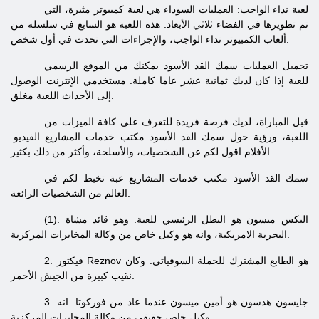
لعبة
نداء الواجب: العمليات السوداء هي لعبة كمبيوتر مثيرة، التي
تم تطويرها في الفضاء ثلاثي الأبعاد. هذه اللعبة هو السابع في سلسلة من
ألعاب الكمبيوتر نداء الواجب، والإجراءات التي تحدث في أول شخص.
تحميل العمليات سمك القد الأسود يمكنك من الموقع الرسمي
للعبة إذا كان لديك ثمانية عشر عاما كاملة. مستخدمي الإنترنت الوصول
إلى الأحداث اللعبة مغلق.
قبل المباراة، لديك فرصة فريدة للتعرف على كافة الميزات من
اللعبة، ورؤية حول سمك القد الأسود مكتب خدمات المشاريع الفيديو.
الأفلام اقول لكم عن الشخصيات، والأسلحة، وأكثر من ذلك بكثير.
سمك القد الأسود مكتب خدمات المشاريع عبة تخبط لكم في
العالم من الشخصيات الرائعة:
(1). اليكس ميسون هو البطل الرئيسي للعبة. وهو قائد مشاة
البحرية الامريكية، وانه هو وكيل خاص من وكالة المخابرات المركزية.
2. فيكتور Reznov هو الطابع المشترك للحملة السوفياتي. وكان
نقيب كبيرة من الجيش الأحمر.
3. جايسون هدسون هو أمين ميسون عندما عاد من فوركوتا. انه
وكيل خاص حقيقي من وكالة المخابرات المركزية.