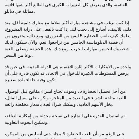
القائمة، والذي يعرض كل التغييرات الكبرى في الطابع أكثر شبها قائمة
مماثلة في ديابلو.
إذا كنت ترغب في مشاهدة مباراة أكثر سلاما مع معارك دامية أقل، بعد
ذلك، للأسف، أسارع إلى يخيب لك. إذا كنت بالفعل على دراية المشروع،
يعلمك كيف تلعب الحضارة 5 ليس من الضروري، ومع ذلك، يحذرون من
أن قضية الدبلوماسية الخامس من تراجعوا. نعم، والآن سيكون لديك
شخصيتك لتحسين مهارات الحرب. ومع ذلك، هذه الحقيقة ويعطي اللعبة
نوعا من السحر.
واحدة من الابتكارات الأكثر إثارة للاهتمام هي الدولة المدينة. في حين قد
يرفض المستوطنات الكبيرة للدخول في الاتحاد، قد تكون قادرة على أن
تكون وفية حلفاء بلدة صغيرة.
من أجل تحميل الحضارة 5، وسوف تحتاج لشراء مفاتيح قبل الوصول.
اللعبة متاحة للشراء في العديد من المتاجر، ولكن، على سبيل المثال،
بخار الأسهم العادية، ويمكنك شراء لعبة بأسعار مخفضة رائعة.
تم استبدال القدرة على التجارة في نسخة محدثة من إمكانية التعاقد،
وتمكين البحوث التعاونية.
على الرغم من أن تلعب الحضارة 5 مجانا حتى أنه ليس من الممكن،