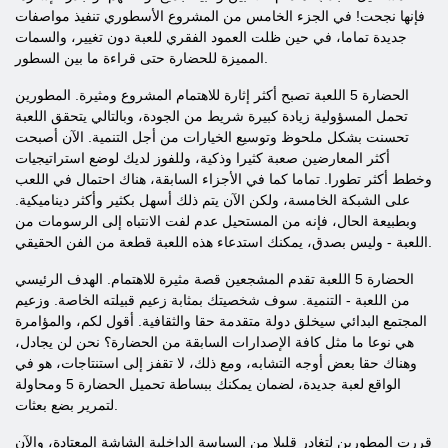
فإنها نجحت! في الجزء الخامس من المشروع الأسطوري تنفيذ مواصفات
جديدة تماما، في حين ظلت العمود الفقري للعبة دون تغيير، والسمات
المميزة للحضارة حتى قراءة ما بين السطور.
الحضارة 5 اللعبة تصبح أكثر إثارة للاهتمام المشروع ومثيرة. المطورين
تحمل المسؤولية زيادة كبيرة شريط من الجودة، وبالتالي يتحقق اللعبة
تحسنت بشكل ملحوظ وتوسيع الخيارات من أجل التنمية. الآن أصبحت
أكثر المعارضين صعبة كثيرا وذكية، وللفوز لديك لوضع استراتيجيات
وخطط أكثر تطورا. تماما كما في الأجزاء السابقة، هناك احتمال في اللعب
على الشبكة الخامسة، ولكن الآن يتم ذلك أسهل بكثير وأكثر ديناميكية.
وبطبيعة الحال، فإنه من المستحيل عدم لفت الانتباه إلى الرسومات من
اللعبة - وليس بصدق، يمكنك استدعاء هذه اللعبة قطعة من الفن الحقيقي.
الحضارة 5 اللعبة تقدم المشجعين قصة مثيرة للاهتمام. الهدف الرئيسي
من اللعبة - التنمية. سوف شخصيتك بمثابة زعيم قبيلته الخاصة. وزعيم
المجتمع البدائي سيخلق دولة متقدمة حقا والثقافية. أقول لكم، والمؤامرة
هي نوعا ما مثل كافة الإصدارات السابقة من الحضارة؟ نحن لن يجادل،
وهناك حقا بعض أوجه التشابه، ومع ذلك، لا تقفز إلى استنتاجات، هو في
الواقع لعبة جديدة، لضمان يمكنك ببساطة تحميل الحضارة 5 ومحاولة
لتمرير بضع بعثات.
قررت المطورين لتغادر قليلا من السياسة الداخلية الشاشة المعتادة، والآن