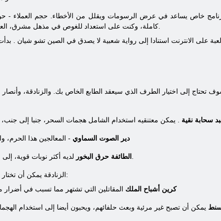
التسجيل عبر الإنترنت Chibiki كاملة، وكنت على استعداد للغوص في مذهل مشرق، العالم الكرتون.
Chibik لعبة على الانترنت استنادا إلى رواية شعبية لا يصدق في الصين
تشو شيان
د سحابة نقية
. يمكن معتنقيه استخدام الشامل هجمات السحر، جنبا إلى جنب، و
دير الصوت السماوي
- المعالجين هذا الحرم، و
لديه أكثر نوبات قوية، إلى جانب مقاومة السموم بنجاح.
الطائفة حرق البخور
الزنادقة يمكن أن تختار لنفسك واحدة من المدارس التالية:
كرين أشباح الملك
المقاتلين التي تشتهر مما تسبب في أضرار م
لسنط
يمكن أن تصبح غير مرئية وبعث حلفائهم، ويحبون أيضا إلى استخدام الهجما