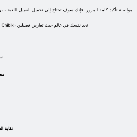
. بدأت تلعب لعبة على الانترنت Chibiki، تجد نفسك في عالم حيث تعارض فصيلين
i
سوف تحتاج إلى اختيار الطرف الذي سيعقد الطابع الخاص بك. والزنادقة، وأنصار المذهب الحقيقي لديه ثلاث مدارس السحر.
معب
نقابة ا