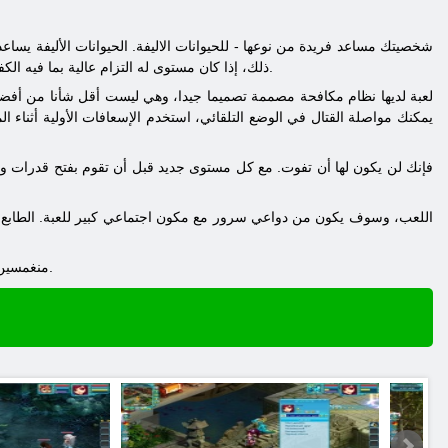
ذلك، إذا كان مستوى له التزام عالية بما فيه الكفاية. يمكنك الحصول على الحيوانات الأليفة في معركة أو بعد الانتهاء بنجاح جميع المهام للمبتدئين للحصول على مكافأة عنه.
لعبة لديها نظام مكافحة مصممة تصميما جيدا، وهي ليست أقل شأنا من أفضل
منغمسين في هذه اللعبة، لتحصل على العالم، تذكرنا الرسوم أنيمي ولن تكون قادرة قريبا على نفسه بعيدا المسيل للدموع.