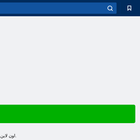
Chibiki اون لاين - لعبة متعددة اللاعبين مجانية في هذا النوع من الخيال، والتي اكتسبت التالية ضخمة في جميع أنحاء العالم.