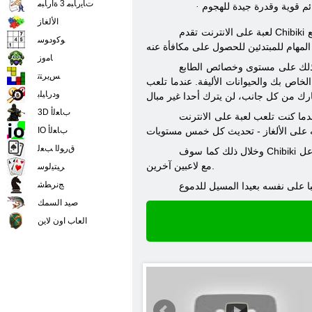
ﺕﺎﻳﺭﺎﺒﻣ 3 ﺓﺍﺭﺎﺒﻣ
·
الألغاز
لعبة على الانترنت تقدم Chibiki شخصيتك مساعد فريدة من نوعها - للحيوانات الاليفة. الحيوانات الأليفة يساعد سيده في المعركة، وحيازة قدرات خاصة. قد يرغب أيضا لتنفيذ أي مضيف، ومع
ﻮﻛﻭﺩﻮﺳ
ﺎﻣﻭﺯ
وكذلك على مستوى وخصائص الطابع
ﺲﻳﺮﺘﺗ
الخاص بك والحيوانات الأليفة. عندما تلعب Chibiki، يمكنك مواصلة القتال في الوضع التلقائي، استخدم الإسعافات الأولية أثناء المعركة لاستعادة صلاحياته. معارك ضخمة لاعبين ضد لاعبين - من مائة
ﻭﺩﺭﺎﻴﻠﺑ
3D ﺏﺎﻌﻟﺃ
تلعب لعبة على الانترنت Chibiki، فإنك لن يكون لها أن تفوت. مع كل مستوى جديد قبل أن تقوم بفتح قدرات وإمكانيات جديدة. المهام - المهام الخاصة أثناء تنفيذ والتي سيكون لها
IO ﺏﺎﻌﻟﺃ
ﻕﺭﻮﻟﺍ ﺐﻌﻟ
وخلال ذلك كما سوف Chibiki اللعب، وسوف يكون من دواعي سرور مع مكون اجتماعي كبير للعبة. الطابع الخاص بك يمكن العثور على زميله في اللعبة، وتعيين كافة المتغيرات من التفاعل
مع لاعبين آخرين.
ﺮﻴﺘﻴﻟﻮﺳ
ﺞﻧﺮﻄﺷ
صيد السمك
العاب اون لاين