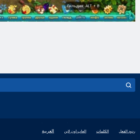
English
العربية
ردود الفعل
الكلمات
العاب اون لاين