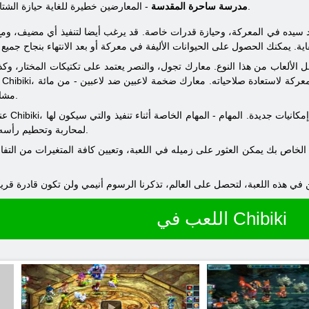
- المعارضين خطيرة للغاية حيازة الشتائم قوية وقدرة جيدة للهجوم.
مدرسة ساحرة المقدسة
 الألعاب من هذا النوع. معارك تجول، والنصر يعتمد على تكتيكات المختار، 
مشارك من كل جانب، لن يترك أحدا غير مبال.
عندما كنت 
لمحاربة وتحطيم رأسه على الألغاز - تحديث كل خمس مستويات.
اللعب في Chibiki