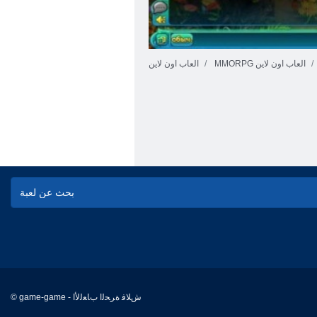
MMORPG العاب اون لاين
العاب اون لاين
© game-game - ﺵﻼ ﻓ ﺓﺮﺤﻟﺍ ﺏﺎﻌﻟﻷ ﺍ