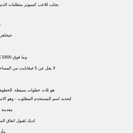
لعبة على الانترنت Chibiki يجلب للاعب كمبيوتر متطلبات الدنيا التالية:
اتصال إنترنت عالي 
المعالج: إنتل  3
بطاقة الفيديو: غيفورسي FX 5800 وما فوق
لا يقل عن 5 غيغابايت من المساحة الحرة على القرص الثابت
تاريخ في لعبة Chibiki هو ثلاث خطوات بسيطة. ا
لتحديد اسم المستخدم المطلوب - وهو الا
مقدمة من
لديك لقبول اتفاق الم
وأدخل الأرقام التي في الصورة.