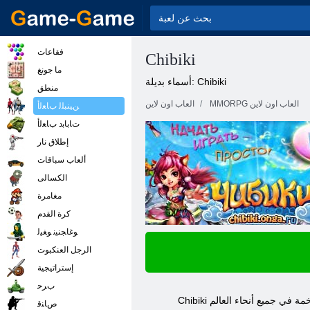
فقاعات
Chibiki
ما جونغ
أسماء بديلة: Chibiki
منطق
MMORPG العاب اون لاين
العاب اون لاين
ﻦﻴﻨﺒﻠﻟ ﺏﺎﻌﻟﺃ
ﺕﺎﺑﺎﺑﺩ ﺏﺎﻌﻟﺃ
إطلاق نار
ألعاب سباقات
الكسالى
مغامرة
كرة القدم
ﻮﻏﺎﺠﻨﻴﻧ ﻮﻐﻴﻟ
الرجل العنكبوت
إستراتيجية
ﺏﺮﺣ
ﺹﺎﻨﻗ