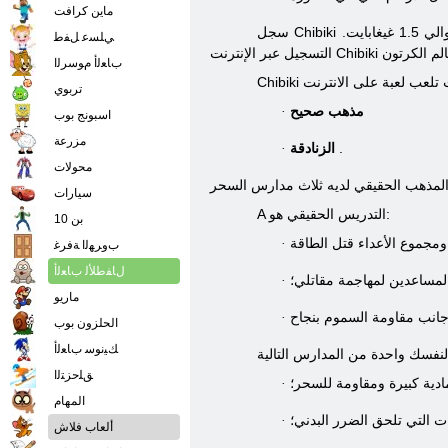
ماين كرافت
سجل Chibiki مواصلة تأكيد كلمة المرور. فإنك سوف تحتاج إلى تحميل العميل اللعبة - برنامج خاص يساعد في عرض الرسومات ويقلل من الأخطاء. حجم العملاء - حوالي 1.5 غيغابايت.
ﻲﻠﺴﻋ ﻞﻔﻃ
ﺏﺎﻌﻟﺃ ﻡﻮﺳﺮﻟﺍ
تربوي
مذهب صحيح
·
اسبونج بوب
مزرعة
.
الزنادقة
·
محولات
سيارات
A التدريس الحقيقي هو:
بن 10
مجموع الأعداء قتل الطاقة
·
ﺏﻭﺮﻬﻟﺍ ﺔﻓﺮﻏ
ﻝﺎﻔﻃﻸ ﻟ ﺏﺎﻌﻟﺃ
المساعدين لمهاجمة مقاتلي؛
·
ماريو
·
الحلزون بوب
ﻚﻴﻧﻮﺳ ﺏﺎﻌﻟﺃ
ﻖﻠﺣﺰﺘﻟﺍ
ادية كبيرة ومقاومة للسحر؛
·
المهام
ت التي تلحق الضرر البدني؛
·
ألعاب فلاش