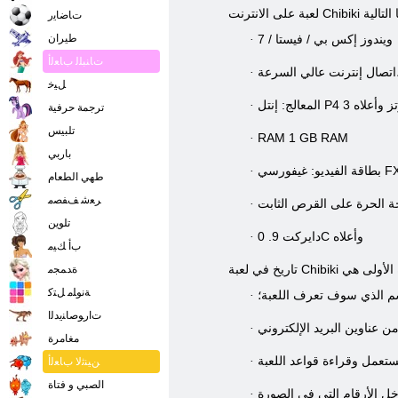
ﺕﺎﺿﺎﻳﺭ
ويندوز إكس بي / فيستا / 7
طيران
·
ﺕﺎﻨﺒﻠﻟ ﺏﺎﻌﻟﺃ
السرعة،
·
ﻞﻴﺧ
P4 جيجاهرتز وأعلاه
·
ترجمة حرفية
تلبيس
RAM 1 GB RAM
·
باربي
·
طهي الطعام
ﺮﻌﺷ ﻒﻔﺼﻣ
·
تلوين
دايركت 9. 0C وأعلاه
·
ﺏﺃ ﻚﻴﻣ
لخطوة الأولى هي
ﺓﺪﻤﺠﻣ
ﺔﻧﻮﻠﻣ ﻞﺘﻛ
سم الذي سوف تعرف اللعبة؛
·
ﺕﺍﺭﻮﺻﺎﻨﻳﺪﻟﺍ
 عناوين البريد الإلكتروني
·
مغامرة
ستعمل وقراءة قواعد اللعبة
·
ﻦﻴﻨﺛﻻ ﺏﺎﻌﻟﺃ
الصبي و فتاة
·