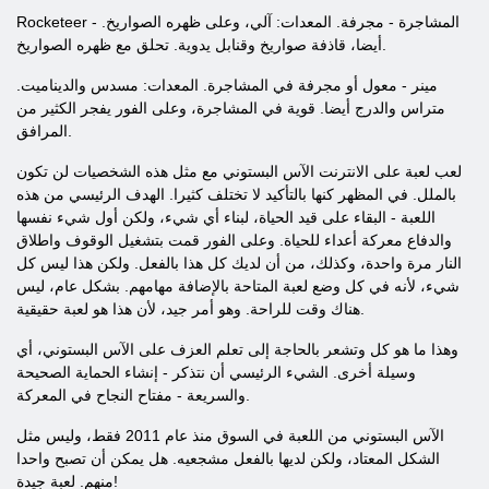
Rocketeer - المشاجرة - مجرفة. المعدات: آلي، وعلى ظهره الصواريخ.
أيضا، قاذفة صواريخ وقنابل يدوية. تحلق مع ظهره الصواريخ.
مينر - معول أو مجرفة في المشاجرة. المعدات: مسدس والديناميت.
متراس والدرج أيضا. قوية في المشاجرة، وعلى الفور يفجر الكثير من
المرافق.
لعب لعبة على الانترنت الآس البستوني مع مثل هذه الشخصيات لن تكون
بالملل. في المظهر كنها بالتأكيد لا تختلف كثيرا. الهدف الرئيسي من هذه
اللعبة - البقاء على قيد الحياة، لبناء أي شيء، ولكن أول شيء نفسها
والدفاع معركة أعداء للحياة. وعلى الفور قمت بتشغيل الوقوف واطلاق
النار مرة واحدة، وكذلك، من أن لديك كل هذا بالفعل. ولكن هذا ليس كل
شيء، لأنه في كل وضع لعبة المتاحة بالإضافة مهامهم. بشكل عام، ليس
هناك وقت للراحة. وهو أمر جيد، لأن هذا هو لعبة حقيقية.
وهذا ما هو كل وتشعر بالحاجة إلى تعلم العزف على الآس البستوني، أي
وسيلة أخرى. الشيء الرئيسي أن نتذكر - إنشاء الحماية الصحيحة
والسريعة - مفتاح النجاح في المعركة.
الآس البستوني من اللعبة في السوق منذ عام 2011 فقط، وليس مثل
الشكل المعتاد، ولكن لديها بالفعل مشجعيه. هل يمكن أن تصبح واحدا
منهم. لعبة جيدة!