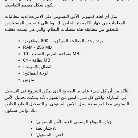
يكون شكل مصمم التفاصيل.
مثل أي لعبة كمبيوتر، الآس البستوني على الانترنت لديه مطالبات
المعلمات من جهاز الكمبيوتر الخاص بك. وبالتالي فإنه من المستحسن
للتحقق من مطابقة هذه متطلبات النظام، والتي هي ليست معقدة:
تردد وحدة المعالجة المركزية - 800 ميغاهرتز؛
RAM - 256 MB
مساحة القرص الصلب - 10 MB؛
بطاقة - 64 MB
اتصال بالإنترنت؛
لوحة المفاتيح؛
ماوس.
التأكد من أن كل شيء على ما الصحيح الذي يمكن الشروع في التسجيل
في المباراة. ولكن كل شيء ليس من السهل، لأنه يمكنك تحميل الآس
البستوني مجانا بواسطة سيل. الآس البستوني أو التسجيل الطابع الخاص
بك، والتي ستكون:
زيارة الموقع الرسمي للعبة الآس البستوني؛
لاختيار لعبة،
اختر - التسجيل؛