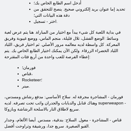
أدخل اسم الطابع الخاص بك؛
تحديد إما عنوان بريد إلكتروني صحيح. ينصح للتحقق من
دقة هذه البيانات التي؛
اختر - تسجيل.
في بداية اللعبة كل شيء يبدأ مع اختيار من المباراة. هنا يتم عرض لعبة
وسائط: الوضع الفشل، تلال قليلة، منجم الماس، ووضع غيبوبة وفريق
المعركة. كل واسطة لديه معالمه مرور الأصلي. ثم اختيار فريق، اللباد
اللباد الخضراء الزرقاء. ولكن الآن يمكنك اختيار الطابع الخاص بك. يتم
إعطاء الفرصة للعب واحدة من أربع فئات المقترحة:
فورمان؛
قناص،
Rocketeer؛
مينر.
فورمان - المشاجرة مجرفة له. سلاح الأساسي: مدفع رشاش ومسدس،
وهناك قنابل والدبابات والجدران واثب تحت تصرفه. لديه superweapon -
سريع لاطلاق النار بالاسلحة الرشاشة وبازوكا.
قناص - المشاجرة - معول. السلاح: بندقية، مسدس. أيضا الألغام، وجدار
القبو الصغيرة. سريع جدا، ورشيقة وتراوحت أفضل.