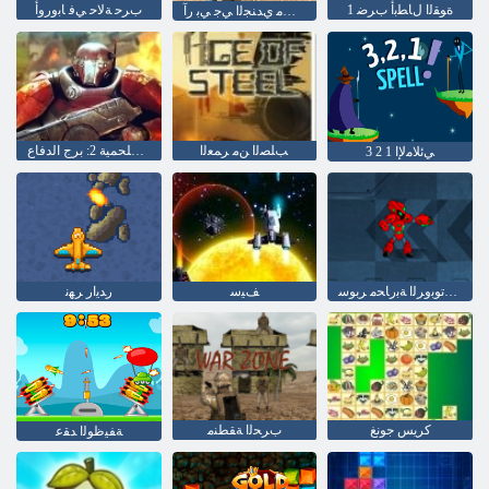
1 ﺓﻮﻘﻟﺍ ﻝﺎﻄﺑﺃ ﺏﺮﺿ
ﺏﺮﺣ ﺔﻟﺎﺣ ﻲﻓ ﺎﺑﻭﺭﻭﺃ
ﺭﺎﻨﻟﺍ ﻖﻠﻄﻣ ﻱﺪﻨﺠﻟﺍ ﻲﺟ ﻲﺑ ﺭﺁ
ﺐﻠﺼﻟﺍ ﻦﻣ ﺮﻤﻌﻟﺍ
الحرب الملحمية 2: برج الدفاع
ﻲﺋﻼ ﻣﻹ ﺍ 1 2 3
ﻉﺎﻓﺪﻟﺍ ﺕﺎﺗﻮﺑﻭﺮﻟﺍ ﺔﺑﺭﺎﺤﻣ ﺮﺑﻮﺳ
ﻒﻴﺳ
ﺭﺪﻳﺍﺭ ﺮﻬﻧ
كريس جونغ
ﺏﺮﺤﻟﺍ ﺔﻘﻄﻨﻣ
ﺔﻔﻴﻇﻮﻟﺍ ﺪﻘﻋ