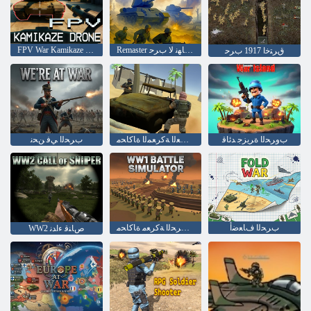
Remaster ﺎﻬﻟ ﺔﻳﺎﻬﻧ ﻻ ﺏﺮﺣ
FPV War Kamikaze Drone
ﻕﺮﺘﺧﺍ 1917 ﺏﺮﺣ
ﺏﻭﺮﺤﻟﺍ ﺓﺮﻳﺰﺟ ﺪﺋﺎﻗ
ﺔﻳﺮﻜﺴﻌﻟﺍ ﺔﻛﺮﻌﻤﻟﺍ ﺓﺎﻛﺎﺤﻣ
ﺏﺮﺤﻟﺍ ﻲﻓ ﻦﺤﻧ
ﺏﺮﺤﻟﺍ ﻑﺎﻌﺿﺃ
ﻰﻟﻭﻷ ﺍ ﺔﻴﻤﻟﺎﻌﻟﺍ ﺏﺮﺤﻟﺍ ﺔﻛﺮﻌﻣ ﺓﺎﻛﺎﺤﻣ
WW2 ﺹﺎﻨﻗ ءﺍﺪﻧ