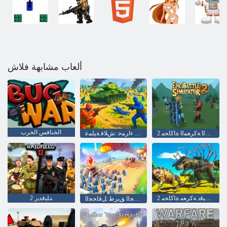
ألعاب مشابهة فلاش
الخنافس الحرب
2 ﺔﻴﻤﺤﻠﻤﻟﺍ ﺔﻛﺮﻌﻤﻟﺍ ﺓﺎﻛﺎﺤﻣ
ءﺎﻗﺭﺯ ﺏﺮﺣ - ءﺍﺮﻤﺣ :ﺵﻼ ﻓ ﺔﻴﻠﻤﻋ
2 ﺎًﻣﺎﻤﺗ ﺔﻘﻴﻗﺩ ﺔﻛﺮﻌﻣ ﺓﺎﻛﺎﺤﻣ
2 ﺪﻠﻴﻓﺪﻳﺭ
ﺏﺮﺤﻟﺍ ﻖﻳﺮﻃ :ﻞﻓﺎﺤﺠﻟﺍ