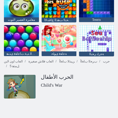
Tentrix
مغامرة العصير التوت
ﺰﻨﻜﻟﺍ ﻦﻋ ﺚﺤﺒﻟﺍ ﺐﻫﺬﻟﺍ ﻉﺎﻓﺪﻧﻻ ﺍ
ﺔﻋﺎﻘﻓ ﻯﻮﻠﺣ
ﺔﻌﺒﻄﻟﺍ ﺩﻼ ﻴﻤﻟﺍ ﺪﻴﻋ ﺕﺎﻋﺎﻘﻓ ﻯﺪﻨﻫ
ﺔﺟﺭﺎﺑ ﺮﺤﺒﻟﺍ
حرب
ﺏﺮﺤﻟﺍ ﺏﺎﻌﻟﺃ
ﻦﻴﻨﺛﻻ ﺏﺎﻌﻟﺃ
العاب فلاش صغيرة
العاب اون لاين
5 ﻞﻤﺘﻫ
الحرب الأطفال
Child's War