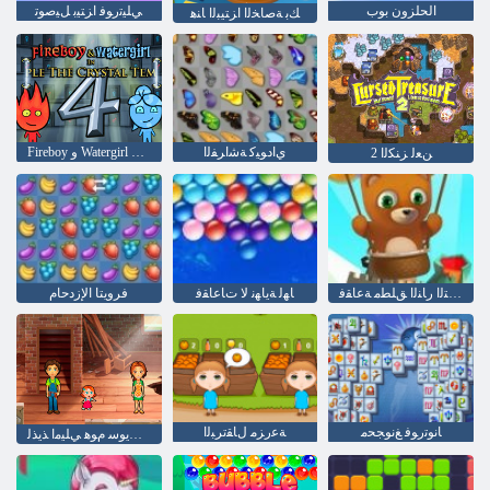
الحلزون بوب
ﻲﻠﻴﺗﺭﻮﻓ ﺍﺰﺘﻴﺑ ﻞﻴﺻﻮﺗ
ﻚﺑ ﺔﺻﺎﺨﻟﺍ ﺍﺰﺘﻴﺒﻟﺍ ﺎﻨﻫ
ﻱﺍﺩﻮﻴﻛ ﺔﺷﺍﺮﻔﻟﺍ
Fireboy ﻭ Watergirl 4: Crystal Temple
2 ﻦﻌﻟ ﺰﻨﻜﻟﺍ
ﺎﻬﻟ ﺔﻳﺎﻬﻧ ﻻ ﻲﺘﻟﺍ ﺭﺎﻨﻟﺍ ﻖﻠﻄﻣ ﺔﻋﺎﻘﻓ
ﺎﻬﻟ ﺔﻳﺎﻬﻧ ﻻ ﺕﺎﻋﺎﻘﻓ
فرويتا الإزدحام
ﺎﻧﻮﺗﺭﻮﻓ ﻎﻧﻮﺠﺤﻣ
ﺔﻋﺭﺰﻣ ﻝﺎﻘﺗﺮﺒﻟﺍ
ﻡﻮﻫ ﺖﻳﻮﺳ ﻡﻮﻫ ﻲﻠﻴﻣﺍ ﺬﻳﺬﻟ