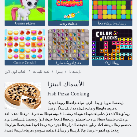
ﺮﺸﻋ ﺪﺣﺃ ﺮﺸﻋ ﺪﺣﺃ
Gemes ﺔﻋﺎﻘﻓ
ﺔﻋﺎﻘﻓ ﺮﺤﺳ
ﺪﻫ ﻱﺍﺩﻮﻴﻛ ﺔﺷﺍﺮﻓ
Cookie Crush 2
ﻥﻮﻠﻟﺍ ﻞﺘﻛ
5 ﻞﻤﺘﻫ
بيتزا
لعبة للبنات
العاب اون لاين
الأسماك البيتزا
Fish Pizza Cooking
.ﻞﻀﻔﻤﻟﺍ ﻡﻮﻴﻟﺍ ﻖﺒﻃ - ﺍﺰﺘﻴﺑ .ﻪﻴﻠﻋ ﻡﺎﻌﻄﻟﺍ ﻲﻬﻃ ﺔﻴﻔﻴﻛ
ﺔﻓﺮﻌﻣ ﺓﺎﻬﻄﻟﺍ ﻦﻣ ﺍﺪﺟ ﻞﻴﻠﻗ ﺩﺪﻋ ،ﻒﺳﻸ ﻟ .ﺍﺰﺘﻴﺒﻟﺍ
ﻦﻣ"ﻖﺤﻟﺍ"ﺩﺍﺪﻋﻹ ﺕﺎﻤﻴﻠﻌﺗ ﺓﻮﻄﺧ ﺓﻮﻄﺧ ﻲﺸﻤﻟﺍ ﻑﻮﺳ ﺔﺒﻌﻠﻟﺍ ﻩﺬﻫ ﻲﻓ ،ﺓﺮﻐﺜﻟﺍ ﻩﺬﻫ ﺪ .ﺍﺬﻫ
ﻲﻓ ﻚﺗﺪﻋﺎﺴﻤﻟ ﺔﺒﻌﻠﻟﺍ ﻲﻓ ﺕﺎﺤﻴﻤﻠﺗﻭ ،ﻦﻴﺠﻌﻟﺍ ﻞﻌﺠﻟ ءﻲﺷ ﻝﻭﺃ .ﺢﻴﺤﺼﻟﺍ ﻞﺴﻠﺴﺘﻟﺍ ﻲﻓ
ﺖﻌﺿﻭ ﻲﺘﻟﺍ ،ﻞﻐﺷ ﻚﻟﺫ ﻲﻠﻳﻭ .ﺔﺤﻴﺤﺼﻟﺍ ﺓﺭﺍﺮﺤﻟﺍ ﺔﺟﺭﺩ ﻲﻓ ﺰﺒﺨﻟ ﻚﻳﺪﻟ ،ﺔﺤﻴﺤﺼﻟﺍ ﺓﺭﺍﺮﺤﻟﺍ
ﺝﻼ ﻌﻟﺍ ﻮﻫ ﺍﺬﻫﻭ - ﺍﺰﺘﻴﺒﻟﺍ ﻱﻷ .ﺍﺰﺘﻴﺒﻟﺍ ﺭﺍﺮﺳﺃ ﻞﻛ ﻢﻠﻌﺘﺗ ﻑﻮﺳﻭ ،ﺓﺰﻫﺎﺟ ﺍﺰﺘﻴﺒﻟﺍ ﺎﻣﺪﻨﻋ