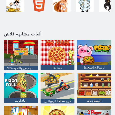
ألعاب مشابهة فلاش
ﺍﺰﺘﻴﺒﻟﺍ ﻊﻧﺎﺻ ﺦﺒﻃ
ﺍﺰﺘﻴﺑ ﺕﺇ
2024 ﺏﻮﺷ ﺍﺰﺘﻴﺑ ﺏﻭﺮﻬﻟﺍ ﺍﺩﻮﻫ
ﺍﺰﺘﻴﺒﻟﺍ ﻊﻧﺎﺻ
ﻝﺎﻓ ﺍﺰﺘﻴﺑ
؟ﻲﺑ ﺔﺻﺎﺨﻟﺍ ﺍﺰﺘﻴﺒﻟﺍ ﻦﻳﺃ