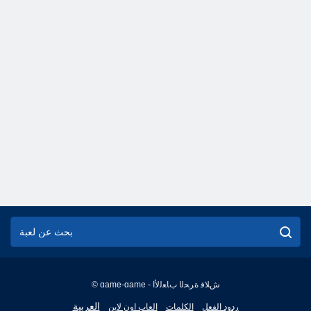
© game-game - ﺵﻼ ﻓ ﺓﺮﺤﻟﺍ ﺏﺎﻌﻟﻷ ﺍ
English
العربية
ردود الفعل
الكلمات
العاب اون لاين