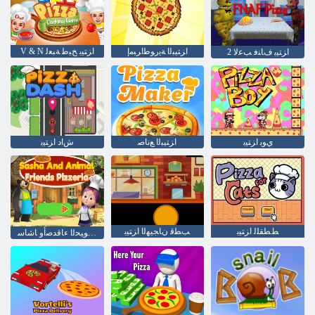
ﺍﺰﺘﻴﺒﻟﺍ ﺔﻳﺭﻮﻃﺍﺮﺒﻣﺇ
V & N ﺍﺰﺘﻴﺑ ﺦﺒﻃ ﺔﺒﻌﻟ
ﺍﺰﺘﻴﺑ ﻑﺎﻨﻓ ﺐﻋﻻ 2
ﻱﻮﺑ ﺍﺰﺘﻴﺑ
ﺍﺰﺘﻴﺒﻟﺍ ﻊﻧﺎﺻ
ﺵﺍﺩ ﺍﺰﺘﻴﺑ
ﻂﻄﻘﻠﻟ ﺍﺰﺘﻴﺑ
ﺐﻄﻗ ﻥﺎﺠﻴﻬﻟﺍ ﺍﺰﺘﻴﺑ
ﺍﺰﺘﻴﺑ ﻥﺍﻮﻴﺤﻟﺍ ءﺎﻗﺪﺻﺃﻭ ﺎﺷﺎﺳ