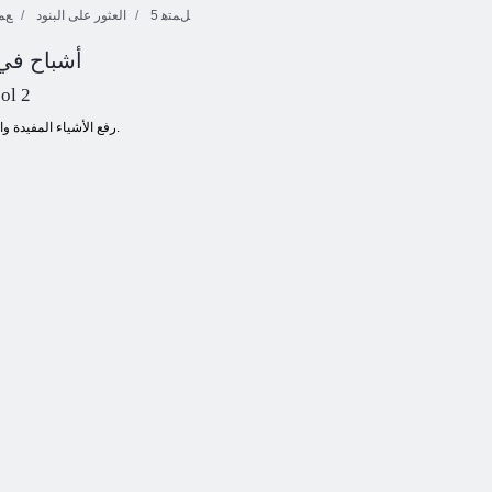
5 ﻞﻤﺘﻫ
العثور على البنود
ﻊﻤ
أشباح في 
ﺰﻨﻜﻟﺍ ﻦﻋ ﺚﺤﺒﻟﺍ
Tentrix
ﺮﻴﺼﻌﻟﺍ ﺵﺍﺩ
ﺐﻫﺬﻟﺍ ﻉﺎﻓﺪﻧﻻ ﺍ
ol 2
رفع الأشياء المفيدة واستخدامها ضد أشباح.