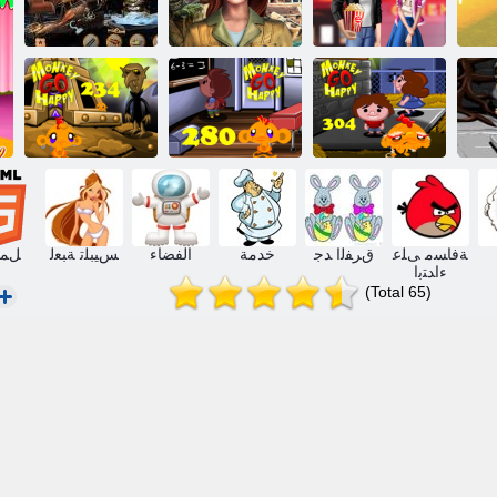
ﺟ
ﺎﻤﻨﻴﺴﻟﺍ ﺐﺤﻟﺍ
ﺰﻨﻜﻟﺍ ﺔﻨﺻﺍﺮﻘﻟﺍ
ﻮﻛ
ﺪﻴﻋ
ﺔﻴﻔﺨﻤﻟﺍ ﺦﻳﺭﺎﺘﻟﺍ
ﺔﻴﻔﺧ ﺕﺎﻨﺋﺎﻛ
ﻟﺍ
304 ﺔﻠﺣﺮﻤﻟﺍ
280 ﺔﻠﺣﺮﻤﻟﺍ
234 ﺓﺪﻴﻌﺳ
ﺍ
ﺪﻴﻌﺳ ﺏﺎﻫﺬﻟﺍ
ﺪﻴﻌﺳ ﺏﺎﻫﺬﻟﺍ
ﺔﻠﺣﺮﻣ ﺐﻫﺬﻳ
ﺩﺮﻗ
ﺩﺮﻗ
ﺩﺮﻘﻟﺍ
ﺔﻓﺎﺴﻣ ﻰﻠﻋ
ﻕﺮﻔﻟﺍ ﺪﺟ
خدمة
الفضاء
ﺲﻴﺒﻠﺗ ﺔﺒﻌﻟ
5 ﻞﻤ
ءﺍﺪﺘﺑﺍ
(Total 65)