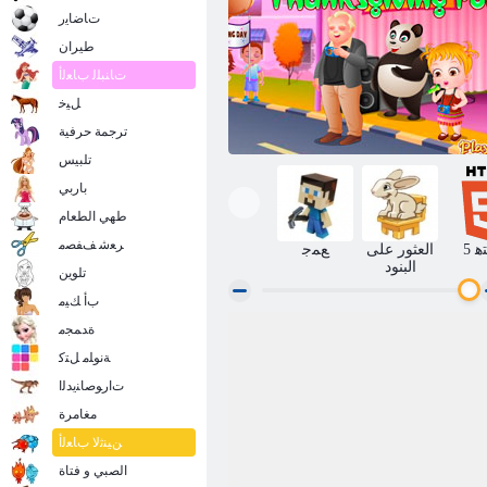
ﺕﺎﺿﺎﻳﺭ
طيران
ﺕﺎﻨﺒﻠﻟ ﺏﺎﻌﻟﺃ
ﻞﻴﺧ
ترجمة حرفية
تلبيس
باربي
طهي الطعام
ﺮﻌﺷ ﻒﻔﺼﻣ
ﺘﻫ
العثور على
ﻊﻤﺟ
البنود
تلوين
ﺏﺃ ﻚﻴﻣ
ﺓﺪﻤﺠﻣ
طفل عسلي. الشكر متعة
ﺔﻧﻮﻠﻣ ﻞﺘﻛ
ﺕﺍﺭﻮﺻﺎﻨﻳﺪﻟﺍ
مغامرة
ﻦﻴﻨﺛﻻ ﺏﺎﻌﻟﺃ
الصبي و فتاة