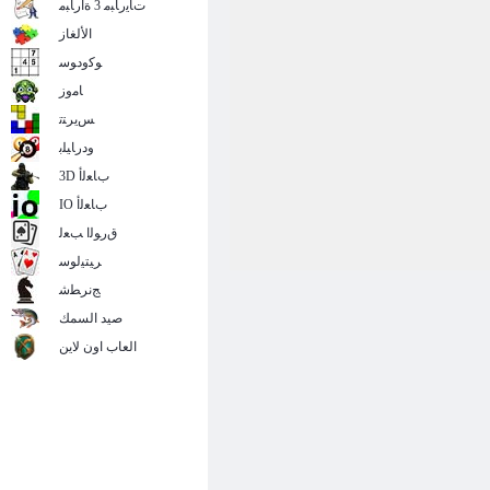
ﺕﺎﻳﺭﺎﺒﻣ 3 ﺓﺍﺭﺎﺒﻣ
الألغاز
ﻮﻛﻭﺩﻮﺳ
ﺎﻣﻭﺯ
ﺲﻳﺮﺘﺗ
ﻭﺩﺭﺎﻴﻠﺑ
3D ﺏﺎﻌﻟﺃ
IO ﺏﺎﻌﻟﺃ
ﻕﺭﻮﻟﺍ ﺐﻌﻟ
ﺮﻴﺘﻴﻟﻮﺳ
ﺞﻧﺮﻄﺷ
صيد السمك
العاب اون لاين