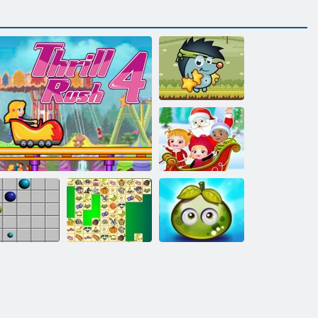
التفاح Sboschik
ﺓﺄﺟﺎﻔﻣ ﺩﻼ ﻴﻤﻟﺍ
ﺪﻴﻋ ﻲﻠﺴﻋ ﻞﻔﻃ
مغامرة العصير
التوت
كريس جونغ
الاثارة 4
خط 98