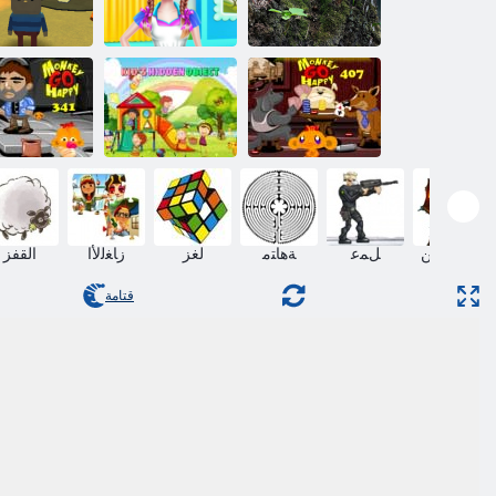
ﻲﻓﻮﺼﻟﺍ
ﺲﻤﺸﻟﺍ ﺏﻭﺮﻏ
ﺖﻴﺒﻟﺍ ﻒﻴﻈﻨﺗ
ﺱﻭﺎﻫ ﺖﺳﻮ
ﺔﺑﺎﻐﻟﺍ
ﺕﺎﻨﺑ ﺔﻳﻮﻧﺎﺛ
ﺲﻴﻛ ﻱﺫ ﺎﻣﺎﻏ
341 ﺔﻠﺣﺮﻤ
ﻝﺎﻔﻃﻻ ﺍ ﺔﻴﻔﺧ
ﺪﻴﻌﺳ ﺏﺎﻫﺬﻟ
407 ﺪﻴﻌﺳ ﺩﺮﻗ
ﻩﻮﺟﻭ
ﺩﺮﻗ
الدفاع عن
ﻞﻤﻋ
ﺔﻫﺎﺘﻣ
لغز
ﺯﺎﻐﻟﻷ ﺍ
القفز
البرج
قتامة