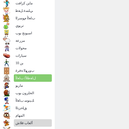
ماين كرافت
ﻲﻠﺴﻋ ﻞﻔﻃ
ﺏﺎﻌﻟﺃ ﻡﻮﺳﺮﻟﺍ
تربوي
اسبونج بوب
مزرعة
محولات
سيارات
بن 10
ﺏﻭﺮﻬﻟﺍ ﺔﻓﺮﻏ
ﻝﺎﻔﻃﻸ ﻟ ﺏﺎﻌﻟﺃ
ماريو
الحلزون بوب
ﻚﻴﻧﻮﺳ ﺏﺎﻌﻟﺃ
ﻖﻠﺣﺰﺘﻟﺍ
المهام
ألعاب فلاش