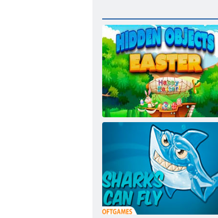
ﺢﺼﻔﻟﺍ ﺪﻴﻋ ﻲﻔﺨﻣ ﻦﺋﺎﻛ