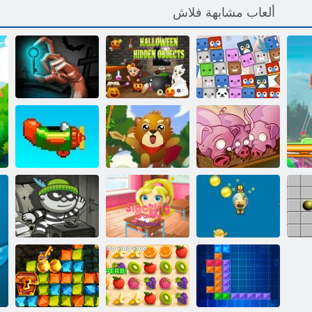
ألعاب مشابهة فلاش
ﺕﺎﻧﺍﻮﻴﺤﻟﺍ
ﻦﻳﻮﻟﺎﻫ ﺔﻴﻔﺨﻣ
ﺽﻮﻤﻐﻟﺍ ﺔﻓﺮﻏ
ﻒﺸﺘﻜﻣ
ءﺎﻴﺷﺃ
ﻦﻣ ﺏﻭﺮﻬﻟﺍ
تشغيل، خنزير،
تشغيل
السنجاب البطل
أكرر مرة أخرى
ﻞﻤﻌﻟﺍ ﺐﻨﺠﺗ
ﺹﻮﻐﻟﺍ ﺐﻠﻜﻟﺍ
ﺔﺒﻌﻟ ﺔﺳﺭﺪﻤﻟﺍ
H5 ﻕﺭﺎﺴﻟﺍ ﺏﻮﺑ