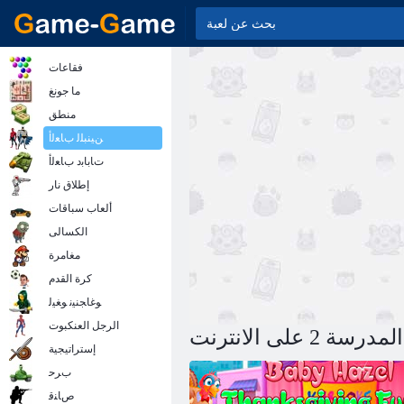
فقاعات
ما جونغ
منطق
ﻦﻴﻨﺒﻠﻟ ﺏﺎﻌﻟﺃ
ﺕﺎﺑﺎﺑﺩ ﺏﺎﻌﻟﺃ
إطلاق نار
ألعاب سباقات
الكسالى
مغامرة
كرة القدم
ﻮﻏﺎﺠﻨﻴﻧ ﻮﻐﻴﻟ
الرجل العنكبوت
2 على الانترنت
إستراتيجية
ﺏﺮﺣ
ﺹﺎﻨﻗ