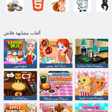
ألعاب مشابهة فلاش
ﺎﻤﻳﺇ ﻊﻣ ﺦﺒﻄﻟﺍ :ﺔﺗﻻ ﻮﻛﻮﺸﻟﺍ ﺔﻜﻌﻛ ﺔﺷﺍﺮﻓ
تركيا كيك بوبس
قطع الموز
ﻥﺍﻮﻴﺤﻟﺍ ﺔﻘﻳﺪﺣ ﺓﺎﻬﻃ
ﻦﻳﻮﻟﺎﻬﻟﺍ ﺍﺰﺘﻴﺑ
ﺔﻳﺭﻮﻜﻟﺍ ﺱﺭﺩ ﺦﺒﻄﻟﺍ