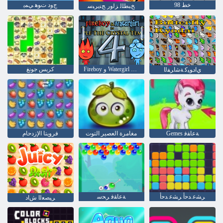
خط 98
ﺝﻭﺩ ﺕﻮﻫ ﻲﻤﻳ
ﺦﺒﻄﻠﻟ ﺰﻟﻭﺭ ﺞﻨﻳﺮﺒﺳ
Fireboy ﻭ Watergirl 4: Crystal Temple
كريس جونغ
ﻱﺍﺩﻮﻴﻛ ﺔﺷﺍﺮﻔﻟﺍ
Gemes ﺔﻋﺎﻘﻓ
مغامرة العصير التوت
فرويتا الإزدحام
ﺮﺸﻋ ﺪﺣﺃ ﺮﺸﻋ ﺪﺣﺃ
ﺔﻋﺎﻘﻓ ﺮﺤﺳ
ﺮﻴﺼﻌﻟﺍ ﺵﺍﺩ