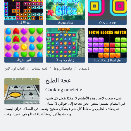
ﻊﺑﺮﻣ ﺱﺪﻜﻣ
ﻥﻮﻠﻟﺍ ﻞﺘﻛ
Aqua Blitz
3 ﺰﺘﻴﻠﺑ ﺮﻫﺍﻮﺟ
ﺎﻨﻳﺭﺍ ﺶﺗﺎﻣ
10x10 ﺓﺍﺭﺎﺒﻤﻟﺍ ﻞﺘﻛ
5 ﻞﻤﺘﻫ
ﻡﺎﻌﻄﻟﺍ ﻲﻬﻃ
لعبة للبنات
العاب اون لاين
عجة الطبخ
Cooking omelette
شيء صعب لإعداد هذه الأطباق لا. هكذا يفعل كل شيء
في النظام. نقسم البيض، نحن بحاجة إلى حوالي 3 أشياء،
ثم يضاف الحليب واسقاط كل شيء بشكل صحيح وتصب في المقلاة. فراي ليست
واحدة، ولكن أربعة أشياء تحتاج في نفس الوقت.