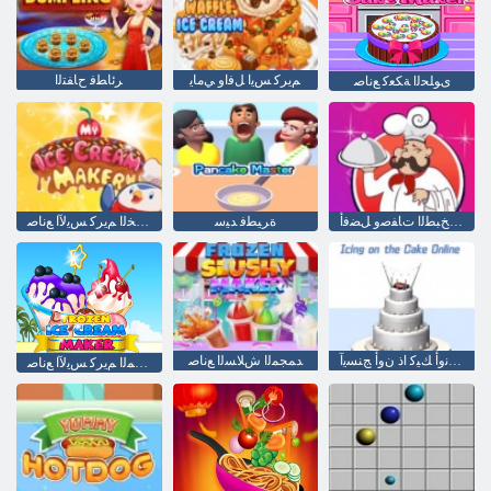
ﻢﻳﺮﻛ ﺲﻳﺍ ﻞﻓﺍﻭ ﻲﻣﺎﻳ
ﺮﺋﺎﻄﻓ ﺡﺎﻔﺘﻟﺍ
ﻯﻮﻠﺤﻟﺍ ﺔﻜﻌﻛ ﻊﻧﺎﺻ
ﻢﻟﺎﻌﻟﺍ ﻲﻓ ﺦﺒﻄﻟﺍ ﺕﺎﻔﺻﻭ ﻞﻀﻓﺃ
ﺓﺮﻴﻄﻓ ﺪﻴﺳ
ﻲﺑ ﺹﺎﺨﻟﺍ ﻢﻳﺮﻛ ﺲﻳﻵ ﺍ ﻊﻧﺎﺻ
ﻦﻳﻼ ﻧﻭﺃ ﻚﻴﻛ ﺍﺫ ﻥﻭﺃ ﺞﻨﺴﻳﺁ
ﺪﻤﺠﻤﻟﺍ ﺵﻼ ﺴﻟﺍ ﻊﻧﺎﺻ
ﺪﻤﺠﻤﻟﺍ ﻢﻳﺮﻛ ﺲﻳﻵ ﺍ ﻊﻧﺎﺻ