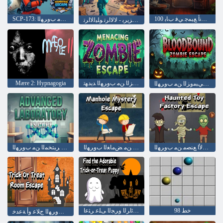
ﻢﻟﺎﻌﻟﺍ ءﺎﺤﻧﺃ ﻊﻴﻤﺟ ﻲﻓ ﺏﺎﺑ 100
SCP-173: ﺔﺴﺳﺆﻤﻟﺍ ﻦﻣ ﺏﻭﺮﻬﻟﺍ
ﻚﻳﺮﺑ ﻥﻭﺰﻳﺮﺑ - ﻻ ﻻ ﺍﺮﺗ ﻮﻠﻴﻟﻻ ﺍﺮﺗ
ﻲﺒﻣﻭﺰﻟﺍ ﻦﻣ ﺏﻭﺮﻬﻟﺍ ﺪﻳﺪﻬﺗ
Mære 2: Hypnagogia
ﻡﺪﻟﺎﺑ ﺪﻴﻘﻤﻟﺍ ﻲﺒﻣﻭﺰﻟﺍ ﻦﻣ ﺏﻭﺮﻬﻟﺍ
ﻥﻮﻜﺴﻤﻟﺍ ﺏﺎﻌﻟﻷ ﺍ ﻊﻨﺼﻣ ﻦﻣ ﺏﻭﺮﻬﻟﺍ
ﺶﻴﺘﻔﺘﻟﺍ ﺔﺤﺘﻓ ﻦﻣ ﺾﻣﺎﻐﻟﺍ ﺏﻭﺮﻬﻟﺍ
ﻡﺪﻘﺘﻤﻟﺍ ﺮﺒﺘﺨﻤﻟﺍ ﻦﻣ ﺏﻭﺮﻬﻟﺍ
خط 98
ﻯﻮﻠﺣ ﻭﺃ ﺔﻋﺪﺨﺑ ﻊﺋﺍﺮﻟﺍ ﻭﺮﺠﻟﺍ ﻰﻠﻋ ﺮﺜﻋﺍ
ﺔﻓﺮﻐﻟﺍ ﻦﻣ ﺏﻭﺮﻬﻟﺍ ﺝﻼ ﻋ ﻭﺃ ﺔﻋﺪﺧ