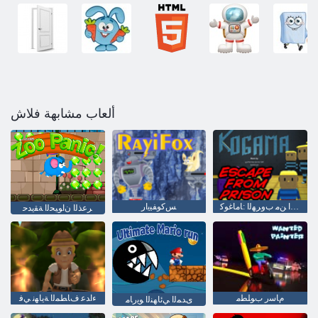
ألعاب مشابهة فلاش
ﻦﺠﺴﻟﺍ ﻦﻣ ﺏﻭﺮﻬﻟﺍ :ﺎﻣﺎﻏﻮﻛ
ﺲﻛﻮﻔﻴﻳﺍﺭ
ﺮﻋﺬﻟﺍ ﻥﺍﻮﻴﺤﻟﺍ ﺔﻘﻳﺪﺣ
ﻡﺎﺳﺭ ﺏﻮﻠﻄﻣ
ءﺍﺪﻋ ﻑﺎﻄﻤﻟﺍ ﺔﻳﺎﻬﻧ ﻲﻓ
ﻯﺪﻤﻟﺍ ﻲﺋﺎﻬﻨﻟﺍ ﻮﻳﺭﺎﻣ