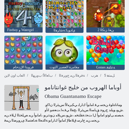
2 ﻦﻌﻟ ﺰﻨﻜﻟﺍ
Fireboy ﻭ Watergirl 4: Crystal Temple
ﻱﺍﺩﻮﻴﻛ ﺔﺷﺍﺮﻔﻟﺍ
مغامرة العصير التوت
فرويتا الإزدحام
Gemes ﺔﻋﺎﻘﻓ
5 ﻞﻤﺘﻫ
هرب
ﺔﻓﺮﻐﻟﺍ ﻦﻣ ﺝﻭﺮﺨﻟﺍ
ﺏﺎﻌﻟﻷ ﺍ ﺏﻭﺮﻬﻟﺍ
العاب اون لاين
أوباما الهروب من خليج غوانتانامو
Obama Guantanamo Escape
.ﻮﻣﺎﻧﺎﺘﻧﺍﻮﻏ ﻦﺠﺳ ﻲﻓ ﺎﻣﺎﺑﻭﺃ ﻙﺍﺭﺎﺑ ﻲﻜﻳﺮﻣﻷ ﺍ ﺲﻴﺋﺮﻟﺍ ﻥﺎﻛﻭ
.ﺵﻮﺑ ﻮﻴﻠﺑﺩ ﺝﺭﻮﺟ ﻖﺑﺎﺴﻟﺍ ﺲﻴﺋﺮﻟﺍ ،ﺦﻔﻟﺍ ﻲﻓ ﻪﻟ ﺖﻌﺿﻭ ﺎﻧﺃﻭ
.ﻪﺒﺼﻨﻣ ﻰﻟﻮﺗﻭ ﺎﻣﺎﺑﻭﺃ ﻝﺍ ﺖﺤﺗ ﺔﻘﻠﺘﺨﻣ ،ﺵﻮﺑ ﺲﺑﻼ ﻣ ﻥﻭﺪﺗﺮﻳﻭ ،ﺎﻣﺎﺑﻭﺃ ﻦﻣ ﺺﻠﺨﺘﻟﺍ ﻝﻼ ﺧ ﻦﻣ
.ﻦﺠﺳ ﻦﻣ ﺡﺍﺮﺳ ﻕﻼ ﻃﻹ ﺎﻣﺎﺑﻭﺃ ﻙﺍﺭﺎﺑﻭ ﺔﻟﺍﺪﻌﻟﺍ ﺓﺩﺎﻌﺘﺳﻻ ﻱﺭﻭﺮﻀﻟﺍ ﻦﻤﻓ