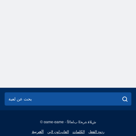
© game-game - ﺵﻼ ﻓ ﺓﺮﺤﻟﺍ ﺏﺎﻌﻟﻷ ﺍ
English
العربية
ردود الفعل
الكلمات
العاب اون لاين