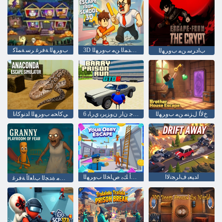
3D ﺔﺳﺭﺪﻤﻟﺍ ﻦﻣ ﺏﻭﺮﻬﻟﺍ
ﺏﻭﺮﻬﻟﺍ ﺔﻓﺮﻏ ﺮﺳ ﺔﻤﻠﻛ
ﺏﺍﺩﺮﺳ ﻦﻣ ﺏﻭﺮﻬﻟﺍ
ﺥﻷ ﺍ ﻝﺰﻨﻣ ﻦﻣ ﺏﻭﺮﻬﻟﺍ
6 ﻭﺃ ﻲﺗ ﻲﺟ ﻥﺍﺭ ﻥﻭﺰﻳﺮﺑ ﻱﺭﺎﺑ
ﻲﻛﺎﺤﻣ ﺏﻭﺮﻬﻟﺍ ﺍﺪﻧﻮﻛﺎﻧﺍ
ﺍﺪﻴﻌﺑ ﻑﺍﺮﺠﻧﻻ ﺍ
ﻲﺑﻭﺃ ﻚﺑ ﺹﺎﺨﻟﺍ ﺏﻭﺮﻬﻟﺍ
ﻑﻮﺨﻟﺍ ﻦﻣ ﺓﺪﺠﻟﺍ ﺏﺎﻌﻟﺃ ﺔﻓﺮﻏ