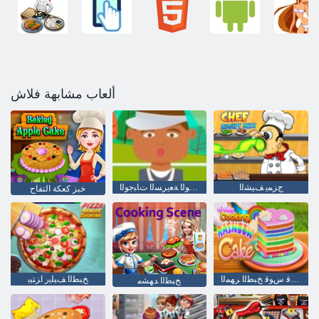
ألعاب مشابهة فلاش
ﺝﺰﻤﻳ ﻒﻴﺸﻟﺍ
ﺓﺰﻫﺎﺠﻟﺍ ﺕﺎﺒﺟﻮﻟﺍ ﺔﻌﻳﺮﺴﻟﺍ ﺕﺎﺒﺟﻮﻟﺍ
خبز كعكة التفاح
ﺔﻜﻌﻛ ﺡﺰﻗ ﺱﻮﻗ ﺦﺒﻄﻟﺍ ﺮﻬﻤﻟﺍ
ﺦﺒﻄﻟﺍ ﻒﻴﻠﻳﺭ ﺍﺰﺘﻴﺑ
ﺦﺒﻄﻟﺍ ﺪﻬﺸﻣ