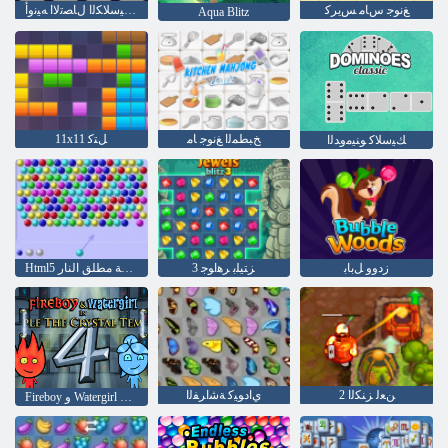
ﻎﻧﻮﺟ ﺱﺎﻣ ﺲﻳﺮﻛ
ﺔﻴﻜﻴﺳﻼ ﻜﻟﺍ ﻝﺎﺼﺗﻻ ﺍ ﻪﻴﻧﻭﺃ
Aqua Blitz
ﺦﺒﻄﻤﻟﺍ ﻎﻧﻮﺟ ﺎﻣ
11x11 ﻞﺘﻛ
ﻚﻴﺳﻼ ﻛ ﻮﻨﻴﻣﻭﺪﻟﺍ
ﺯﺩﻭﻭ ﻞﺑﺎﺑ
3 ﺰﺘﻴﻠﺑ ﺮﻫﺍﻮﺟ
Html5 ﺭفقاعة مطلق النار
2 ﻦﻌﻟ ﺰﻨﻜﻟﺍ
ﻱﺍﺩﻮﻴﻛ ﺔﺷﺍﺮﻔﻟﺍ
Fireboy ﻭ Watergirl 4: Crystal Temple