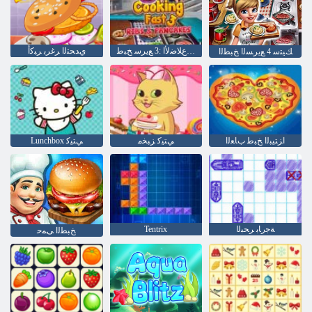
ﺮﺋﺎﻄﻔﻟﺍﻭ ﻉﻼ ﺿﻷ ﺍ :3 ﻊﻳﺮﺳ ﺦﺒﻃ
ﻱﺪﺤﺘﻟﺍ ﺮﻏﺮﺑ ﺮﺒﻛﺃ
ﻚﻴﺘﺳ 4 ﻊﻳﺮﺴﻟﺍ ﺦﺒﻄﻟﺍ
ﺍﺰﺘﻴﺒﻟﺍ ﺦﺒﻃ ﺏﺎﻌﻟﺍ
ﻲﺘﻴﻛ ﺰﺒﺨﻣ
Lunchbox ﻲﺘﻴﻛ
ﺔﺟﺭﺎﺑ ﺮﺤﺒﻟﺍ
Tentrix
ﺦﺒﻄﻟﺍ ﻰﻤﺣ