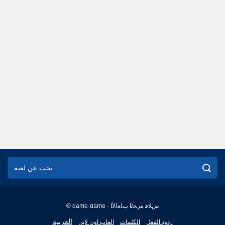
© game-game - ﺵﻼ ﻓ ﺓﺮﺤﻟﺍ ﺏﺎﻌﻟﻷ ﺍ
English
العربية
ردود الفعل
الكلمات
العاب اون لاين