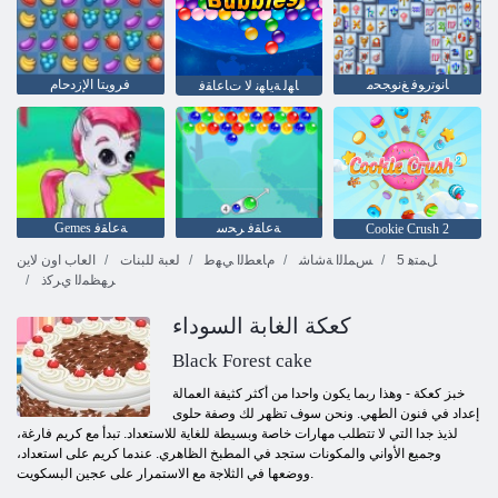
ﺎﻧﻮﺗﺭﻮﻓ ﻎﻧﻮﺠﺤﻣ
فرويتا الإزدحام
ﺎﻬﻟ ﺔﻳﺎﻬﻧ ﻻ ﺕﺎﻋﺎﻘﻓ
ﺔﻋﺎﻘﻓ ﺮﺤﺳ
Gemes ﺔﻋﺎﻘﻓ
Cookie Crush 2
5 ﻞﻤﺘﻫ
ﺲﻤﻠﻟﺍ ﺔﺷﺎﺷ
ﻡﺎﻌﻄﻟﺍ ﻲﻬﻃ
لعبة للبنات
العاب اون لاين
ﺮﻬﻈﻤﻟﺍ ﻱﺮﻛﺫ
كعكة الغابة السوداء
Black Forest cake
خبز كعكة - وهذا ربما يكون واحدا من أكثر كثيفة العمالة
إعداد في فنون الطهي. ونحن سوف تظهر لك وصفة حلوى
لذيذ جدا التي لا تتطلب مهارات خاصة وبسيطة للغاية للاستعداد. تبدأ مع كريم فارغة،
وجميع الأواني والمكونات ستجد في المطبخ الظاهري. عندما كريم على استعداد،
ووضعها في الثلاجة مع الاستمرار على عجين البسكويت.