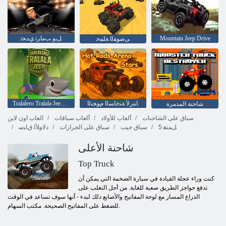
Mountain Jeep Drive
ﻞﻳﻭ ﺐﻣﺍﺮﺗ ﻱﺪﺤﺗ
ﻰﺿﻮﻔﻟﺍ ﺔﻠﻤﺣ
ﺎﻨﻳﺭﻷ ﺔﻨﺧﺎﺴﻟﺍ ﻡﻮﺠﻨﻟﺍ
Tralalero Tralala Jeep Adventure
شاحنة المدمرة
سباق على الشاحنات
ألعاب للأولاد
ألعاب سباقات
العاب اون لاين
5 ﻞﻤﺘﻫ
سباق جيب
سباق على الجرارات
ﺩﻻ ﻭﻸ ﻟ ﻕﺎﺒﺳ
شاحنة الأعلى
Top Truck
كنت وراء عجلة القيادة في سيارة الضخمة التي يمكن أن
تدفع حواجز الطريق صعبة للغاية. من أجل التغلب على
الذراع المسار مع لوحة المفاتيح والأصابع دلك لبدء - أنها سوف تساعد في الوقت
للضغط على المفاتيح الصحيحة. مكتب السهام.