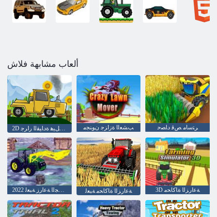
ألعاب مشابهة فلاش
ﺮﺘﺳﺎﻣ ﺺﻗ ﺩﺎﺼﺣ
ﺐﺸﻌﻟﺍ ﺓﺯﺍﺰﺟ ﻥﻮﻨﺠﻣ
2D ﻖﻠﺴﺗ ﻞﻴﻫ ﺓﺩﺎﻴﻘﻟﺍ ﺭﺍﺮﺟ
3D ﺔﻋﺍﺭﺰﻟﺍ ﺓﺎﻛﺎﺤﻣ
2022 ﺩﺎﻌﺑﻷ ﺍ ﺔﻴﺛﻼ ﺛ ﺔﻴﻜﻳﺮﻣﻷ ﺍ ﺔﺜﻳﺪﺤﻟﺍ ﺕﺍﺭﺍﺮﺠﻟﺍ ﺔﻋﺍﺭﺯ ﺔﺒﻌﻟ
ﺔﻋﺍﺭﺰﻟﺍ ﺓﺎﻛﺎﺤﻣ ﺔﺒﻌﻟ