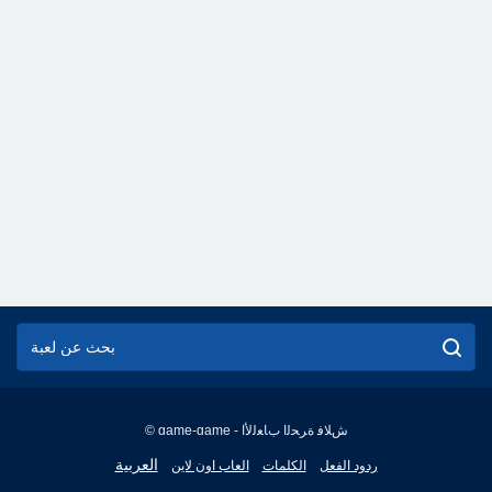
© game-game - ﺵﻼ ﻓ ﺓﺮﺤﻟﺍ ﺏﺎﻌﻟﻷ ﺍ
English
العربية
ردود الفعل
الكلمات
العاب اون لاين