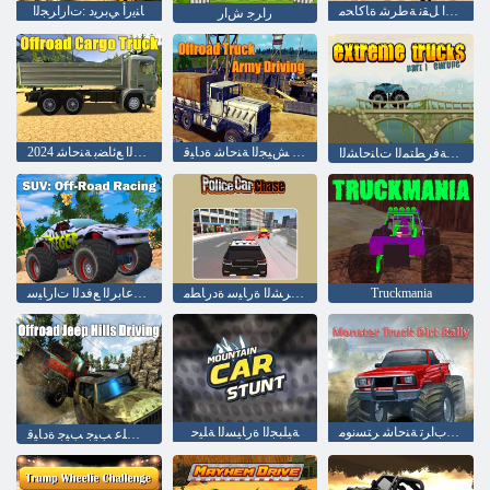
ﺕﺎﺒﻛﺮﻤﻟﺍ ﻞﻘﻧ ﺔﻃﺮﺷ ﺓﺎﻛﺎﺤﻣ
ﺎﻨﻳﺭﺃ ﻲﺑﺮﻳﺩ :ﺕﺍﺭﺍﺮﺠﻟﺍ
ﺭﺍﺮﺟ ﺵﺍﺭ
ﺓﺮﻋﻮﻟﺍ ﻕﺮﻄﻟﺍ ﻰﻠﻋ ﺶﻴﺠﻟﺍ ﺔﻨﺣﺎﺷ ﺓﺩﺎﻴﻗ
2024 ﺓﺮﻋﻮﻟﺍ ﻕﺮﻄﻟﺍ ﻊﺋﺎﻀﺑ ﺔﻨﺣﺎﺷ
ﺎﺑﻭﺭﻭﺃ 1 ءﺰﺠﻟﺍ ﺔﻓﺮﻄﺘﻤﻟﺍ ﺕﺎﻨﺣﺎﺸﻟﺍ
Truckmania
ﺔﻃﺮﺸﻟﺍ ﺓﺭﺎﻴﺳ ﺓﺩﺭﺎﻄﻣ
ﺓﺮﻋﻮﻟﺍ ﻕﺮﻄﻟﺍ ﻕﺎﺒﺳ :ﻲﻋﺎﺑﺮﻟﺍ ﻊﻓﺪﻟﺍ ﺕﺍﺭﺎﻴﺳ
ﻲﻟﺍﺭ ﺏﺍﺮﺗ ﺔﻨﺣﺎﺷ ﺮﺘﺴﻧﻮﻣ
ﺔﻴﻠﺒﺠﻟﺍ ﺓﺭﺎﻴﺴﻟﺍ ﺔﻠﻴﺣ
ﺓﺮﻋﻮﻟﺍ ﻕﺮﻄﻟﺍ ﻰﻠﻋ ﺐﻴﺟ ﺐﻴﺟ ﺓﺩﺎﻴﻗ