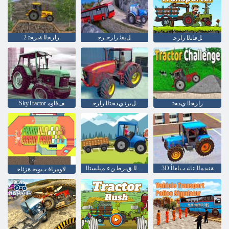
ﻞﻴﻘﺛ ﺭﺍﺮﺟ ﺮﺟ
2 ﺭﺍﺮﺠﻟﺍ ﺔﺑﺮﺠﺗ
ﻞﻗﺎﻨﻟﺍ ﺭﺍﺮﺟ
ﺭﺍﺮﺠﻟﺍ ﻱﺪﺤﺗ
ﻞﻳﺮﺗ ﻱﺪﺤﺘﻟﺍ ﺭﺍﺮﺟ
SkyTractor ﻒﻗﺍﻮﻣ
3D ﺔﻨﻳﺪﻤﻟﺍ ءﺎﻨﺑ ﺏﺎﻌﻟﺃ
ﺭﺍﺮﺠﻟﺍ ﻖﻳﺮﻃ ﻦﻋ ﻢﻴﻠﺴﺘﻟﺍ
ﻻ ﻮﻣﺭﺎﻓ ﺏﻮﺒﺣ ﺓﺰﺋﺎﺟ