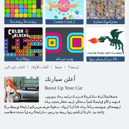
ﺪﻫ ﻱﺍﺩﻮﻴﻛ ﺔﺷﺍﺮﻓ
ﺮﺸﻋ ﺪﺣﺃ ﺮﺸﻋ ﺪﺣﺃ
Cookie Crush 2
ﻊﺑﺮﻣ ﺱﺪﻜﻣ
ﻥﻮﻠﻟﺍ ﻞﺘﻛ
ﻚﻴﺳﻼ ﻛ ﺕﺭﺁ ﻞﺴﻜﻴﺑ ﻥﻮﻟ
5 ﻞﻤﺘﻫ
ضبط
ألعاب للأولاد
العاب اون لاين
أعلن سيارتك
Boost Up Your Car
.ﺔﺴﻓﺎﻨﻤﻟﺍ ﻞﺒﻗ ﺕﺎﺒﻛﺮﻤﻟﺍ ﻑﺰﻨﻳ ﻚﺗﺭﺎﻴﺳ ﺮﺟﺎﺗ ﻥﻭﺭﻭﺰﻳ
ﻑﻮﺳ ﻥﻵ ﺍﻭ ﻕﺎﺒﺴﻟﺍ ﺎﻀﻳﺃ ﺐﺤﻟﺍﻭ ،ﻞﻴﻤ .ﺔﻌﺋﺍﺭ ﺔﺠﻴﺘﻧ ﻰﻠﻋ
ﻝﻮﺼﺤﻟﺍﻭ ،ﻯﻮﺘﺴﻣ ﻰﻠﻋﺃ ﻰﻠﻋ ءﺍﺩﺃ ﻞﻛ ﻝﻭﺎﺣ .ﺖﻗﻮﻟﺍ ﺾﻌﺑ ﺲﻳﺮﻜﺗﻭ ﻝﺎﻴﺨﻟﺍ ﻖﻴﺒﻄﺗ ﻰﻟﺇ
ﺝﺎﺘﺤﺗ ﻢﺛ .ءﺍﺰﺟﺃ ﻞﻜﺷﻭ ﻥﻮﻟ ﺮﻴﻴﻐﺗ ﻢﺛ ﻦﻣﻭ ،ﺕﺍﺭﺎﻴﺨﻟﺍ ﻦﻣ ﻱﺃ ﺪﻳﺪﺤﺗ ﺔﻃﺎﺴﺒﺑ