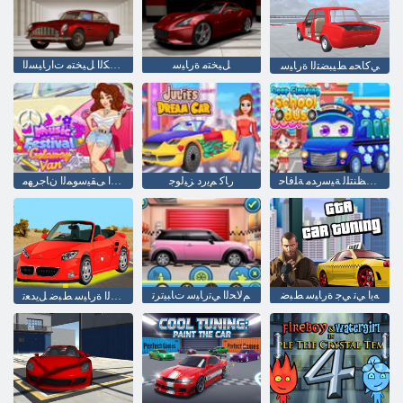
ﻞﻴﺨﺘﻣ ﺓﺭﺎﻴﺳ
ﺔﻴﻜﻴﺳﻼ ﻜﻟﺍ ﻞﻴﺨﺘﻣ ﺕﺍﺭﺎﻴﺴﻟﺍ
ﻲﻛﺎﺤﻣ ﻂﻴﺒﻀﺘﻟﺍ ﺓﺭﺎﻴﺳ
ﻖﻴﻤﻌﻟﺍ ﻒﻴﻈﻨﺘﻠﻟ ﺔﻴﺳﺭﺪﻣ ﺔﻠﻓﺎﺣ
ﺭﺎﻛ ﻢﻳﺭﺩ ﺰﻴﻟﻮﺟ
ﻥﺎﻓ ﺏﺮﻬﻤﻟﺍ ﻰﻘﻴﺳﻮﻤﻟﺍ ﻥﺎﺟﺮﻬﻣ Fix It ﺕﺎﻴﺘﻔﻟﺍ
ﻪﻳﺍ ﻲﺗ ﻲﺟ ﺓﺭﺎﻴﺳ ﻂﺒﺿ
ﻢﻟﺎﺤﻟﺍ ﻲﺗﺭﺎﻴﺳ ﺕﺎﺒﻴﺗﺮﺗ
ﻕﺎﺒﺴﻟﺍ ﺓﺭﺎﻴﺳ ﻂﺒﺿ ﻞﻳﺪﻌﺗ