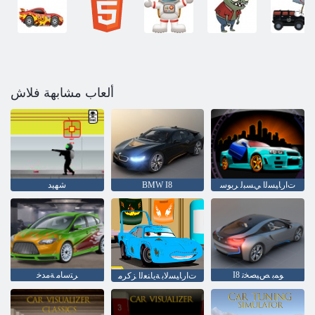
ألعاب مشابهة فلاش
ﺕﺍﺭﺎﻴﺴﻟﺍ ﻲﺴﺒﻟ ﺮﺑﻮﺳ
BMW I8
شهيد
I8 ﻮﻤﺑ ﺺﻴﺼﺨﺗ
ﺮﺘﺳﺎﻣ ﺔﻣﺪﺧ
ﺕﺍﺭﺎﻴﺴﻟﺎﺑ ﺔﻳﺎﻨﻌﻟﺍ ﺰﻛﺮﻣ