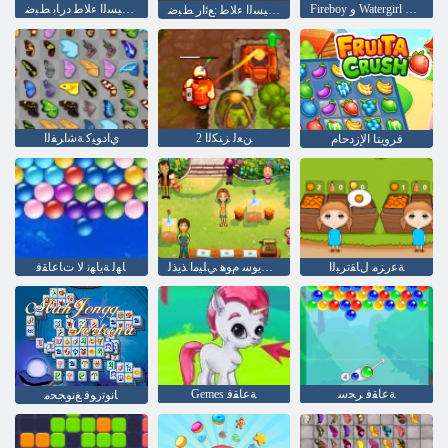
Fireboy ﻭ Watergirl 4: Crystal Temple
ﺓﺭﺎﻴﺴﻟﺍ ءﻼ ﻃ ﺩﺭﺎﺑ ﻂﺒﺿ
ﺓﺭﺎﻴﺴﻟﺍ ءﻼ ﻃ :ﻊﺋﺍﺭ ﻂﺒﺿ
2 ﻦﻌﻟ ﺰﻨﻜﻟﺍ
ﻱﺍﺩﻮﻴﻛ ﺔﺷﺍﺮﻔﻟﺍ
فرويتا الإزدحام
ﺔﻋﺭﺰﻣ ﻝﺎﻘﺗﺮﺒﻟﺍ
ﻡﻮﻫ ﺖﻳﻮﺳ ﻡﻮﻫ ﻲﻠﻴﻣﺍ ﺬﻳﺬﻟ
ﺎﻬﻟ ﺔﻳﺎﻬﻧ ﻻ ﺕﺎﻋﺎﻘﻓ
ﺔﻋﺎﻘﻓ ﺮﺤﺳ
Gemes ﺔﻋﺎﻘﻓ
ﺎﻧﻮﺗﺭﻮﻓ ﻎﻧﻮﺠﺤﻣ