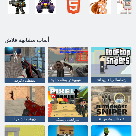
ألعاب مشابهة فلاش
ﺢﻄﺴﻟﺍ ﻰﻠﻋ ﻞﻳﺩﺎﻨﻗ
ﺓﺎﻴﺤﻟﺍ ﺪﻴﻗ ﻰﻠﻋ ءﺎﻘﺒﻟﺍ ﺔﺑﻮﺒﻴﻏ :ﻦﻴﻤﺜﻠﻣ ﺕﺍﻮﻗ
ﺔﻘﻄﻨﻣ ﺔﻛﺮﻌﻣ
ﺔﺒﺨﻨﻟﺍ ﺢﺒﺷ ﺹﺎﻨﻗ
ﻥﻮﻨﺠﻤﻟﺍ ﺓﺎﻣﺮﻟﺍ
ﺏﺭﺎﺤﻤﻟﺍ ﻞﺴﻜﺑ