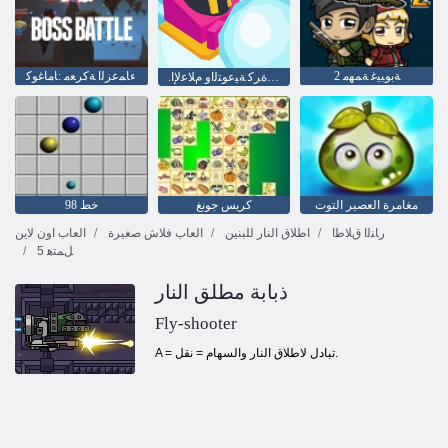
2 ﺔﺑﻮﺒﻴﻏ ﺔﻤﻬﻣ
ءﺎﻤﻋﺰﻟﺍ ﺔﻛﺮﻌﻣ :ﺎﻣﺎﻏﻮﻛ
.ﺞﻠﺜﻟﺍ ﺓﺮﻛ ﺔﻴﻋﻮﺘﻟﺍﻭ ﻡﻼ ﻋﻹ ﺍ
مغامرة العصير التوت
كريس جونغ
خط 98
ﺭﺎﻨﻟﺍ ﻕﻼ ﻃﺍ
اطلاق النار للبنين
العاب فلاش صغيرة
العاب اون لاين
5 ﻞﻤﺘﻫ
ذبابة مطلق النار
Fly-shooter
A = تبادل لاطلاق النار والسهام = نقل.