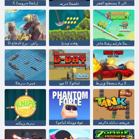
الكسالى لا يستطيع القفز
X ﻝﺎﺘﻘﻟﺍ ﺔﻳﺭﻮﺴﻛ
ءﺎﻀﻔﻟﺍ ﺔﺑﺮﺿ
ﻊﻓﺪﻣ ﻱﺪﻨﻳﺇ
D-يوم: راش - برج الدفاع
ﺦﻳﺮﻤﻟﺍ ﺓﺍﺭﺎﺒﻣ ﺮﻘﺒﻟﺍ ﺓﺎﻋﺭ
ءﺍﺮﺤﺼﻟﺍ ﻲﻓ ﺐﻀﻐﻟﺍ ﻖﻳﺮﻃ
ﻡﻮﻳ D :ﺎﻣﺎﻏﻮﻛ
ﺔﻴﺑﺮﺣ ﺏﺮﺤﻟﺍ
ﺓﺮﻴﻐﺻ ﺕﺎﺑﺎﺑﺩ ﺔﻛﺮﻌﻣ
ﺓﻮﻗ ﻡﻮﺘﻧﺎﻓ ﺎﻣﺎﺟﻮﻛ
ﺏﺮﺿ ﻦﻴﻜﺳ