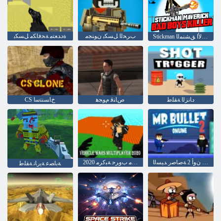
ﺏﺮﺤﻟﺍ ﻞﺴﻜﺑ ﻥﻮﻨﺠﻣ
ﺓﺩﺪﻌﺘﻣ ﺔﺤﻓﺎﻜﻣ ﻞﺴﻜﺑ
Stickman ﻞﺗﺎﻘﻟﺍ ﺭﺍﺮﺷﻷ ﺍ ﺩﻻ ﻭﻷ ﺍ ﻖﺸﻨﻤﻟﺍ
ﺩﺎﻧﺰﻟﺍ ﺔﻘﻠﻃ
ﺹﺎﻨﻗ ﻡﻮﺠﻫ
CS ﺥﺎﺴﻨﺘﺳﺍ
ﻦﻳﻻ ﻥﻭﺃ 2 ﺔﺻﺎﺻﺭ ﺪﻴﺴﻟﺍ
2020 ﺓﺩﺪﻌﺘﻣ ﺏﻭﺮﺣ ﺔﺒﻛﺮﻣ
ﺔﺑﺎﺼﻋ ﺔﻳﺭﺎﻧ ﺔﻘﻠﻃ