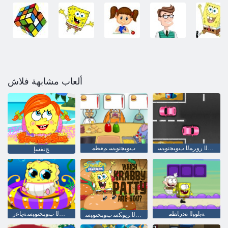
ألعاب مشابهة فلاش
ﻰﺿﻮﻔﻟﺍ ﺭﻭﺮﻤﻟﺍ ﺏﻮﺒﺠﻧﻮﺒﺳ
ﺏﻮﺒﺠﻧﻮﺒﺳ ﻢﻌﻄﻣ
ﺞﻨﻔﺳﺇ
ﺔﺑﺍﻮﺒﻟﺍ ﺓﺩﺭﺎﻄﻣ
ﻞﻔﻄﻟﺍ ﺏﻮﺒﺠﻧﻮﺒﺳ ﺔﻳﺎﻋﺭ
؟ﺖﻧﺃ ﻲﺗﺎﺑ ﻲﺑﺍﺮﻛ ﻱﺬﻟﺍ ﺮﻳﻮﻜﺳ ﺏﻮﺒﺠﻧﻮﺒﺳ