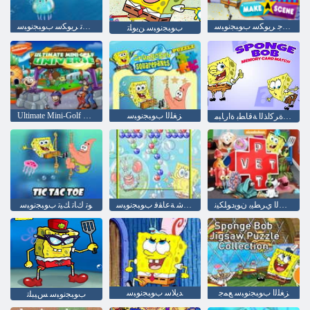
ﺪﻬﺸﻤﻟﺍ ﻞﻌﺟ ﺮﻳﻮﻜﺳ ﺏﻮﺒﺠﻧﻮﺒﺳ
ﺎﻬﻟ ﺔﻳﺎﻬﻧ ﻻ ﻞﻴﻐﺸﺗ ﺮﻳﻮﻜﺳ ﺏﻮﺒﺠﻧﻮﺒﺳ
ﺏﻮﺒﺠﻧﻮﺒﺳ ﻦﻳﻮﻠﺗ
ﺰﻐﻠﻟﺍ ﺏﻮﺒﺠﻧﻮﺒﺳ
Ultimate Mini-Golf ﻲﻓ ﻥﻮﻳﺩﻮﻠﻜﻴﻧ ﻢﻟﺎﻋ
ﺏﻮﺒﺠﻧﻮﺒﺳ ﺓﺮﻛﺍﺬﻟﺍ ﺔﻗﺎﻄﺑ ﺓﺍﺭﺎﺒﻣ
ﺔﻔﻴﻟﻷ ﺍ ﺕﺎﻧﺍﻮﻴﺤﻟﺍ ﻱﺮﻄﻴﺑ ﻥﻮﻳﺩﻮﻠﻜﻴﻧ
ﺕﻮﺷ ﺔﻋﺎﻘﻓ ﺏﻮﺒﺠﻧﻮﺒﺳ
ﻮﺗ ﻙﺎﺗ ﻚﻴﺗ ﺏﻮﺒﺠﻧﻮﺒﺳ
ﺰﻐﻠﻟﺍ ﺏﻮﺒﺠﻧﻮﺒﺳ ﻊﻤﺟ
ﺪﻳﻼ ﺳ ﺏﻮﺒﺠﻧﻮﺒﺳ
ﺏﻮﺒﺠﻧﻮﺒﺳ ﺲﻴﺒﻠﺗ