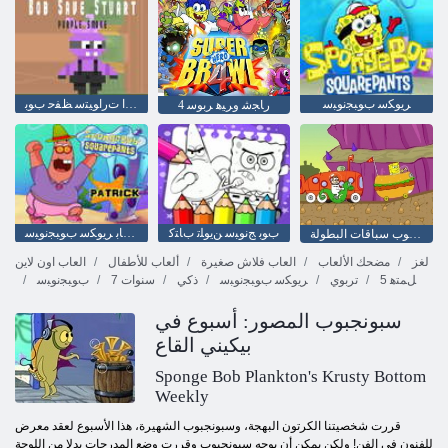
ﺮﻳﻮﻜﺳ ﺏﻮﺒﺠﻧﻮﺒﺳ
ﻲﻧﺍﻮﺟﺭﻷ ﺍ ﻥﺎﺧﺪﻟﺍ ﺕﺭﺍﻮﻴﺘﺳ ﻆﻔﺣ ﺏﻮﺑ
4 ﺭﺎﺠﺷ ﻭﺮﻴﻫ ﺮﺑﻮﺳ
ﺏﻮﺑ ﺞﻧﻮﺒﺳ ﻦﻳﻮﻠﺗ ﺏﺎﺘﻛ
ﻚﻳﺮﺗﺎﺑ ﺮﻳﻮﻜﺳ ﺏﻮﺒﺠﻧﻮﺒﺳ
سبونجبوب سباقات البطولة
لغز
مضحك الألعاب
العاب فلاش صغيرة
ألعاب للأطفال
العاب اون لاين
5 ﻞﻤﺘﻫ
تربوي
ﺮﻳﻮﻜﺳ ﺏﻮﺒﺠﻧﻮﺒﺳ
ذكي
7 سنوات
ﺏﻮﺒﺠﻧﻮﺒﺳ
سبونجبوب المصور: أسبوع في
بيكيني القاع
Sponge Bob Plankton's Krusty Bottom
Weekly
قررت شخصيتنا الكرتون البهجة، وسبونجبوب الشهيرة، هذا الأسبوع لعقد معرض
للفنون في الفن! ولكن يمكن أن يوجه سبونجبوب وقررت وضع المدرجات بدلا من اللوحة