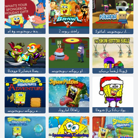
2 ﺭﺎﺠﺷ ﺮﺑﻮﺳ
؟ﺹﺎﺨﻟﺍ ﺪﻴﻌﻟﺍ ﺔﻳﺪﻫ ﺏﻮﺒﺠﻧﻮﺒﺳ ﻮﻫ ﺎﻣ
ﺭﻮﻛﺭﺎﺑ ﺏﻮﺒﺠﻧﻮﺒﺳ :ﺎﻣﺎﻏﻮﻛ
ﻕﻮﺒﻟﺍ ﻞﻔﺳﺃ ﻲﻨﻴﻜﻴﺑ
ﻞﺣﻮﻟﺍ ﺕﺍﺬﻘﻨﻤﻟﺍﻭ ﺮﻳﻮﻜﺳ ﺏﻮﺒﺠﻧﻮﺒﺳ
ﺔﻴﻔﻴﺼﻟﺍ ﺔﻴﺿﺎﻳﺮﻟﺍ ﻡﻮﺠﻨﻟﺍ
ﺔﺳﺭﺪﻤﻟﺍ ﻦﻳﻮﻠﺗ ﺏﺎﺘﻛ ﻰﻟﺇ ﺓﺩﻮﻌﻟﺍ
ﺯﺎﻐﻟﻷ ﺍ ﺎﻣﺍﺭﻮﻧﺎﺑ
ﺓﺮﻣﺎﻐﻣ ﺮﻳﻮﻜﺳ ﺏﻮﺒﺠﻧﻮﺒﺳ