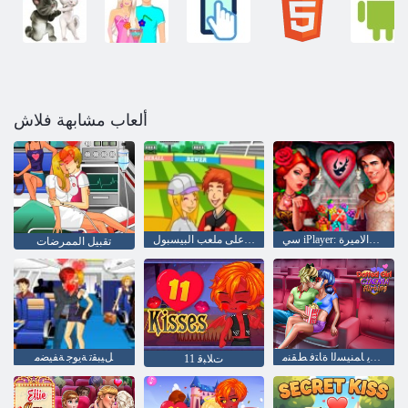
ألعاب مشابهة فلاش
سي iPlayer: الإخلاص: فرسان والاميرة
التقبيل على ملعب البيسبول
تقبيل الممرضات
ﺡﺰﻤﻳ ﺎﻤﻨﻴﺴﻟﺍ ﺓﺎﺘﻓ ﻂﻘﻨﻣ
ﻞﻴﺒﻘﺗ ﺔﻳﻮﺟ ﺔﻔﻴﻀﻣ
ﺕﻼ ﺒﻗ 11