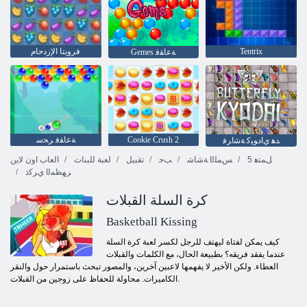
Tentrix
فرويتا الإزدحام
Gemes ﺔﻋﺎﻘﻓ
Cookie Crush 2
ﺔﻋﺎﻘﻓ ﺮﺤﺳ
ﺪﻫ ﻱﺍﺩﻮﻴﻛ ﺔﺷﺍﺮﻓ
5 ﻞﻤﺘﻫ
ﺲﻤﻠﻟﺍ ﺔﺷﺎﺷ
ﺐﺣ
تقبيل
لعبة للبنات
العاب اون لاين
ﺮﻬﻈﻤﻟﺍ ﻱﺮﻛﺫ
كرة السلة القبلات
Basketball Kissing
كيف يمكن لفتاة ليهتف للرجل لكسر لعبة كرة السلة
عندما يفقد فريقه؟ بطبيعة الحال، مع الكلمات والقبلات
العطاء. ولكن الأخير لا يفهمها لاعبين آخرين، والمصور تبحث باستمرار حول والنقر
الكاميرات. محاولة للحفاظ على زوجين من القبلات.