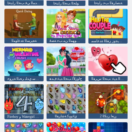
ﺔﻨﺻﺍﺮﻘﻟﺍ ﺐﺣ ﺭﺎﺒﺘﺧﺍ
ﺔﺳﺭﺪﻤﻟﺍ ﻲﻓ ﺐﺤﻟﺍ ﺭﺎﺒﺘﺧﺍ
ﻮﻠﺤﻟﺍ ﺐﺤﻟﺍ ﺭﺎﺒﺘﺧﺍ
ﺔﻴﺒﻌﺷ ﺓﺎﺘﻓ ﻰﻟﺇ ﺱﻮﻬﻤﻟﺍ ﻦﻣ ﺐﺣ ﺔﺼﻗ
ﺔﻌﻳﺮﺴﻟﺍ ﺓﺪﻋﺍﻮﻤﻟﺍ
ﺔﺤﻳﺮﺸﻟﺍ ﻦﻴﺟﻭﺯ ﺰﻐﻠﻟﺍ ﺓﺪﻋﺎﺴﻣ
ﺐﺤﻟﺍ ﺪﻴﻋ :ﺐﺤﻟﺍ ﺱﺮﻔﻟﺍ
ﺝﺍﻭﺯﻸ ﻟ ﺐﺤﻟﺍ ﺪﻴﻋ ﻑﺪﻫ
ﺐﺤﻟﺍ ﺪﻴﻋ ﻖﺤﺳ ﻱﺪﻠﺑ ﺮﺤﺒﻟﺍ ﺔﻳﺭﻮﺣ
2 ﻦﻌﻟ ﺰﻨﻜﻟﺍ
ﻱﺍﺩﻮﻴﻛ ﺔﺷﺍﺮﻔﻟﺍ
Fireboy ﻭ Watergirl 4: Crystal Temple