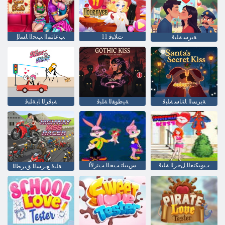
ﺕﻼ ﺒﻗ 11
ﺐﻋﺎﺘﻤﻟﺍ ﺐﺤﻟﺍ ﺎﺴﻟﺇ
ﺔﻳﺮﺳ ﺔﻠﺒﻗ
ﺔﻳﺮﺴﻟﺍ ﺎﺘﻧﺎﺳ ﺔﻠﺒﻗ
ﺔﻴﻃﻮﻘﻟﺍ ﺔﻠﺒﻗ
ﺔﺒﻗﺮﻟﺍ ﺎﻳ ﺔﻠﺒﻗ
ﺕﻮﺒﻜﻨﻌﻟﺍ ﻞﺟﺮﻟﺍ ﺔﻠﺒﻗ
ﺲﻴﺒﻠﺗ ﺐﺤﻟﺍ ﺐﻧﺭﻷ ﺍ
ﻖﺑﺎﺴﺘﻤﻟﺍ ﺔﻠﺒﻗ ﻊﻳﺮﺴﻟﺍ ﻖﻳﺮﻄﻟﺍ