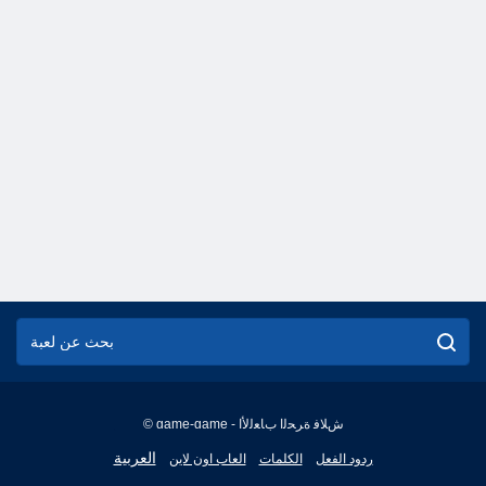
© game-game - ﺵﻼ ﻓ ﺓﺮﺤﻟﺍ ﺏﺎﻌﻟﻷ ﺍ
English
العربية
ردود الفعل
الكلمات
العاب اون لاين