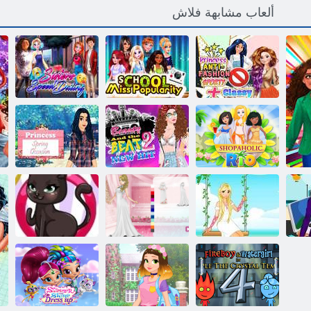
ألعاب مشابهة فلاش
ﺔﻴﻗﺍﺭ + ﺔﻴﺿﺎﻳﺭ
ﺎﻬﺨﻳﺭﺎﺗ ﻊﺟﺮﻳ
ﺔﺿﻮﻤﻟﺍ ﺪﺿ
ﺔﻴﺒﻌﺸﻟﺍ ﻝﺎﻤﺟ
ﻲﺘﻟﺍ ﺔﻋﺮﺴﻟﺍ
ﺓﺮﻴﻣﺃ
ﺔﻜﻠﻣ ﺔﺳﺭﺪﻣ
ﺕﺍﻮﺧﻷ ﺍ
ريو محبي
ﺪﻳﺪﺟ ﺏﺮﺿ 2
ﻊﻴﺑﺮﻟﺍ ﺓﺮﻴﻣﻷ ﺍ
التسوق
ﺯﻮﻔﻟﺍﻭ ﻝﺎﻤﺠﻟﺍ
ﺕﺎﺒﺳﺎﻨﻣ
ﺧﺍ
2 ﻰﻠﻴﻟ ﻑﺎﻓﺯ
ءﺎﻳﺯﻷ ﺍ ﻢﻤﺼﻣ
ﺓﺮﻴﻣﻷ ﺍ ﺔﻘﻳﺪﺣ
ﻞﻔﺣ
ﻂﻘﻟﺍ