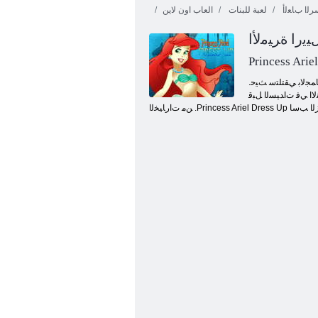
ﻟﺍ ﺏﺎﻌﻟﺃ
لعبة للبنات
العاب اون لاين
ﻳﺭﺍ ﺓﺮﻴﻣﻷ ﺍ
Princess Arie
.ءﺎﻤﻟﺍ ﺖﺤﺗ ﺎﻜﻴﺘﻧﻼ ﺗﺃ ﺔﻜﻠﻤﻣ ﻲﻓ ﺓﺩﺎﻌﺴﺑ ، ﻥﻮﺘﻳﺮﺗ ﻚﻠﻤﻠﻟ ﺔﻠﻀﻔﻤﻟﺍﻭ ﻯﺮﻐﺼ .ﻝﺎﻤﺠﻟﺎﺑ ﻲﻘﺘﻠﺘﺳ ﺚﻴﺣ ، Princess Ariel Dress Up ﺔﺒﻌﻟ ﺔﻠﻄﺑ ﺢﺒﺼﺘﺳ .ﺎﻬﺑ ﻝﺎﻔﺘﺣﻼ ﻟ ﺎﻬﻠﻤﻛﺄﺑ ﺔﻜﻠﻤﻤﻟﺍ ﺪﻌﺘﺴﺗﻭ ﺔﻐﻟﺎﺑ ﺎًﺒﻳﺮﻗ ﺓﺎﺘﻔﻟﺍ ﺢﺒﺼﺘﺳ
ﻻ ﺍ ﻲﻓ ﺕﺍﺪﻴﺴﻟﺍ ﻞﺒﻗ
ﻮﺣ ﻊﻣ ﻱﺰﻟﺍ ﺐﺳﺎ
ﻞﻴﻳﺭﺁﻭ ﻦﻴﻤﺳﺎﻴﻟﺍ ﺔﻧﺍﺰﺧ ﺔﻀﻳﺎﻘﻣ