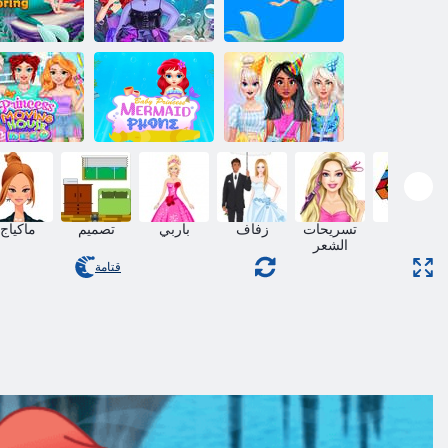
ﺮﺤﺒﻟﺍ ﺔﻳﺭﻮﺣ
ﺮﻳﺮﺸﻟﺍ ﺲﻓﺎﻨﺘﻟﺍ
ﺓﺮﻴﻐﺼﻟﺍ ﺮﺤﺒﻟ
ﻞﻴﻳﺭﻷ ﻦﻳﻮﻠﺗ
ﻞﺑﺎﻘﻣ ءﺎﻤﻟﺍ
ﺔﻳﺭﻮﺣ ﻦﻳﻮﻠﺗ ﺔ
ﺏﺎﺘﻛ
ﺖﺤﺗ ﺓﺮﻴﻣﺃ
4
ﺮﺤﺒﻟﺍ ﺔﻳﺭﻮﺣ
ﻪﻛﺮﺤﺘﻤﻟﺍ
ﻞﻴﺘﺳﺎﺒﻟﺍ ﺏﺰﺣ
ﺓﺮﻴﻣﻷ ﺍ ﻲﺒﻴﺑ
ﺕﺍﺮﻴﻣﻻ ﺍ ﺖﻴ
ﺕﺎﺒﻴﺗﺮﺗ ﺔﻠﻴﻤﺟ
ﻒﺗﺎﻫ
ﺕﺍﺭﻮﻜﻳﺩ
لغز
تسريحات
زفاف
باربي
تصميم
ماكياج
الشعر
قتامة