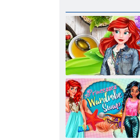
ﺕﺍﺮﻴﻣﻸ ﻟ ﺔﺌﻴﺒﻠﻟ ﻖﻳﺪﺻ ﺓﺎﻴﺣ ﺏﻮﻠﺳﺃ