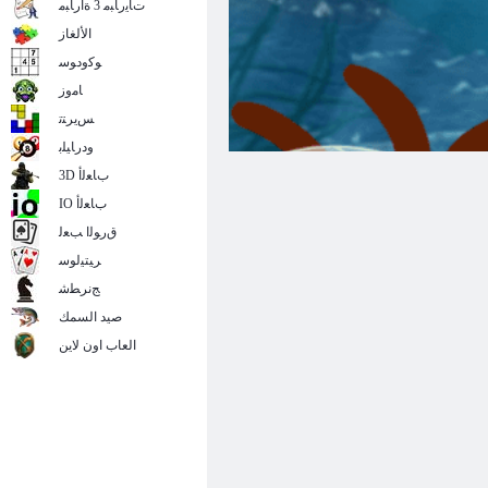
ﺕﺎﻳﺭﺎﺒﻣ 3 ﺓﺍﺭﺎﺒﻣ
الألغاز
ﻮﻛﻭﺩﻮﺳ
ﺎﻣﻭﺯ
ﺲﻳﺮﺘﺗ
ﻭﺩﺭﺎﻴﻠﺑ
3D ﺏﺎﻌﻟﺃ
IO ﺏﺎﻌﻟﺃ
ﻕﺭﻮﻟﺍ ﺐﻌﻟ
ﺮﻴﺘﻴﻟﻮﺳ
ﺞﻧﺮﻄﺷ
صيد السمك
العاب اون لاين