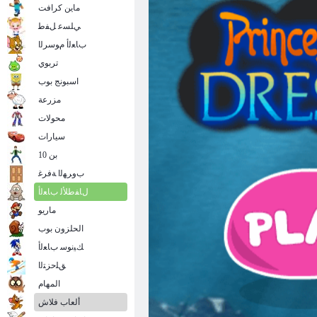
ماين كرافت
ﻲﻠﺴﻋ ﻞﻔﻃ
ﺏﺎﻌﻟﺃ ﻡﻮﺳﺮﻟﺍ
تربوي
اسبونج بوب
مزرعة
محولات
سيارات
بن 10
ﺏﻭﺮﻬﻟﺍ ﺔﻓﺮﻏ
ﻝﺎﻔﻃﻸ ﻟ ﺏﺎﻌﻟﺃ
ماريو
الحلزون بوب
ﻚﻴﻧﻮﺳ ﺏﺎﻌﻟﺃ
ﻖﻠﺣﺰﺘﻟﺍ
المهام
ألعاب فلاش