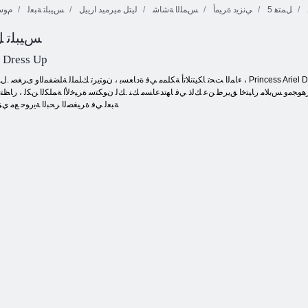
5 ﻞﻤﺘﻫ
ﻲﻧﺰﻳﺩ ﺓﺮﻴﻣﺃ
ﺲﻤﻠﻟﺍ ﺔﺷﺎﺷ
ليتل ميرميد ارييل
ﺲﻴﺒﻠﺗ ﺔﺒﻌﻟ
ﻡﻮﺳﺮ
Fireboy ﻭ
ﺏﺎﻫﺬﻟﺍ ﻰﻠﻋ
ﺲﻴﺒﻠﺗ ﻞﻴ
Watergirl 4:
ﺎﺘﺴﻴﻧﻮﻴﺷﺎﻓ
ﺱﺎﺒﻠﻟﺍ ﻖﻟﺄﺗﻭ
Crystal Temple
ﻞﻳﺰﻧﻮﺑﺍﺭ
ﺾﻴﻣﻭ
l Dress Up
ﻣ ﺕﺍﺮﻫﻮﺠﻣﻭ ﺲﺑﻼ ﻣ ﺭﺎﻴﺘﺧﺍ ﻖﻳﺮﻃ ﻦﻋ ﻚﻟﺫ ﻲﻓ ﺎﻬﺗﺪﻋﺎﺴﻣ ﻚﻨ .ﻚﻟ ﻥﻮﻜﺘﺳ ﺓﺮﻴﺧﻷ ﺍ ﺔﻤﻠﻜﻟﺍ ﻦﻜﻟ ، ﺭﺎﻈﺘﻧ
ﻦﻣ ﺕﺍﺭﺎﻴﺨﻟﺍ .Princess Ariel Dress Up ﺔﺒﻌﻟ ﻲﻓ ﺓﺮﻴﻐﺼﻟﺍ ﺮﺤﺒﻟﺍ ﺔﻳﺭ