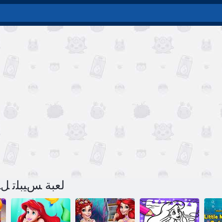
لعبة ﺲﻴﺒﻠﺗ ﻞﻴﻳ