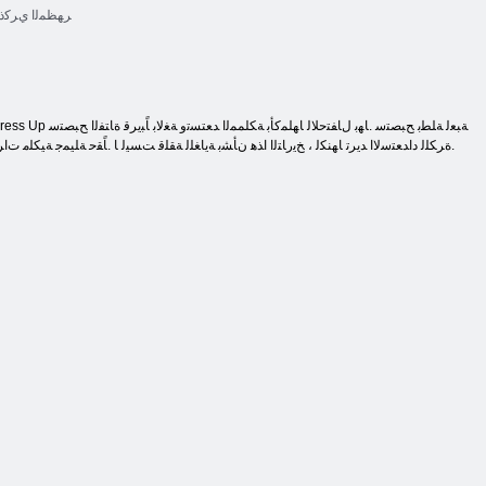
ﺮﻬﻈﻤﻟﺍ ﻱﺮﻛﺫ
.ﺓﺮﻜﻠﻟ ﺩﺍﺪﻌﺘﺳﻻ ﺍ ﺪﻳﺮﺗ ﺎﻬﻨﻜﻟ ، ﺦﻳﺭﺎﺘﻟﺍ ﺍﺬﻫ ﻥﺄﺸﺑ ﺔﻳﺎﻐﻠﻟ ﺔﻘﻠﻗ ﺖﺴﻴﻟ ﺎ .ﺎًﻘﺣ ﺔﻠﻴﻤﺟ ﺔﻴﻜﻠ