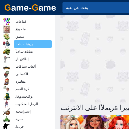
فقاعات
ما جونغ
منطق
ﻦﻴﻨﺒﻠﻟ ﺏﺎﻌﻟﺃ
ﺕﺎﺑﺎﺑﺩ ﺏﺎﻌﻟﺃ
إطلاق نار
ألعاب سباقات
الكسالى
مغامرة
كرة القدم
ﻮﻏﺎﺠﻨﻴﻧ ﻮﻐﻴﻟ
الرجل العنكبوت
ﺭﺍ ﺓﺮﻴﻣﻷ ﺍ على الانترنت
إستراتيجية
ﺏﺮﺣ
ﺹﺎﻨﻗ