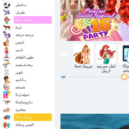
ﺕﺎﺿﺎﻳﺭ
طيران
ﺕﺎﻨﺒﻠﻟ ﺏﺎﻌﻟﺃ
ﻞﻴﺧ
ترجمة حرفية
تلبيس
باربي
طهي الطعام
ﺮﻌﺷ ﻒﻔﺼﻣ
ﻟﺍ
ليتل ميرميد
ﺲﻴﺒﻠﺗ ﺔﺒﻌﻟ
ﺎﺷ
ارييل
تلوين
ﺏﺃ ﻚﻴﻣ
ﺓﺪﻤﺠﻣ
ﺮﺸﻋ ﺔﺘﺳ ﻝﺎﻜﻴﺑﻭﺮﺗ ﺖﻳﻮﺳ ﺎﻴﻣ ﺔﻠﻔﺣ
ﺔﻧﻮﻠﻣ ﻞﺘﻛ
ﺕﺍﺭﻮﺻﺎﻨﻳﺪﻟﺍ
مغامرة
ﻦﻴﻨﺛﻻ ﺏﺎﻌﻟﺃ
الصبي و فتاة