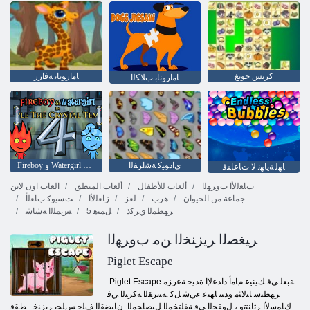
كريس جونغ
ﺎﻣﺍﺭﻮﻧﺎﺑ ﺔﻓﺍﺭﺯ
ﺎﻣﺍﺭﻮﻧﺎﺑ ﺏﻼ ﻜﻟﺍ
ﻱﺍﺩﻮﻴﻛ ﺔﺷﺍﺮﻔﻟﺍ
Fireboy ﻭ Watergirl 4: Crystal Temple
ﺎﻬﻟ ﺔﻳﺎﻬﻧ ﻻ ﺕﺎﻋﺎﻘﻓ
ﺏﺎﻌﻟﻷ ﺍ ﺏﻭﺮﻬﻟﺍ
ألعاب للأطفال
ألعاب المنطق
العاب اون لاين
جماعة من الحيوان
هرب
لغز
ﺯﺎﻐﻟﻷ ﺍ
ﺖﺴﻳﻮﻛ ﺏﺎﻌﻟﺃ
ﺮﻬﻈﻤﻟﺍ ﻱﺮﻛﺫ
5 ﻞﻤﺘﻫ
ﺲﻤﻠﻟﺍ ﺔﺷﺎﺷ
ﺮﻴﻐﺼﻟﺍ ﺮﻳﺰﻨﺨﻟﺍ ﻦﻣ ﺏﻭﺮﻬﻟﺍ
Piglet Escape
.Piglet Escape ﺔﺒﻌﻟ ﻲﻓ ﻚﻴﻨﻴﻋ ﻡﺎﻣﺃ ﺩﺍﺪﻋﻹ ﺍ ﺓﺪﻴﺟ ﺔﻋﺭﺰﻣ
ﺮﻬﻈﺘﺳ ﺎﻴﻟﺎﺜﻣ ﻭﺪﺒﻳ ﺎﻬﻨﻋ ءﻲﺷ ﻞﻛ .ﺔﺒﻳﺮﻘﻟﺍ ﺔﻛﺮﺒﻟﺍ ﻲﻓ
ﻙﺎﻤﺳﻷ ﺍ ﺮﺛﺎﻨﺘﺗﻭ ، ﻝﻮﻘﺤﻟﺍ ﻲﻓ ﺔﻔﻠﺘﺨﻤﻟﺍ ﻞﻴﺻﺎﺤﻤﻟﺍ .ﻥﺎﺒﻀﻘﻟﺍ ﻒﻠﺧ ﺲﻠﺠﻳ ﺮﻳﺰﻨﺧ - ﻂﻘﻓ