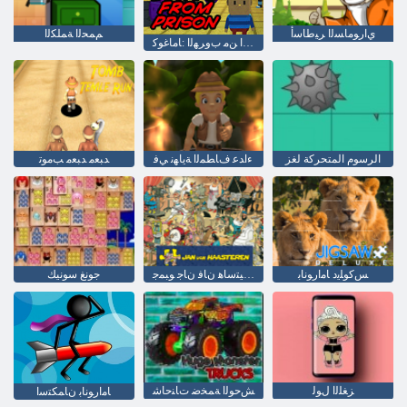
ﻱﺍﺭﻮﻣﺎﺴﻟﺍ ﺮﻴﻃﺎﺳﺃ
ﻢﻤﺤﻟﺍ ﺔﻤﻠﻜﻟﺍ
ﻦﺠﺴﻟﺍ ﻦﻣ ﺏﻭﺮﻬﻟﺍ :ﺎﻣﺎﻏﻮﻛ
الرسوم المتحركة لغز
ءﺍﺪﻋ ﻑﺎﻄﻤﻟﺍ ﺔﻳﺎﻬﻧ ﻲﻓ
ﺪﺒﻌﻣ ﺪﺒﻌﻣ ﺐﻣﻮﺗ
ﺲﻛﻮﻠﻳﺩ ﺎﻣﺍﺭﻮﻧﺎﺑ
ﻥﺮﻴﺘﺳﺎﻫ ﻥﺎﻓ ﻥﺎﺟ ﻮﺒﻤﺟ
جونغ سونيك
ﺰﻐﻠﻟﺍ ﻝﻮﻟ
ﺶﺣﻮﻟﺍ ﺔﻤﺨﺿ ﺕﺎﻨﺣﺎﺷ
ﺎﻣﺍﺭﻮﻧﺎﺑ ﻥﺎﻤﻜﺘﺳﺍ