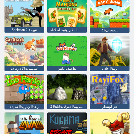
ﻁﻼ ﺒﻟﺍ ﻂﺑﺭ ﻎﻧﻮﺟ ﺎﻣ ﻚﻠﻣ
Stickman 2 ﺔﺑﻮﻘﻋ
ﺐﻤﺟ ﻲﺑﺎﻛ
ﺮﺒﻘﻟﺍ ءﺍﺪﻋ
ﻂﻄﻘﻟﺍ ﺫﺎﻘﻧﺇ
ﻙﺎﺘﺳ ﺕﺎﻛ ﺓﺮﻣﺎﻐﻣ
ﺲﻛﻮﻔﻴﻳﺍﺭ
2 ﺔﻘﻠﺤﻟﺍ ﺏﺮﻬﻤﻟﺍ ﺔﻳﺮﻗ ﺕﺎﺑﺎﻐﻟﺍ
ﺮﻋﺬﻟﺍ ﻥﺍﻮﻴﺤﻟﺍ ﺔﻘﻳﺪﺣ