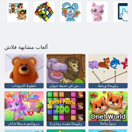
ألعاب مشابهة فلاش
ﻥﺍﻮﻴﺤﻟﺍ ﻖﺑﺎﻄﺗ
الكرة والدبابيس في حديقة حيوان
خطوط الحيوانات
ﻪﻴﻧﻭﺃ ﻢﻟﺎﻌﻟﺍ
ﻥﺭﻮﻜﻴﻧﻮﻳ ﻒﻴﻄﻟ ﺔﻳﺎﻋﺭ
ﻥﺍﻮﻴﺤﻟﺍ ﺔﻘﻳﺪﺣ ﺰﻐﻟ ﻞﺘﻛ