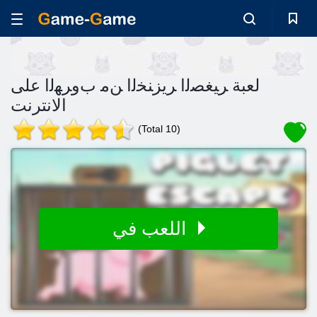
لعبة ﺮﻴﻐﺼﻟﺍ ﺮﻳﺰﻨﺨﻟﺍ ﻦﻣ ﺏﻭﺮﻬﻟﺍ على
الانترنت
(Total 10)
اللعب في