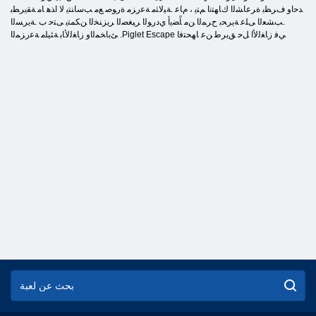
ﺪﺣﺍﻭ ﻑﺮﻈﺑ ﺓﺮﻋﺎﺸﻟﺍ ﻙﺎﻬﺘﻧﺍ ﻢﺘﻳ ، ﻡﺎﻋ .ﺔﻴﻟﺎﺜﻣ ﺔﻋﺭﺰﻣ ﺓﺭﻮﺻ ﻊﻣ ﺐﺳﺎﻨﺘﻳ ﻻ ﺍﺬﻫ ﺎﻣ ﺔﻘﻳﺮﻄﺑ
.ﺐﺸﻌﻟﺍ ﻰﻠﻋ ﺔﻳﺮﺤﺑ ﺡﺮﻤﻟﺍ ﻦﻣ ﺎًﻀﻳﺃ ﻱﺩﺭﻮﻟﺍ ﺮﻴﻐﺼﻟﺍ ﺮﻳﺰﻨﺨﻟﺍ ﻦﻜﻤﺘﻳ ﻰﺘﺣ ﺏ .ﺔﻳﺮﺴﻟﺍ
ﺊﺑﺎﺨﻤﻟﺍﻭ ﺯﺎﻐﻟﻷ ﺎﺑ ﺔﺌﻴﻠﻣ ﺔﻋﺭﺰﻤﻟﺍ .Piglet Escape ﻲﻓ ﺯﺎﻐﻟﻷ ﺍ ﻞﺣ ﻖﻳﺮﻃ ﻦﻋ ﺎﻬﺤﺘﻓﺍ