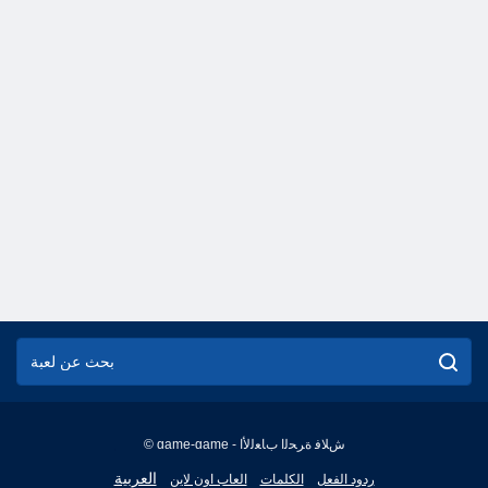
© game-game - ﺵﻼ ﻓ ﺓﺮﺤﻟﺍ ﺏﺎﻌﻟﻷ ﺍ
English
العربية
ردود الفعل
الكلمات
العاب اون لاين