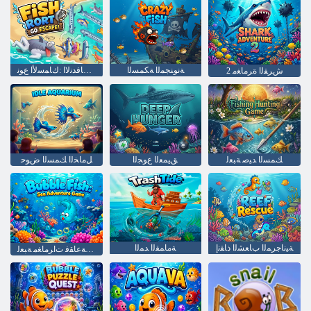
ﺔﻧﻮﻨﺠﻤﻟﺍ ﺔﻜﻤﺴﻟﺍ
ﺏﻭﺮﻬﻟﺍﻭ ﻉﺎﻓﺪﻧﻻ ﺍ :ﻙﺎﻤﺳﻷ ﺍ ﻉﻮﻧ
2 ﺵﺮﻘﻟﺍ ﺓﺮﻣﺎﻐﻣ
ﻚﻤﺴﻟﺍ ﺪﻴﺻ ﺔﺒﻌﻟ
ﻖﻴﻤﻌﻟﺍ ﻉﻮﺠﻟﺍ
ﻞﻣﺎﺨﻟﺍ ﻚﻤﺴﻟﺍ ﺽﻮﺣ
ﺔﻴﻧﺎﺟﺮﻤﻟﺍ ﺏﺎﻌﺸﻟﺍ ﺫﺎﻘﻧﺇ
ﺔﻣﺎﻤﻘﻟﺍ ﺪﻤﻟﺍ
ﺮﺤﺒﻟﺍ ﻲﻓ ﻚﻤﺴﻟﺍ ﺔﻋﺎﻘﻓ ﺕﺍﺮﻣﺎﻐﻣ ﺔﺒﻌﻟ