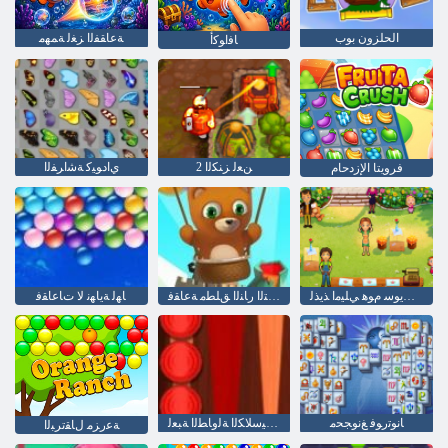
الحلزون بوب
ﺔﻋﺎﻘﻔﻟﺍ ﺰﻐﻟ ﺔﻤﻬﻣ
ﺎﻓﺍﻮﻛﺃ
2 ﻦﻌﻟ ﺰﻨﻜﻟﺍ
ﻱﺍﺩﻮﻴﻛ ﺔﺷﺍﺮﻔﻟﺍ
فرويتا الإزدحام
ﻡﻮﻫ ﺖﻳﻮﺳ ﻡﻮﻫ ﻲﻠﻴﻣﺍ ﺬﻳﺬﻟ
ﺎﻬﻟ ﺔﻳﺎﻬﻧ ﻻ ﻲﺘﻟﺍ ﺭﺎﻨﻟﺍ ﻖﻠﻄﻣ ﺔﻋﺎﻘﻓ
ﺎﻬﻟ ﺔﻳﺎﻬﻧ ﻻ ﺕﺎﻋﺎﻘﻓ
ﺎﻧﻮﺗﺭﻮﻓ ﻎﻧﻮﺠﺤﻣ
ﺔﻴﻜﻴﺳﻼ ﻜﻟﺍ ﺔﻟﻭﺎﻄﻟﺍ ﺔﺒﻌﻟ
ﺔﻋﺭﺰﻣ ﻝﺎﻘﺗﺮﺒﻟﺍ