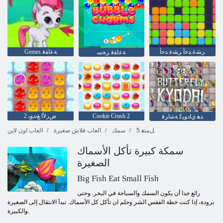
ﺮﺸﻋ ﺪﺣﺃ ﺮﺸﻋ ﺪﺣﺃ
Gemes ﺔﻋﺎﻘﻓ
ﺔﻋﺎﻘﻓ ﺮﺤﺳ
Cookie Crush 2
2 ﺽﺭﻷ ﺍ ﻎﻧﺩﻮﺑ
ﺪﻫ ﻱﺍﺩﻮﻴﻛ ﺔﺷﺍﺮﻓ
5 ﻞﻤﺘﻫ
سمك
العاب فلاش صغيرة
العاب اون لاين
سمكة كبيرة تأكل الأسماك
الصغيرة
Big Fish Eat Small Fish
رائع جدا أن يكون السمك والسباحة في البحر. وحتى
برودة، إذا كنت خطة الفقس الشر وحلم ان تأكل كل الأسماك. تبدأ الانتقال إلى الصغيرة
والكبيرة.