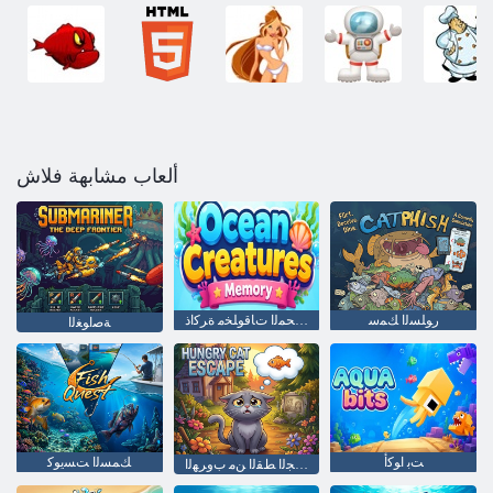
ألعاب مشابهة فلاش
ﺭﻮﻠﺴﻟﺍ ﻚﻤﺳ
ﻂﻴﺤﻤﻟﺍ ﺕﺎﻗﻮﻠﺨﻣ ﺓﺮﻛﺍﺫ
ﺔﺻﺍﻮﻐﻟﺍ
ﺖﺑ ﺍﻮﻛﺃ
ﻚﻤﺴﻟﺍ ﺖﺴﻳﻮﻛ
ﻊﺋﺎﺠﻟﺍ ﻂﻘﻟﺍ ﻦﻣ ﺏﻭﺮﻬﻟﺍ