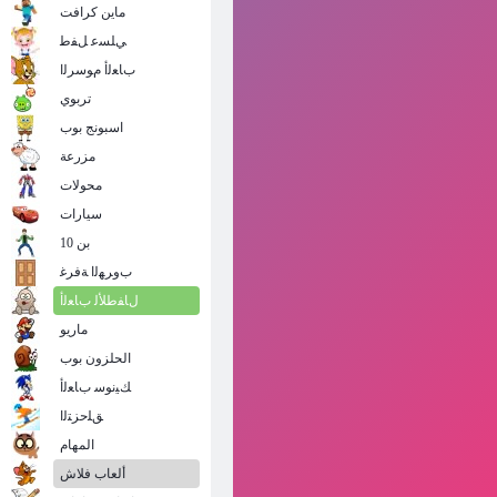
ماين كرافت
ﻲﻠﺴﻋ ﻞﻔﻃ
ﺏﺎﻌﻟﺃ ﻡﻮﺳﺮﻟﺍ
تربوي
اسبونج بوب
مزرعة
محولات
سيارات
بن 10
ﺏﻭﺮﻬﻟﺍ ﺔﻓﺮﻏ
ﻝﺎﻔﻃﻸ ﻟ ﺏﺎﻌﻟﺃ
ماريو
الحلزون بوب
ﻚﻴﻧﻮﺳ ﺏﺎﻌﻟﺃ
ﻖﻠﺣﺰﺘﻟﺍ
المهام
ألعاب فلاش