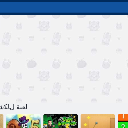
لعبة ﻝﺎﻜﺷﻻ