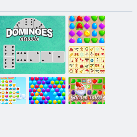
ﺎﻨﻳﺭﺍ ﺶﺗﺎﻣ
ﻎﻧﻮﺟ ﺱﺎﻣ
ﺲﻳﺮﻛ
Smarty
ﺔﻘﻳﺪﺤﻟﺍ ﺕﺎﻳﺎﻜﺣ
ﺕﺎﻋﺎﻘﻔﻟﺍ
ﻚﻴﺳﻼ ﻛ ﻮﻨﻴﻣﻭﺪﻟﺍ
okie Crush 3