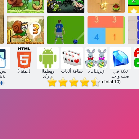
الحلزون بوب 5
ﻞﺒﺤﻟﺍ ﻊﻄﻗﺍ
بوب السارق 2
قصة حب
ﺕﺎﻋﺎﻘﻓ ﻡﺪﻘﻟﺍ
10 ﻰﻠﻋ ﻝﻮﺼﺤﻟﺍ
ﺓﺮﻛ
3 ﺏﻮﺑ ﻥﻭﺰﻠﺤﻟﺍ
ثلاثة في
ﻕﺮﻔﻟﺍ ﺪﺟ
بطاقة ألعاب
ﺮﻬﻈﻤﻟﺍ
5 ﻞﻤﺘﻫ
ﺲﻤﻠ
صف واحد
ﻱﺮﻛﺫ
ﺔﺷ
(Total 10)