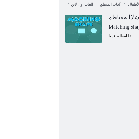
لأطفال
ألعاب المنطق
العاب اون لاين
ﻻ ﺍ ﺔﻘﺑﺎﻄﻣ
Matching sha
ﺔﻠﺑﺎﻘﻤﻟﺍ ﻡﺎﻗﺭﻷ ﺍ
ﺔﻌﺒﻄﻟﺍ ﺩﻼ ﻴﻤﻟﺍ ﺪﻴﻋ ﺕﺎﻋﺎﻘﻓ ﻯﺪﻨﻫ