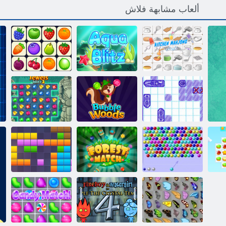
ألعاب مشابهة فلاش
ﺔﻴﻜﻴﺳﻼ ﻜﻟﺍ
ﺦﺒﻄﻤﻟﺍ ﻎﻧﻮﺟ ﺎﻣ
Aqua Blitz
ﻝﺎﺼﺗﻻ ﺍ ﻪﻴﻧﻭﺃ
ﺔﺟﺭﺎﺑ ﺮﺤﺒﻟﺍ
ﺯﺩﻭﻭ ﻞﺑﺎﺑ
3 ﺰﺘﻴﻠﺑ ﺮﻫﺍﻮﺟ
Html5 ﺭفقاعة
Co
مطلق النار
ﺕﺎﺑﺎﻐﻟﺍ ﺓﺍﺭﺎﺒﻣ
11x11 ﻞﺘﻛ