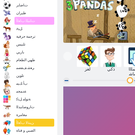
ﺕﺎﺿﺎﻳﺭ
طيران
ﺕﺎﻨﺒﻠﻟ ﺏﺎﻌﻟﺃ
ﻞﻴﺧ
ترجمة حرفية
تلبيس
باربي
طهي الطعام
ﺮﻌﺷ ﻒﻔﺼﻣ
ﻟﺍ
ذكي
لغز
ﺎﺷ
تلوين
ﺏﺃ ﻚﻴﻣ
ﺓﺪﻤﺠﻣ
3 الباندا
ﺔﻧﻮﻠﻣ ﻞﺘﻛ
ﺕﺍﺭﻮﺻﺎﻨﻳﺪﻟﺍ
مغامرة
ﻦﻴﻨﺛﻻ ﺏﺎﻌﻟﺃ
الصبي و فتاة