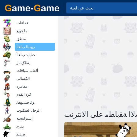
فقاعات
ما جونغ
منطق
ﻦﻴﻨﺒﻠﻟ ﺏﺎﻌﻟﺃ
ﺕﺎﺑﺎﺑﺩ ﺏﺎﻌﻟﺃ
إطلاق نار
ألعاب سباقات
الكسالى
مغامرة
كرة القدم
ﻮﻏﺎﺠﻨﻴﻧ ﻮﻐﻴﻟ
الرجل العنكبوت
 ﺍ ﺔﻘﺑﺎﻄﻣ على الانترنت
إستراتيجية
ﺏﺮﺣ
ﺹﺎﻨﻗ