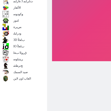
ﺕﺎﻳﺭﺎﺒﻣ 3 ﺓﺍﺭﺎﺒﻣ
الألغاز
ﻮﻛﻭﺩﻮﺳ
ﺎﻣﻭﺯ
ﺲﻳﺮﺘﺗ
ﻭﺩﺭﺎﻴﻠﺑ
3D ﺏﺎﻌﻟﺃ
IO ﺏﺎﻌﻟﺃ
ﻕﺭﻮﻟﺍ ﺐﻌﻟ
ﺮﻴﺘﻴﻟﻮﺳ
ﺞﻧﺮﻄﺷ
صيد السمك
العاب اون لاين