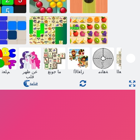
ﺔﻟﻭﺎﻄﻟﺍ
ﺎﻏﺎﺳ ﺭﺎﻨﻟﺍ
ﻲﺷﻮﺴﻟﺍ
ﻖﻠﻄﻣ ﺔﻋﺎﻘﻓ
ﺪﺣﻮﺗ
ﺮﻴﺼﻌﻟﺍ ﺵﺍﺩ
كريس جونغ
1212!
ﻪﻟﻭﺎﻃ ﺏﺎﻌﻟﺍ
ﺔﻫﺎﺘﻣ
ﺯﺎﻐﻟﻷ ﺍ
ما جونغ
عن ظهر
ﻢﻠﻌﺗ
قلب
قتامة