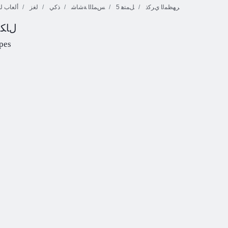
ﺮﻬﻈﻤﻟﺍ ﻱﺮﻛﺫ
5 ﻞﻤﺘﻫ
ﺲﻤﻠﻟﺍ ﺔﺷﺎﺷ
ذكي
لغز
ألعاب ل
Fireboy ﻭ
ﻝﺎﻜﺷ
Watergirl 4:
ﻱﺍﺩﻮﻴﻛ ﺔﺷﺍﺮﻔﻟﺍ
Crystal Temple
!ﻯﻮﻠﺤﻟﺍ ﺓﺍﺭﺎﺒﻣ
pes