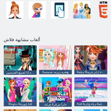
ألعاب مشابهة فلاش
ﺮﻌﺸﻟﺍ ﺔﻗﻼ ﺣ ﻝﺎﻳﺭ ﺓﺮﻴﻣﻷ ﺍ ﺪﻴﻠﺠﻟﺍ
ﻊﻔﺗﺮﻣ ﺮﻳﺮﺳ :ﺓﺪﻤﺠﻤﻟﺍ
القلب البارد: الأرقام على وجهه آنا لجميع القديسين
Null ﺔﺴﻓﺎﻨﻤﻟﺍ ﺪﻴﻠﺠﻟﺍ ﻰﻠﻋ ﺞﻟﺰﺘﻟﺍ
ﻼ ﻴﻟ ﺝﻭﺮﺨﻟﺍ ﺕﺍﻮﺧﻷ ﺍ
ءﺎﻳﺯﺃ ﺺﻗﺮﻟﺍ ﻉﺭﺎﺷ