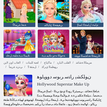
ﻡﺎﻤﺣ ﻝﺎﻤﺠﻟﺍ ﺎﺴﻟﺇ
ﺔﻨﻌﻟ ﺓﺮﻴﻣﻷ ﺍ
ﻲﻘﻴﻘﺤﻟﺍ ﺝﺎﻴﻛﺎﻣ
ﺔﺣﻮﻠﻟﺍ ﻪﺟﻭ ﺩﻼ ﻴﻣ ﺪﻴﻋ
ﺝﺭﺎﺧ ﺩﻼ ﻴﻤﻟﺍ ﺪﻴﻋ ﺔﻠﻔﺣ ﻞﺧﺍﺩ
ءﺍﺮﻤﺤﻟﺍ ﺓﺩﺎﺠﺴﻟﺍ ﻡﻮﺠﻧ
ﺲﻤﻠﻟﺍ ﺔﺷﺎﺷ
القلب البارد
ماكياج
لعبة للبنات
العاب اون لاين
ﺮﻬﻈﻤﻟﺍ ﻱﺮﻛﺫ
5 ﻞﻤﺘﻫ
ﻲﻧﺰﻳﺩ ﺓﺮﻴﻣﺃ
ﻥﻮﻠﻜﺸﻳ ﺭﺎﺘﺳ ﺮﺑﻮﺳ ﺩﻭﻮﻴﻟﻮﻫ
Hollywood Superstar Make Up
.ﺔﻳﺎﻐﻠﻟ ﺔﻌﺋﺎﺷ ، ﻲﺴﻴﺋﺮﻟﺍ ﺭﻭﺪﻟﺍ ﻱﺩﺆﺗ ﻲﺘﻟﺍ - ﺎﺴﻟﺇ ﺓﺮﻴﻣﻷ ﺍ
ﺖﺤﺒﺻﺃ ، ﺪﻴﻠﺠﻟﺍ ﺔﻜﻠﻣ ﻦﻋ ﺔ .ﻑﻮﻟﺄﻤﻟﺍ ﻢﺠﻨﻟﺍ ﻢﻤﺼﻤﻟﺍ ﺖﻨﻛ
ﺝﺎﻴﻜﻤﻟﺍ ﺭﺎﺘﺳﺮﺑﻮﺳ ﺩﻭﻮﻴﻟﻮﻫ ﺔﺒﻌﻟ ﻲﻓ ، ﻞﻤﻌﻟﺍ ﻰﻠﻋ ﻝﻮﺼﺤﻟﺍ .ﺎﻬﺘﻳﻮﻘﺗﻭ ﺎﻬﻴﻠﻋ ﺪﻴﻛﺄﺘﻟﺍ ﻂﻘﻓ
ﻦﻜﻟﻭ ، ﺎﻬﻟﺎﻤﺟ ﺩﺎﺴﻓﺇ ﻥﻭﺩ ، ﺓﺎﺘﻔﻟﺍ ﺪﻠﺟ ﺐﺳﺎﻨﺗ ﻥﺃ ﻦﻜﻤﻳ .ﺔﺤﻴﺤﺼﻟﺍ ﺐﺟﺍﻮﺤﻟﺍﻭ ﻎﺒﺼﻟﺍ