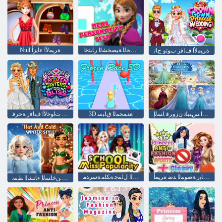
ﺔﻴﻘﻴﻘﺤﻟﺍ ﺔﻴﺼﺨﺸﻟﺍ ﺭﺎﺒﺘﺧﺍ
Null ﺓﺮﻴﻣﻷ ﺍ ءﺎﻳﺯﺃ
ﺓﺮﻴﻣﻷ ﺍ ﻑﺎﻓﺯ ﺏﻮﺛﻭ ﺝﺎﺗ
ﻢﺳﻮﻤﻟﺍ ﺲﻴﺒﻠﺗ ﻥﺯﻭﺮﻓ ﺎﺴﻟﺇ
3D ﺓﺪﻤﺠﻤﻟﺍ ﻕﺎﺒﺳ
ﺓﺪﻤﺠﻤﻟﺍ ﺕﺍﻮﺧﻷ ﺍ ﻑﺎﻓﺯ ﺔﺣﺮﻓ
ﺔﻴﻗﺍﺭ + ﺔﻴﺿﺎﻳﺭ ﺔﺿﻮﻤﻟﺍ ﺪﺿ ﺓﺮﻴﻣﺃ
ﺔﻴﺒﻌﺸﻟﺍ ﻝﺎﻤﺟ ﺔﻜﻠﻣ ﺔﺳﺭﺪﻣ
ﺩﺭﺎﺒﻟﺍﻭ ﻦﺧﺎﺴﻟﺍ ءﺎﺘﺸﻟﺍ ﻂﻤﻧ