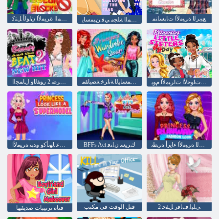
ﻊﻴﺑﺮﻟﺍ ﺓﺮﻴﻣﻷ ﺍ ﺕﺎﺒﺳﺎﻨﻣ
ءﺎﻳﺯﻸ ﻟ ﺓﺩﺎﻀﻤﻟﺍ ﺓﺮﻴﻣﻷ ﺍ ﻥﺍﻮﻟﺃ ﻞﺘﻛ
ﺔﺿﻮﻤﻟﺍ ﺔﻠﺠﻣ ﻲﻓ ﻦﻴﻤﺳﺎﻳ
ﻞﻴﻳﺭﺁﻭ ﻦﻴﻤﺳﺎﻴﻟﺍ ﺔﻧﺍﺰﺧ ﺔﻀﻳﺎﻘﻣ
ﺪﻳﺪﺟ ﺏﺮﺿ 2 ﺯﻮﻔﻟﺍﻭ ﻝﺎﻤﺠﻟﺍ
ﺕﺍﺮﻴﻐﺼﻟﺍ ﺕﺍﻮﺧﻷ ﺍ ﺕﺍﺮﻴﻣﻷ ﺍ ﻡﻮﻳ
ﺝﺭﺪﻤﻟﺍ ﺓﺮﻴﻣﻷ ﺍ ءﺎﻳﺯﺃ ﺓﺮﻈﻧ
BFFs Act ﻙﺮﻴﺳ ﻥﺎﻨﻓ
ءﺎﻳﺯﺃ ﺔﺿﺭﺎﻋ ﺎﻬﻧﺄﻛﻭ ﻭﺪﺒﺗ ﺓﺮﻴﻣﻷ ﺍ
2 ﻰﻠﻴﻟ ﻑﺎﻓﺯ ﻞﻔﺣ
قتل الوقت في مكتب
فتاة ترتيبات صديقها