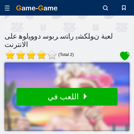
لعبة ﻥﻮﻠﻜﺸﻳ ﺭﺎﺘﺳ ﺮﺑﻮﺳ ﺩﻭﻮﻴﻟﻮﻫ على
الانترنت
(Total 2)
اللعب في