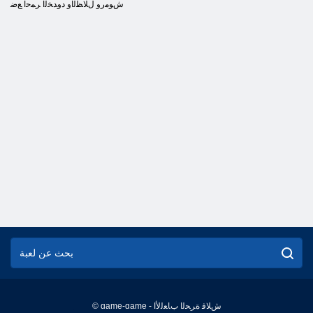
ﺵﻮﻣﺭﻭ ﻝﻼ ﻈﻟﺍﻭ ﺩﻭﺪﺨﻟﺍ ﺮﻤﺣﺍ ﻊﺿ
© game-game - ﺵﻼ ﻓ ﺓﺮﺤﻟﺍ ﺏﺎﻌﻟﻷ ﺍ