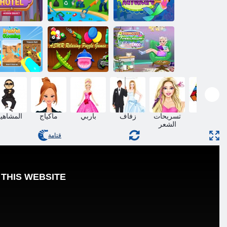
Dora the
Explorer Dora's
Mermaid
ﻪﻴﻓ ﺏﻮﻏﺮﻤﻟﺍ
ﻲﻗﺪﻨﻓ ﻲﻓ
Adventure
ﺮﻴﻏ ﻦﻴﺑﺭﺎﺤﻤﻟﺍ
ﺔﻴﻔﺨﻤﻟﺍ ﻲﺘﻨﺋ
ﻮﻜﻳﺩ ﻒﻳﻻ ﻡﺭﺮﺗ
ASMR ﺔﺤﻳﺮﻤﻟﺍ
ﺓﺮﻴﻣﻷ ﺍ
ﺯﺎﻐﻟﻷ ﺍ ﺏﺎﻌﻟﺃ
ﺕﻭﺮﻨﻳﺮﺑ ﻒﻴﻈ
لغز
تسريحات
زفاف
باربي
ماكياج
المشاهي
الشعر
قتامة