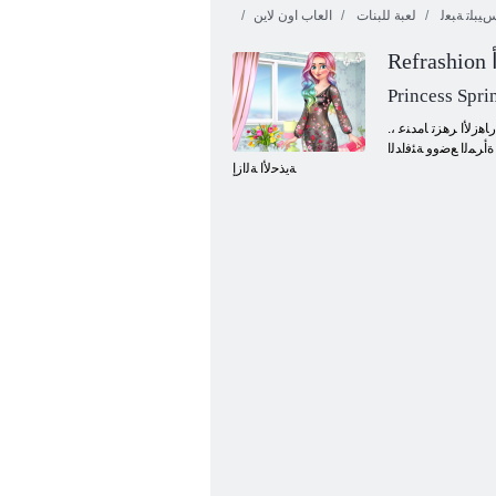
ﻴﺒﻠﺗ ﺔﺒﻌﻟ
لعبة للبنات
العاب اون لاين
Princess Spri
.ﺎﻬﻇﺎﻘﻴﺘﺳﺍﻭ ﺎﻫﺪﻳﺪﺠﺗﻭ ﺔﻌﻴﺒﻄﻠﻟ ءﺎﻴﺣﺇ ﻮﻫ ﻊﻴﺑﺮﻟﺍ .ﺔﺻﺎﺨﻟﺍ ﺎﻬﺘﻓﺮﻏ ﻊﻣ ﺃﺪﺒﺗ ﻥﺃ ﺕﺭﺮﻗﻭ ﻥﻮﻴﻓﺎﺸﻳﺭ ﻊﻴﺑﺮﻟﺍ ﺓﺮﻴﻣﻷ ﺍ ﺔﺒﻌﻟ ﻦﻣ ﺎﻧﺁ ﺓﺮﻴﻣﻷ ﺍ ﺖﻤﻜﺣ .ﺔﻗﺍﺮﺑ ﺲﻤﺸﻟﺍ ﻕﺮﺸﺗﻭ ﺮﻀﺧﺃ ﺐﺸﻌﻟﺍﻭ ، ﻉﺭﺎﺸﻟﺍ ﻲﻓ ﺭﺎﻫﺯﻷ ﺍ ﺮﻫﺰﺗ ﺎﻣﺪﻨﻋ ،
ﺓﺃﺮﻤﻟﺍ ﻊﺿﻭﻭ ﺔﺌﻓﺍﺪﻟﺍ
ﺔﻳﺬﺣﻷ ﺍ ﺔﻟﺍﺯﺇ
ﺔﻴﺒﻌﺸﻟﺍ ﻝﺎﻤﺟ ﺔﻜﻠﻣ ﺔﺳﺭﺪﻣ