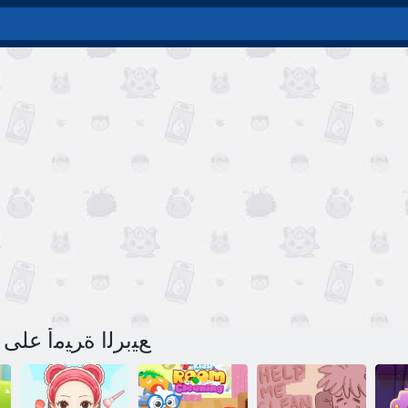
لعبة Refrashion ﻊﻴﺑﺮﻟﺍ ﺓﺮﻴﻣﺃ