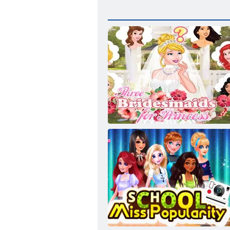
ﻼ ﻳﻹ ﻑﺮﺸﻟﺍ ﺕﺎﻔﻴﺻﻭ ﺙﻼ ﺛ