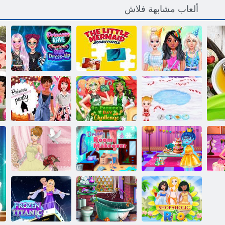
ألعاب مشابهة فلاش
ﺓﺮﻴﻐﺼﻟﺍ ﺮﺤﺒﻟﺍ
ﻞﻴﺘﺳﺎﺒﻟﺍ ﺏﺰﺣ
ﺔﻳﺭﻮﺣ ﺔﻋﻮﻄﻘﻤﻟﺍ
ﺱﺎﺒﻠﻟﺍﻭ ﻥﺎﻳﺬﻬﻟﺍ
ﺕﺎﺒﻴﺗﺮﺗ ﺔﻠﻴﻤﺟ
ﺭﻮﺼﻟﺍ ﺔﻴﺠﺣﺃ
ﺕﺍﺮﻴﻣﻷ ﺍ ءﺎﻳﺯﺃ
الزنجبيل بندق
.ﻉﺭﺎﺷ ﻚﻳﺮﺗﺎﺑ
ﻎﻨﻴﻣﺭﻮﺳﻭﻮﻫ
منزل الطفل
ﻡﻮﻳ ﻱﺪﺤﺗ
ﺓﺮﻴﻣﻷ ﺍ ﺔﻠﻔﺣ
 ﺍ
ﺝﺭﺎﺧ ﺩﻼ ﻴﻤﻟﺍ ﺪﻴﻋ
ﺔﻓﺮﻏ ﺕﺎﺒﻴﺗﺮﺗ
2 ﻰﻠﻴﻟ ﻑﺎﻓﺯ
ﻛ
ﺔﻠﻔﺣ ﻞﺧﺍﺩ
ﻢﻠﺣ
ﻞﻔﺣ