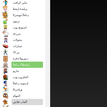
ماين كرافت
ﻲﻠﺴﻋ ﻞﻔﻃ
ﺏﺎﻌﻟﺃ ﻡﻮﺳﺮﻟﺍ
تربوي
اسبونج بوب
مزرعة
محولات
سيارات
بن 10
ﺏﻭﺮﻬﻟﺍ ﺔﻓﺮﻏ
ﻝﺎﻔﻃﻸ ﻟ ﺏﺎﻌﻟﺃ
ماريو
الحلزون بوب
ﻚﻴﻧﻮﺳ ﺏﺎﻌﻟﺃ
ﻖﻠﺣﺰﺘﻟﺍ
المهام
ألعاب فلاش