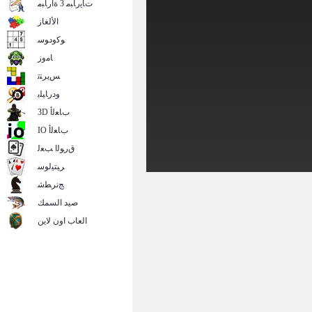
ﺕﺎﻳﺭﺎﺒﻣ 3 ﺓﺍﺭﺎﺒﻣ
الألغاز
ﻮﻛﻭﺩﻮﺳ
ﺎﻣﻭﺯ
ﺲﻳﺮﺘﺗ
ﻭﺩﺭﺎﻴﻠﺑ
3D ﺏﺎﻌﻟﺃ
IO ﺏﺎﻌﻟﺃ
ﻕﺭﻮﻟﺍ ﺐﻌﻟ
ﺮﻴﺘﻴﻟﻮﺳ
ﺞﻧﺮﻄﺷ
صيد السمك
العاب اون لاين