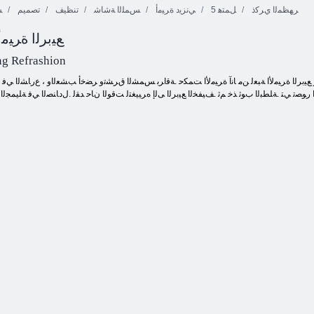
ﺮﻬﻈﻤﻟﺍ ﻱﺮﻛﺫ
5 ﻞﻤﺘﻫ
ﻲﻧﺰﻳﺩ ﺓﺮﻴﻣﺃ
ﺲﻤﻠﻟﺍ ﺔﺷﺎﺷ
تنظيف
تصميم
ﺲ
Refrashion ﻊﻴﺑﺮﻟﺍ ﺓﺮﻴﻣﺃ
ريو محبي
ﺮﺧﺎﻓ ﻡﺎﻤﺣ
التسوق
ﻢﻴﻤﺼﺗ
ﺓﺪﻤﺠﻣ ﻚﻴﻧﺎﺘﻴﺗ
ng Refrashion
 ﺭﻮﺼﺗ ﻲﺘ .ﺔﻠﻄﺒﻟﺍ ﺏﻮﺛ ﺬﺧ ﻢﺛ .ﻒﻴﻔﺨﻟﺍ ﻊﻴﺑﺮﻟﺍ ﻰﻟﺇ ﻩﺮﻴﻴﻐﺘﻟ ﺖﻗﻮﻟﺍ ﻥﺎﺣ ﺪﻘﻟ .ﻝﺩﺎﻨﺼﻟﺍ ﻲﻓ ﺔﻠﻴﻤﺠﻟﺍ 