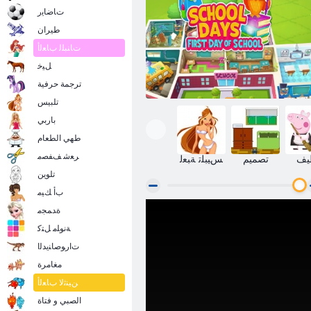
ﺕﺎﺿﺎﻳﺭ
طيران
ﺕﺎﻨﺒﻠﻟ ﺏﺎﻌﻟﺃ
ﻞﻴﺧ
ترجمة حرفية
تلبيس
باربي
طهي الطعام
ﺮﻌﺷ ﻒﻔﺼﻣ
يف
تصميم
ﺲﻴﺒﻠﺗ ﺔﺒﻌﻟ
تلوين
ﺏﺃ ﻚﻴﻣ
ﺓﺪﻤﺠﻣ
ﺔﺳﺭﺪﻤﻟﺍ ﻦﻣ ﻝﻭﻷ ﺍ ﻡﻮﻴﻟﺍ ﻲﻓ ﺔﻴﺳﺍﺭﺪﻟﺍ ﻡﺎﻳﻷ ﺍ
ﺔﻧﻮﻠﻣ ﻞﺘﻛ
ﺕﺍﺭﻮﺻﺎﻨﻳﺪﻟﺍ
مغامرة
ﻦﻴﻨﺛﻻ ﺏﺎﻌﻟﺃ
الصبي و فتاة