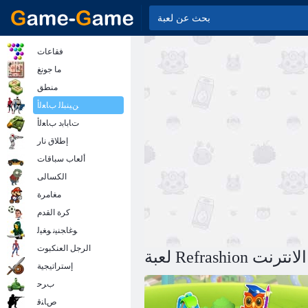
فقاعات
ما جونغ
منطق
ﻦﻴﻨﺒﻠﻟ ﺏﺎﻌﻟﺃ
ﺕﺎﺑﺎﺑﺩ ﺏﺎﻌﻟﺃ
إطلاق نار
ألعاب سباقات
الكسالى
مغامرة
كرة القدم
ﻮﻏﺎﺠﻨﻴﻧ ﻮﻐﻴﻟ
الرجل العنكبوت
 على الانترنت
إستراتيجية
ﺏﺮﺣ
ﺹﺎﻨﻗ