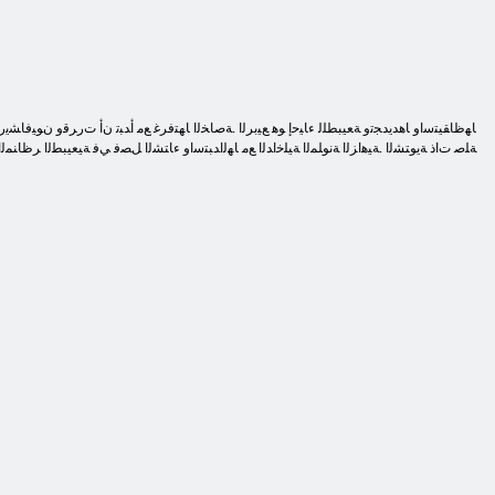
ﺔﻠﺻ ﺕﺍﺫ ﺔﻳﻮﺘﺸﻟﺍ .ﺔﻴﻫﺍﺰﻟﺍ ﺔﻧﻮﻠﻤﻟﺍ ﺔﻴﻠﺧﺍﺪﻟﺍ ﻊﻣ ﺎﻬﻟﺍﺪﺒﺘﺳﺍﻭ ءﺎﺘﺸﻟﺍ ﻞﺼﻓ ﻲﻓ ﺔﻴﻌﻴﺒﻄﻟﺍ ﺮﻇﺎﻨﻤﻟﺍ