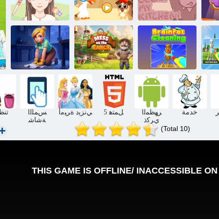
ﻲﺨﺒﻄﻣ ﻒﻴﻈﻨﺗ
ﻝﺎﻔﻃﻷ ﺍ ﺔﻓﺮﻏ
ﺔﺒﺗﺮﻣ ASMR
ﺎﻛ
ﻲﻓ ﻲﻧﺪﻋﺎﺳ
ﻒﻴﻈﻨﺗ
ﺔﻴﻟﺎﺜﻣ
ﺔﻋﺭﺰﻤﻟﺍ ﻲﻓ
ﻨﺗ
ﺕﻭﺮﻨﻳﺮﺑ ﻒﻴﻈﻨﺗ
ﻰﺿﻮﻓ
ﻦﻓﺎﻫ ﺞﻣﺩ
ر
خدمة
ﺮﻬﻈﻤﻟﺍ
5 ﻞﻤﺘﻫ
ﻲﻧﺰﻳﺩ ﺓﺮﻴﻣﺃ
ﺲﻤﻠﻟﺍ
تنظ
ﻱﺮﻛﺫ
ﺔﺷﺎﺷ
(Total 10)