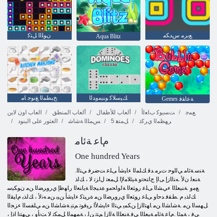
ﻊﺑﺮﻣ ﺱﺪﻜﻣ
ﻥﻮﻠﻟﺍ ﻞﺘﻛ
Aqua Blitz
ﻚﻴﺳﻼ ﻛ ﻮﻨﻴﻣﻭﺪﻟﺍ
ﺦﺒﻄﻤﻟﺍ ﻎﻧﻮﺟ ﺎﻣ
Gemes ﺔﻋﺎﻘﻓ
ﻊﻤﺟ
ﺖﺴﻳﻮﻛ ﺏﺎﻌﻟﺃ
ألعاب للأطفال
ألعاب المنطق
العاب اون لاين
ﺮﻬﻈﻤﻟﺍ ﻱﺮﻛﺫ
5 ﻞﻤﺘﻫ
ﺲﻤﻠﻟﺍ ﺔﺷﺎﺷ
العثور على البنود
ﻡﺎﻋ ﺔﺋﺎﻣ
One hundred Years
.ﺔﻨﺳ ﺔﺋﺎﻣ ﻲﻟﺍﻮﺣ ﺕﺮﻣ ﺪﻗ ﻚﻠﻤﻟﺍ ءﺎﻴﺷﺃ ﻰﻠﻋ ﺖﺿﺮﻓ ﻲﺘﻟﺍ
ﺔﻨﻌﻟ ﻥﻷ .ﻪﺘﻟﺍﺯﺇ ﻰﻟﺇ ﺝﺎﺘﺤﺗﻭ ﺔﻴﺋﻼ ﻣﻹ ﺍ ﻞﻤﻌﺗ ﻝﺍﺰﺗ ﻻ ، ﻚﻟﺫ
ﻊﻣﻭ .ﺔﻨﻴﻌﻠﻟﺍ ءﻲﺸﻟﺍ ﻰﻠﻋ ﺭﻮﺜﻌﻟﺍ ﺔﻟﻭﺎﺤﻣﻭ ﺓﺪﻴﺠﻟﺍ ﺔﻳﺎﻨﻌﻟﺍ ﺭﺎﻬﻇﺇ ﻱﺭﻭﺮﻀﻟﺍ ﻦﻣ ﻥﻮﻜﻴﺳ
ﻚﻟﺬﺑ ﻡ .ﻂﻘﻓ ﺪﺣﺍﻭ ﻰﻠﻋ ﺭﻮﺜﻌﻟﺍ ﻱﺭﻭﺮﻀﻟﺍ ﻦﻣ ﺓﺮﻴﺜﻛ ءﺎﻴﺷﺃ ﻦﻴﺑ ﻦﻣ ﻪﻧﻷ ، ﻚﻟﺬﺑ ﻡﺎﻴﻘﻟﺍ
ﻞﻬﺴﻟﺍ ﻦﻣ .ﺔﺷﺎﺸﻟﺍ ﻦﻣ ﺎﻬﺘﻟﺍﺯﺇ ﻦﻜﻤﻳ ﻲﺘﻟﺍ ءﺎﻴﺷﻷ ﺍ ﺮﻴﻓﻮﺗ ﻢﺘﻳ ﺔﺷﺎﺸﻟﺍ ﻦﻣ ﻲﻠﻔﺴﻟﺍ ءﺰﺠﻟﺍ
ﻲﻓ ، ﺔﻤﺋﺎ .ﻡﺎﻋ ﺔﺋﺎﻣ ﺔﺒﻌﻠﻟﺍ ﻲﻓ ﺔﻨﻌﻠﻟﺍ ﺔﻟﺍﺯﺇ ﻢﺘﺗ ﻦﻟ ، ﺔﻤﻬﻤﻟﺍ ﻞﻤﻜﺗ ﻻ ﺖﻧﺃﻭ ، ﻰﻬﺘﻧﺍ ﺍﺫﺇ ،