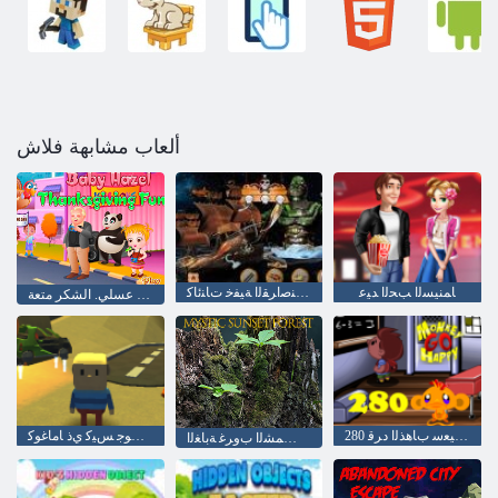
ألعاب مشابهة فلاش
ﺎﻤﻨﻴﺴﻟﺍ ﺐﺤﻟﺍ ﺪﻴﻋ
ﺰﻨﻜﻟﺍ ﺔﻨﺻﺍﺮﻘﻟﺍ ﺔﻴﻔﺧ ﺕﺎﻨﺋﺎﻛ
طفل عسلي. الشكر متعة
280 ﺔﻠﺣﺮﻤﻟﺍ ﺪﻴﻌﺳ ﺏﺎﻫﺬﻟﺍ ﺩﺮﻗ
ﺱﻭﺎﻫ ﺖﺳﻮﺟ ﺲﻴﻛ ﻱﺫ ﺎﻣﺎﻏﻮﻛ
ﻲﻓﻮﺼﻟﺍ ﺲﻤﺸﻟﺍ ﺏﻭﺮﻏ ﺔﺑﺎﻐﻟﺍ