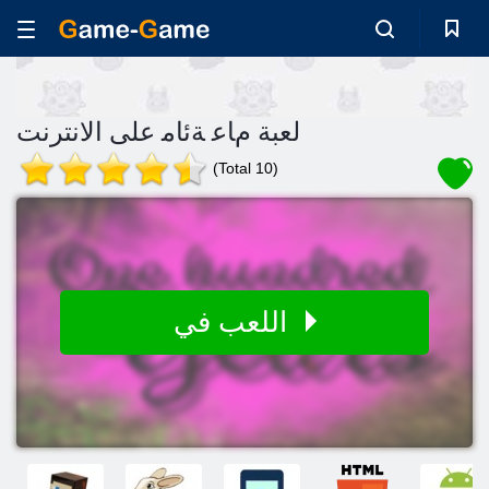
لعبة ﻡﺎﻋ ﺔﺋﺎﻣ على الانترنت
(Total 10)
اللعب في