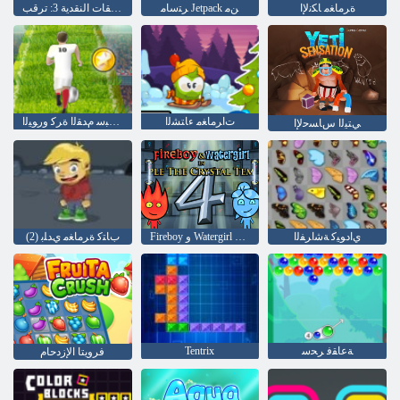
ﺓﺮﻣﺎﻐﻣ ﺎﻜﻧﻹ ﺍ
ﺮﺘﺳﺎﻣ Jetpack ﻦﻣ
التدفقات النقدية 3: ترقب
ﺕﺍﺮﻣﺎﻐﻣ ءﺎﺘﺸﻟﺍ
ﺖﻨﻳﺮﺒﺳ ﻡﺪﻘﻟﺍ ﺓﺮﻛ ﻭﺭﻮﻴﻟﺍ
ﻲﺘﻴﻟﺍ ﺱﺎﺴﺣﻹ ﺍ
ﻱﺍﺩﻮﻴﻛ ﺔﺷﺍﺮﻔﻟﺍ
Fireboy ﻭ Watergirl 4: Crystal Temple
(2) ﺏﺎﺘﻛ ﺓﺮﻣﺎﻐﻣ ﻱﺪﻠﺑ
ﺔﻋﺎﻘﻓ ﺮﺤﺳ
Tentrix
فرويتا الإزدحام