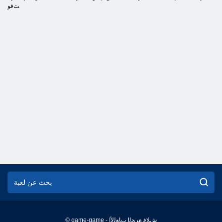
ﺖﻗﻮ
© game-game - ﺵﻼ ﻓ ﺓﺮﺤﻟﺍ ﺏﺎﻌﻟﻷ ﺍ