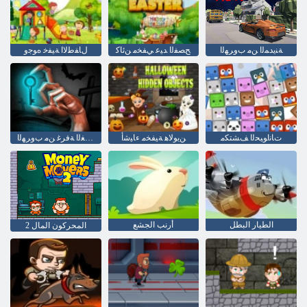
ﺔﻨﻳﺪﻤﻟﺍ ﻦﻣ ﺏﻭﺮﻬﻟﺍ
ﺢﺼﻔﻟﺍ ﺪﻴﻋ ﻲﻔﺨﻣ ﻦﺋﺎﻛ
ﻝﺎﻔﻃﻻ ﺍ ﺔﻴﻔﺧ ﻩﻮﺟﻭ
ﺕﺎﻧﺍﻮﻴﺤﻟﺍ ﻒﺸﺘﻜﻣ
ﻦﻳﻮﻟﺎﻫ ﺔﻴﻔﺨﻣ ءﺎﻴﺷﺃ
ﺽﻮﻤﻐﻟﺍ ﺔﻓﺮﻏ ﻦﻣ ﺏﻭﺮﻬﻟﺍ
الطيار البطل
أرنب الجشع
المحركون المال 2