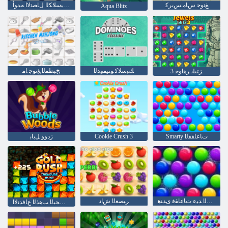
ﻎﻧﻮﺟ ﺱﺎﻣ ﺲﻳﺮﻛ
ﺔﻴﻜﻴﺳﻼ ﻜﻟﺍ ﻝﺎﺼﺗﻻ ﺍ ﻪﻴﻧﻭﺃ
Aqua Blitz
ﻚﻴﺳﻼ ﻛ ﻮﻨﻴﻣﻭﺪﻟﺍ
ﺦﺒﻄﻤﻟﺍ ﻎﻧﻮﺟ ﺎﻣ
3 ﺰﺘﻴﻠﺑ ﺮﻫﺍﻮﺟ
Smarty ﺕﺎﻋﺎﻘﻔﻟﺍ
Cookie Crush 3
ﺯﺩﻭﻭ ﻞﺑﺎﺑ
ﺔﻌﺒﻄﻟﺍ ﺩﻼ ﻴﻤﻟﺍ ﺪﻴﻋ ﺕﺎﻋﺎﻘﻓ ﻯﺪﻨﻫ
ﺮﻴﺼﻌﻟﺍ ﺵﺍﺩ
ﺰﻨﻜﻟﺍ ﻦﻋ ﺚﺤﺒﻟﺍ ﺐﻫﺬﻟﺍ ﻉﺎﻓﺪﻧﻻ ﺍ