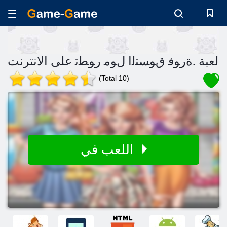
لعبة .ﺓﺭﻮﻓ ﻕﻮﺴﺘﻟﺍ ﻝﻮﻣ ﺭﻮﻄﺗ على الانترنت
(Total 10)
اللعب في