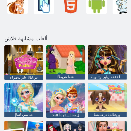
ألعاب مشابهة فلاش
ﺮﻌﺸﻟﺍ ﺔﻗﻼ ﺣ ﻝﺎﻳﺭ ﺍﺮﺗﺎﺑﻮﻴﻠﻛ
ﺔﻨﻌﻟ ﺓﺮﻴﻣﻷ ﺍ
ﺱﺎﺒﻠﻟﺍ ءﺎﻳﺯﺃ ﺔﺿﺭﺎﻋ
ﻭﺮﺠﻟﺍ ﺔﻳﺎﻋﺭ ﻒﻴﻄﻟ
ﺕﺎﺒﻴﺗﺮﺗ ﺎﺴﻟﺇ
Null ﻝﻮﺤﺗ ﺎﺴﻟﺇﻭ ﺎﻧﺁ