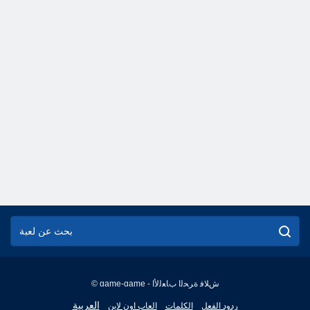
© game-game - ﺵﻼ ﻓ ﺓﺮﺤﻟﺍ ﺏﺎﻌﻟﻷ ﺍ
English
العربية
ردود الفعل
الكلمات
العاب اون لاين