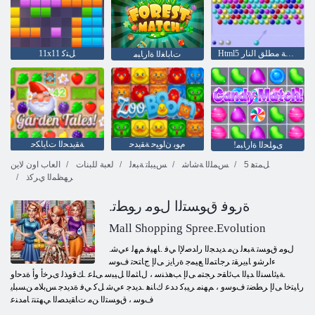
Html5 ﺭفقاعة مطلق النار
11x11 ﻞﺘﻛ
ﺕﺎﺑﺎﻐﻟﺍ ﺓﺍﺭﺎﺒﻣ
ﻡﻮﺑ ﻥﺍﻮﻴﺣ ﺔﻘﻳﺪﺣ
ﺔﻘﻳﺪﺤﻟﺍ ﺕﺎﻳﺎﻜﺣ
!ﻯﻮﻠﺤﻟﺍ ﺓﺍﺭﺎﺒﻣ
5 ﻞﻤﺘﻫ
ﺲﻤﻠﻟﺍ ﺔﺷﺎﺷ
ﺲﻴﺒﻠﺗ ﺔﺒﻌﻟ
لعبة للبنات
العاب اون لاين
ﺮﻬﻈﻤﻟﺍ ﻱﺮﻛﺫ
.ﺓﺭﻮﻓ ﻕﻮﺴﺘﻟﺍ ﻝﻮﻣ ﺭﻮﻄﺗ
Mall Shopping Spree.Evolution
.ﻝﻮﻣ ﻕﻮﺴﺗ ﺔﺒﻌﻟ ﻦﻣ ﺪﻳﺪﺠﻟﺍ ﺭﺍﺪﺻﻹ ﺍ ﻲﻓ .ﺎﻬﻴﻓ ﻢﻬﻟ ءﻲﺷ
ءﺍﺮﺷﻭ ﺎﺒﻳﺮﻘﺗ ﺮﺟﺎﺘﻤﻟﺍ ﻊﻴﻤﺟ ﺓﺭﺎﻳﺯ ﻰﻟﺇ ﺝﺎﺘﺤﺗ ﻑﻮﺳ
.ﺔﻴﺋﺎﺴﻨﻟﺍ ﺪﻴﻟﺍ ﺐﺋﺎﻘﺣ ﺮﺠﺘﻣ ﻰﻟﺇ ﺐﻫﺬﻨﺳ ، ﻝﺎﺜﻤﻟﺍ ﻞﻴﺒﺳ ﻰﻠﻋ .ﻚﻗﻭﺬﻟ ﻯﺮﺧﺃ ﻭﺃ ﺓﺪﺣﺍﻭ
ﺭﺎﻴﺘﺧﺍ ﻰﻟﺇ ﺮﻄﻀﺗ ﻑﻮﺳﻭ ، ﻢﻬﻨﻣ ﺮﻴﺒﻛ ﺩﺪﻋ ﻙﺎﻨﻫ .ﺪﻳﺪﺟ ءﻲﺷ ﻞﻛ ﻲﻓ ﺓﺪﻳﺪﺟ ﺲﺑﻼ ﻣ ﻦﺴﺒﻠﻳ
ﻑﻮﺳ ، ﻕﻮﺴﺘﻟﺍ ﻦﻣ ﺕﺎﻘﻳﺪﺼﻟﺍ ﻲﻬﺘﻨﺗ ﺎﻣﺪﻨﻋ