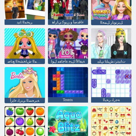
ءﺎﻗﺪﺻﺃ ﻭ ﻦﻳﻮﻛ ﻲﻟﺭﺎﻫ
ﺮﺒﺨﻤﻟﺍ ﺎﻨﻴﻧ
ﻞﻳﺰﻧﻮﺑﺍﺭ ﻞﻤﺤﻟﺍ
ﺕﺎﺒﻴﺗﺮﺗ ﺶﻴﻠﻳﺍ ﻲﻠﻴﺑ
ﺔﻴﻔﻟﻷ ﺍ ﻞﻴﺟ ﺓﺄﺟﺎﻔﻣ ﻝﻮﻟ
ﺊﺟﺎﻔﻤﻟﺍ ﺵﺎﺨﺸﺨﻟﺍ ﻊﻧﺎﺻ
ﺔﺟﺭﺎﺑ ﺮﺤﺒﻟﺍ
Tentrix
ﺔﻳﺮﺤﺴﻟﺍ ﻲﺑﺭﺎﺑ ءﺎﻳﺯﺃ