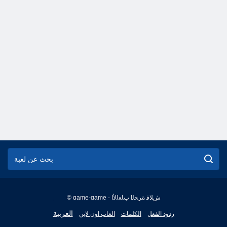
© game-game - ﺵﻼ ﻓ ﺓﺮﺤﻟﺍ ﺏﺎﻌﻟﻷ ﺍ
English
العربية
ردود الفعل
الكلمات
العاب اون لاين