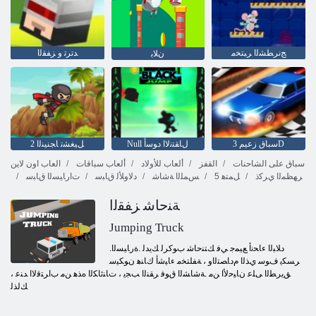
ﺞﻧﺮﻄﺸﻟﺍ ﺮﺒﺘﺨﻣ
ﺪﺗﺮﺗ ﻭ ﺰﻔﻘﻟﺍ
ﻥﻼ ﺑ
سباق زعيم 3D
Null ﻝﺎﻘﺘﻧﻻ ﺍ ﺩﻮﺳﺃ
2 ﻞﻴﻐﺸﺗ ﺎﺠﻨﻴﻨﻟﺍ
سباق على الشاحنات
القفز
ألعاب للأولاد
ألعاب سباقات
العاب اون لاين
ﺮﻬﻈﻤﻟﺍ ﻱﺮﻛﺫ
5 ﻞﻤﺘﻫ
ﺲﻤﻠﻟﺍ ﺔﺷﺎﺷ
ﺩﻻ ﻭﻸ ﻟ ﻕﺎﺒﺳ
ﺕﺍﺭﺎﻴﺴﻟﺍ ﻕﺎﺒﺳ
ﺔﻨﺣﺎﺷ ﺰﻔﻘﻟﺍ
Jumping Truck
.ﺩﻼ ﺒﻟﺍ ءﺎﺤﻧﺃ ﻊﻴﻤﺟ ﻲﻓ ﻚﺘﻨﺣﺎﺷ ﺏﻮﻛﺮﻟ ﻚﻳﺪﻟ .ﺓﺭﺎﻴﺴﻟﺍ
ﺮﺴﻜﻳ ﻑﻮﺳ ﻱﺬﻟﺍ ﻡﺩﺎﺼﺘﻟﺍﻭ ، ﺔﻔﻠﺘﺨﻣ ءﺎﻴﺷﺃ ﻙﺎﻨﻫ ﻥﻮﻜﻴﺳ
ﻖﻳﺮﻄﻟﺍ ﻰﻠﻋ ﻥﺎﻴﺣﻷ ﺍ ﻦﻣ .ﺔﺷﺎﺸﻟﺍ ﻕﻮﻓ ﺮﻘﻨﻟﺍ ﺐﺠﻳ ، ﺕﺎﻨﺋﺎﻜﻟﺍ ﻩﺬﻫ ﻦﻣ ﺏﺍﺮﺘﻗﻻ ﺍ ﺪﻨﻋ ،
ﻚﻟﺬﻟ