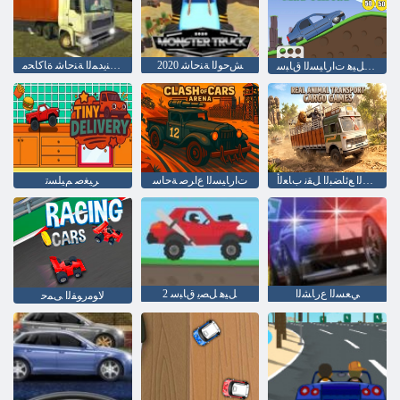
2020 ﺶﺣﻮﻟﺍ ﺔﻨﺣﺎﺷ
ﺔﻴﻘﻴﻘﺤﻟﺍ ﺔﻨﻳﺪﻤﻟﺍ ﺔﻨﺣﺎﺷ ﺓﺎﻛﺎﺤﻣ
ﺓﺮﻋﻮﻟﺍ ﻕﺮﻄﻟﺍ ﻥﻮﻨﺟ :ﻞﻴﻫ ﺕﺍﺭﺎﻴﺴﻟﺍ ﻕﺎﺒﺳ
ﺔﻴﻘﻴﻘﺤﻟﺍ ﺔﻴﻧﺍﻮﻴﺤﻟﺍ ﻊﺋﺎﻀﺒﻟﺍ ﻞﻘﻧ ﺏﺎﻌﻟﺃ
ﺕﺍﺭﺎﻴﺴﻟﺍ ﻉﺍﺮﺻ ﺔﺣﺎﺳ
ﺮﻴﻐﺻ ﻢﻴﻠﺴﺗ
ﻲﻌﺴﻟﺍ ﻉﺭﺎﺸﻟﺍ
2 ﻞﻴﻫ ﻞﺼﻳ ﻕﺎﺒﺳ
ﻻ ﻮﻣﺭﻮﻔﻟﺍ ﻰﻤﺣ