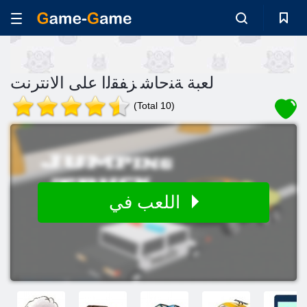
لعبة ﺔﻨﺣﺎﺷ ﺰﻔﻘﻟﺍ على الانترنت
(Total 10)
اللعب في