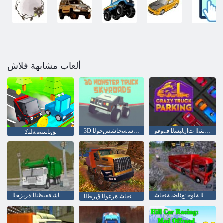
ألعاب مشابهة فلاش
ﻥﻮﻨﺠﻣ ﺔﻨﺣﺎﺸﻟﺍ ﺕﺍﺭﺎﻴﺴﻟﺍ ﻑﻮﻗﻭ
3D ﺱﺩﻭﺮﻴﻜﺳ ﺔﻨﺣﺎﺷ ﺶﺣﻮﻟﺍ null
ﻖﺑﺎﺴﺘﻣ ﺔﻠﺘﻛ
ﺔﻴﻜﻳﺮﻣﻷ ﺍ ﻭﺭﻮﻴﻟﺍ ﺔﻟﻮﺟ :ﻊﺋﺎﻀﺑ ﺔﻨﺣﺎﺷ
ﻢﻴﺳ ﺔﻣﺎﻤﻘﻟﺍ ﺔﻨﺣﺎﺷ ﺔﻔﻴﻈﻨﻟﺍ ﺓﺮﻳﺰﺠﻟﺍ
ﻞﺘﻟﺍ ﻖﻠﺴﺗ ﺓﺎﻛﺎﺤﻤﻟﺍ ﺔﻨﺣﺎﺷ ﺓﺮﻋﻮﻟﺍ ﻕﺮﻄﻟﺍ