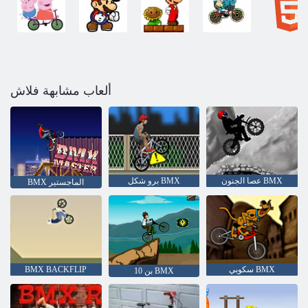
ألعاب مشابهة فلاش
عصا الجنون BMX
برو شكل BMX
BMX الماجستير
سكوبي BMX
BMX BACKFLIP
10 بن BMX