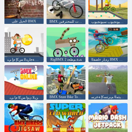
الحيل على BMX
BMX الدراجات للمحترفين
سبونجبوب سبونجبوب BMX
ﺭﺪﻳﺍﺭ ءﺎﻀﻔﻟﺍ BMX ﺔﻗﺭﺎﺧ
RigBMX 2 ﺔﻨﻋ ﻢﻄﺤﺗ
ﻕﺎﺒﺳﻭ ﺓﺮﺣ ﺔﺟﺍﺭﺪﻟﺍ ﺲﻛﺇ ﻡﺇ ﻲﺑ
ﺲﻛﺇ ﻡﺇ ﻲﺑ ﺓﺮﻴﺜﻤﻟﺍ ﻢﻳﺮﺘﺴﻛﺇ ﺔﻋﺮﺳ
BMX Stunt Bike Tournament :ﺭﻮﻛﺭﺎﺒﻟﺍ ﻝﺎﻄﺑﺃ
ﻦﻳﻻ ﻥﻭﺍ ﺲﻛﺍ ﻡﺍ ﻲﺑ