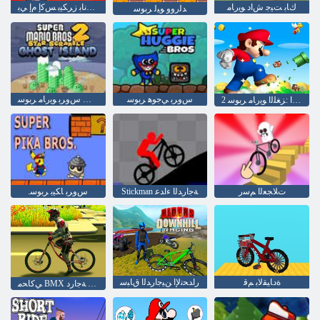
ﻙﺎﺑ ﺖﻴﺟ ﺵﺍﺩ ﻮﻳﺭﺎﻣ
ﺎﻣﺍﺭﻮﻧﺎﺑ ﺯﺮﻜﻴﺑ ﺲﻛﺇ ﻡﺇ ﻲﺑ
ﺪﻟﺭﻭﻭ ﻮﻴﻟ ﺮﺑﻮﺳ
ﺱﻭﺮﺑ ﻲﺟﻮﻫ ﺮﺑﻮﺳ
ﺡﺎﺒﺷﻷ ﺍ ﺓﺮﻳﺰﺟ 2 ﻊﻓﺍﺪﺘﻟﺍ ﺭﺎﺘﺳ ﺱﻭﺮﺑ ﻮﻳﺭﺎﻣ ﺮﺑﻮﺳ
2 ﻢﺳﻮﻤﻟﺍ :ﺰﻐﻠﻟﺍ ﻮﻳﺭﺎﻣ ﺮﺑﻮﺳ
ﺕﻼ ﺠﻌﻟﺍ ﻢﺳﺭ
Stickman ﺔﺟﺍﺭﺪﻟﺍ ءﺍﺪﻋ
.ﺱﻭﺮﺑ ﺎﻜﻴﺑ ﺮﺑﻮﺳ
ﺓﺩﺎﻴﻘﻟﺎﺑ ﻢﻗ
ﺭﺍﺪﺤﻧﻹ ﺍ ﻦﻴﺟﺍﺭﺪﻟﺍ ﻕﺎﺒﺳ
ﻲﻛﺎﺤﻣ BMX ﺔﻠﻴﺣ ﺔﺟﺍﺭﺩ