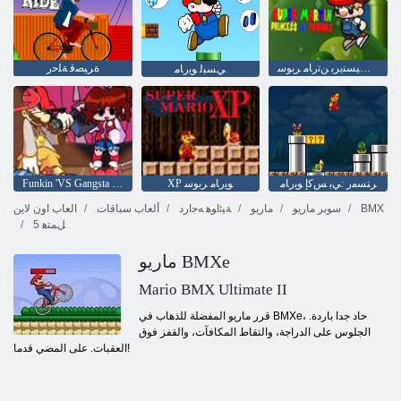
ﺔﻃﺭﻭ ﻲﻓ ﺲﻴﺴﻨﻳﺮﺑ ﻦﺗﺭﺎﻣ ﺮﺑﻮﺳ
ﺓﺮﻴﺼﻗ ﺔﻠﺣﺭ
ﻲﺴﺒﻟ ﻮﻳﺭﺎﻣ
XP ﻮﻳﺭﺎﻣ ﺮﺑﻮﺳ
Funkin 'VS Gangsta Mario ﺔﻌﻤﺠﻟﺍ ﺔﻠﻴﻟ
ﺮﺘﺴﻣﺭ :ﻲﺑ ﺲﻛﺇ ﻮﻳﺭﺎﻣ
BMX
سوبر ماريو
ماريو
ﺔﻴﺋﺍﻮﻫ ﻪﺟﺍﺭﺩ
ألعاب سباقات
العاب اون لاين
5 ﻞﻤﺘﻫ
ماريو BMXe
Mario BMX Ultimate II
قرر ماريو المفضلة للذهاب في BMXe، حاد جدا باردة.
الجلوس على الدراجة، والتقاط المكافآت، والقفز فوق
العقبات. على المضي قدما!