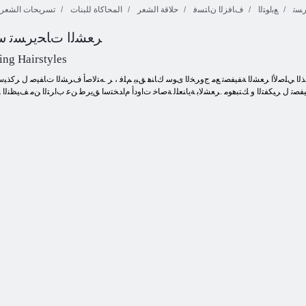
ﺮﺴﺗ
ﻊﺑﺍﻮﺘﻟﺍ
ﻑﺎﻓﺰﻟﺍ ﻥﺎﺘﺴﻓ
حلاقة الشعر
المحاكاة للبنات
تسريحات الشعر
ﺔﻳﺩﺎﻋ ﺮﻴﻏ ﻭﺃ
ﺮﻌﺸﻟﺍ ﺕﺎﺤﻳﺮﺴﺗ ﺱ
ﺎﻧﺁ ﻑﺎﻓﺯ ﺩﺍﺪﻋﺇ
ﻲﻜﻴﺳﻼ ﻛ ﺓﺮﻴﻣﻷ ﺍ
ﺱﺎﺒﻠﻟﺍ ﻲﻠﻟﻭﺩ
ﺎﺴﻟﺇ
ﻑﺎﻓﺯ
ﻑﺎﻓﺯ ﻯﺮﺳ
ng Hairstyles
ﻔﺼﺗ ﻝ ﺮﻴﻜﻔﺘﻟﺍ ﻭ ﻚﺘﺒﻫﻮﻣ .ﺮﻌﺸﻟﺎﺑ ﺔﻳﺎﻨﻌﻠﻟ ﺔﺻﺎﺧ ﺕﺍﻭﺩﺃ ﻡﺍﺪﺨﺘﺳﺍ ﻖﻳﺮﻃ ﻦﻋ ﺏﺍﺮﺘﻟﺍ ﻦﻣ ﻒﻴﻈﻨﻟﺍ 