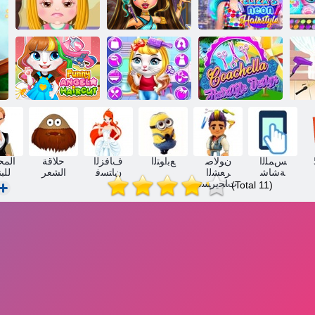
ﺤﻟﺍ
ﺗ
ﻥﻮﻴﻧ ﺍﺰﻴﻟﺇ
ﺮﻌﺸﻟﺍ ﺔﻗﻼ ﺣ
طفل بندق
ﺔﺤﻳﺮﺴﺗ
ﻝﺎﻳﺭ ﺍﺮﺗﺎﺑﻮﻴﻠﻛ
العناية بالشعر
ﺮﻌﺸﻠﻟ ﻲﺘﻴﻛ
ﺍ
ﻼ ﻴﺸﺗﻮﻛ ﺔﺤﻳﺮﺴﺗ
ﻲﺒﻴﺑ ﻚﻴﺷ
ﻼ ﻴﺠﻧﺃ ﻚﺤﻀﻣ
ﻢﻴﻤﺼﺗ
ﻥﻮﻟﺎﺻ
ﺮﻌﺷ ﺺﻗ
ﺲﻤﻠﻟﺍ
ﻥﻮﻟﺎﺻ
ﻊﺑﺍﻮﺘﻟﺍ
ﻑﺎﻓﺰﻟﺍ
حلاقة
المح
ﺔﺷﺎﺷ
ﺮﻌﺸﻟﺍ
ﻥﺎﺘﺴﻓ
الشعر
للب
ﺕﺎﺤﻳﺮﺴﺗ
(Total 11)