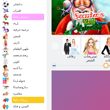
ﺕﺎﺿﺎﻳﺭ
طيران
ﺕﺎﻨﺒﻠﻟ ﺏﺎﻌﻟﺃ
ﻞﻴﺧ
ترجمة حرفية
تلبيس
باربي
طهي الطعام
ﺮﻌﺷ ﻒﻔﺼﻣ
اكاة
تسريحات
زفاف
نات
الشعر
تلوين
ﺏﺃ ﻚﻴﻣ
ﺓﺪﻤﺠﻣ
ﺮﻌﺸﻟﺍ ﺔﻗﻼ ﺣ ﻝﺎﻳﺭ ﻞﻳﻮﻧ ﺎﺑﺎﺑ
ﺔﻧﻮﻠﻣ ﻞﺘﻛ
ﺕﺍﺭﻮﺻﺎﻨﻳﺪﻟﺍ
مغامرة
ﻦﻴﻨﺛﻻ ﺏﺎﻌﻟﺃ
الصبي و فتاة