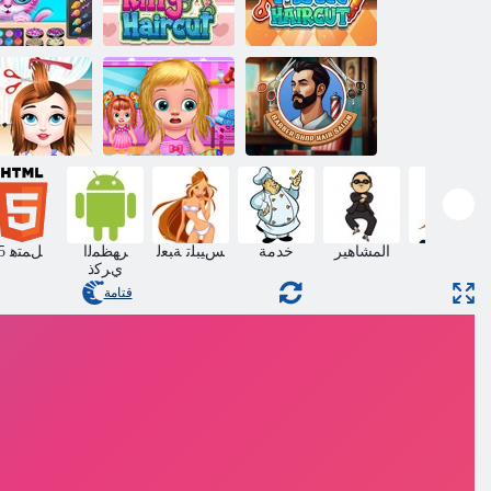
ﺔﻔﻴﻟﻷ ﺍ ﺕﺎﻧﺍﻮﻴ
ﻲﺘﻴﻛ ﻚﺤﻀﻣ
ﺔﻗﻼ ﺣ ﻞﻴﻤﺠ
ﻞﺟﺮﻟﺍ ﺮﻌﺷ ﺺﻗ
ﺮﻌﺷ ﺺﻗ
ﻥﻮﻟﺎﺻ
ﻢﻴﺳ ﻢﻴﺳ
ﺮﻌﺸﻟﺍ ﻒﻴﻔﺼﺘﻟ
ﻕﻼ ﺤﻟﺍ ﻕﻼ ﺣ
ﻝﺎﻔﻃﻷ ﺍ ﺔﺴﻴﻠﺟ
ﺭﻮﻠﻳﺎﺗ ﻞﻔﻄﻟ
ﺮﻌﺷ ﻥﻮﻟﺎﺻ
ﻥﻮﻟﺎﺻ
ﺮﻌﺷ ﻡﻮﻳ
ماكياج
المشاهير
خدمة
ﺲﻴﺒﻠﺗ ﺔﺒﻌﻟ
ﺮﻬﻈﻤﻟﺍ
5 ﻞﻤﺘﻫ
ﻱﺮﻛﺫ
قتامة