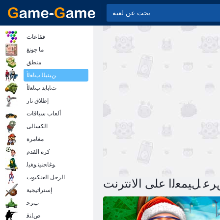
فقاعات
ما جونغ
منطق
ﻦﻴﻨﺒﻠﻟ ﺏﺎﻌﻟﺃ
ﺕﺎﺑﺎﺑﺩ ﺏﺎﻌﻟﺃ
إطلاق نار
ألعاب سباقات
الكسالى
مغامرة
كرة القدم
ﻮﻏﺎﺠﻨﻴﻧ ﻮﻐﻴﻟ
الرجل العنكبوت
ﻋ ﻞﻴﻤﻌﻟﺍ على الانترنت
إستراتيجية
ﺏﺮﺣ
ﺹﺎﻨﻗ