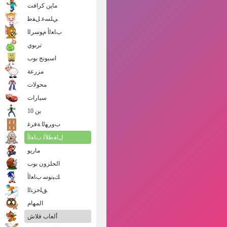
ماين كرافت
ﻲﻠﺴﻋ ﻞﻔﻃ
ﺏﺎﻌﻟﺃ ﻡﻮﺳﺮﻟﺍ
تربوي
اسبونج بوب
مزرعة
محولات
سيارات
بن 10
ﺏﻭﺮﻬﻟﺍ ﺔﻓﺮﻏ
ﻝﺎﻔﻃﻸ ﻟ ﺏﺎﻌﻟﺃ
ماريو
الحلزون بوب
ﻚﻴﻧﻮﺳ ﺏﺎﻌﻟﺃ
ﻖﻠﺣﺰﺘﻟﺍ
المهام
ألعاب فلاش