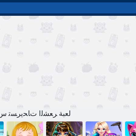
لعبة ﺮﻌﺸﻟﺍ ﺕﺎﺤﻳﺮﺴﺗ ﺱﺮ