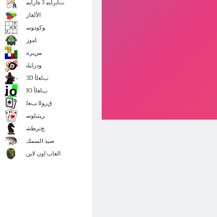
ﺕﺎﻳﺭﺎﺒﻣ 3 ﺓﺍﺭﺎﺒﻣ
الألغاز
ﻮﻛﻭﺩﻮﺳ
ﺎﻣﻭﺯ
ﺲﻳﺮﺘﺗ
ﻭﺩﺭﺎﻴﻠﺑ
3D ﺏﺎﻌﻟﺃ
IO ﺏﺎﻌﻟﺃ
ﻕﺭﻮﻟﺍ ﺐﻌﻟ
ﺮﻴﺘﻴﻟﻮﺳ
ﺞﻧﺮﻄﺷ
صيد السمك
العاب اون لاين