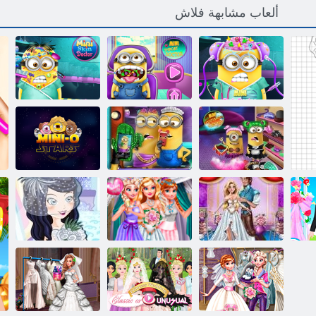
ألعاب مشابهة فلاش
ﺐﻴﺒﻃ ﻍﺎﻣﺪﻟﺍ
ﺐﻴﺒﻃ ﻖﻠﺤﻟﺍ
ﺓﺮﻐﺼﻣ ﺪﻠﺠﻟﺍ
ﺓﺮﻐﺼﻣ
ﺓﺮﻐﺼﻣ
ﺐﻴﺒﻃ
ﺯﺮﻔﻟﺍ ﺓﺮﻐﺼﻣ
ﺔﻴﺼﺨﺷ ﺓﺭﻮﺻ
ءﺎﻳﺯﺍ
ﻚﺤﻀﻣ ﻲﻨﻴﻣ
ﻡﻮﺠﻨﻟﺍ ﺎﻳ ﻲﻨﻴﻣ
ﻑﺎﻓﺰﻠﻟ
ﻑﺎﻓﺯ ﻞﻔﺣ
ﺔﻴﺼﺨﺸﻟﺍ ﺭﻮﺼﻟﺍ
ﻱﻮﻠﻛ
ﺕﺍﺮﻴﻣﻷ ﺍ
عرس متجر