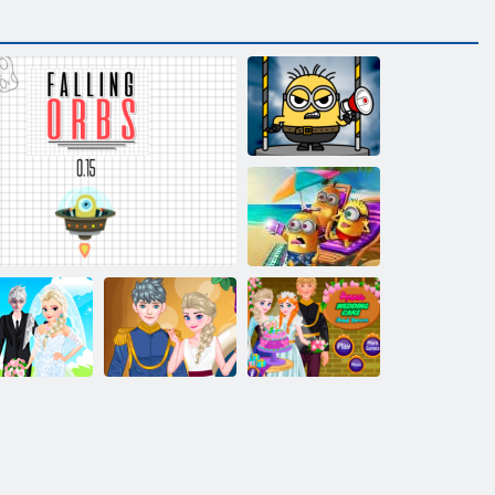
ﻥﻮﻴﻨﻴﻤﻟﺍ ﻊﻧﺎﺻ
ﺓﺮﻐﺼﻣ ﻒﻴﺼﻟﺍ
ﺔﻠﻄﻋ
ﺭﻮﻜﻳﺩﻭ ﻑﺎﻓﺰﻟﺍ
ﻢﻴﻤﺣ ﻑﺎﻓﺯ
ﻲﻜﻠﻤﻟﺍ ﻲﻠﻳﺍ
ﺔﻜﻌﻛ ﺎﻧﺁ
ﺔﻓﺮﻏ
ﺲﺑﺭﻭﺃ ﻁﻮﻘﺳ
ﻑﺎﻓﺯ