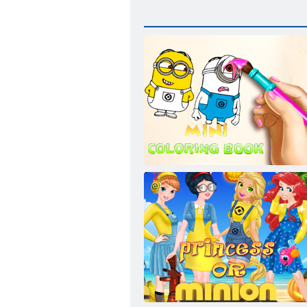
ﻦﻳﻮﻠﺗ ﺏﺎﺘﻛ ﺓﺮﻐﺼﻣ