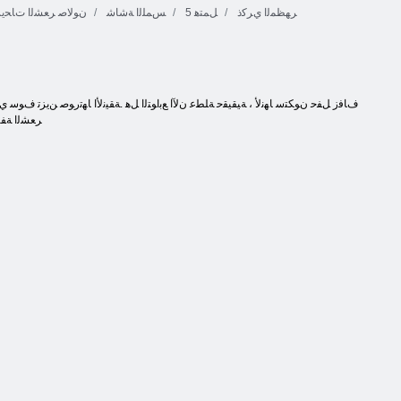
ﺮﻬﻈﻤﻟﺍ ﻱﺮﻛﺫ
5 ﻞﻤﺘﻫ
ﺲﻤﻠﻟﺍ ﺔﺷﺎﺷ
ﻥﻮﻟﺎﺻ ﺮﻌﺸﻟﺍ ﺕﺎﺤﻳ
ﺮﻌﺸﻟﺍ ﺔﻔﻴ