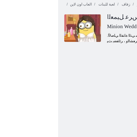
زفاف
لعبة للبنات
العاب اون لاين
ﺮﻋ ﻞﻴﻤﻌﻟﺍ
Minion Weddi
.ﻑﺎﻓﺯ ﻞﻔﺣ ﻥﻮﻜﺘﺳ ﺎﻬﻧﻷ ، ﺔﻴﻘﻴﻘﺣ ﺔﻠﻄﻋ ﻥﻵ ﺍ ﻊﺑﺍﻮﺘﻟﺍ ﻞﻫ .ﺔﻘﻴﻧﻷ ﺍ ﺎﻬﺗﺭﻮﺻ ﻦﻳﺰﺗ ﻑﻮﺳ ﻱﺬﻟﺍ ﻲﻠﺻﻷ ﺍ ﺮﻌﺸﻟﺍ ﺔﻔﻴﻔﺼﺗ ﻊﻣ ﺝﻭﺮﺨﻟﺍ ﻯﻮﺳ ﻙﺎﻨﻫ ﻖﺒﻳ ﻢﻠﻓ ، ﺮ .ﻪﺘﻟﺎﺻﺃ ﻑﺮﺸﻟﺍ ﺕﺎﻔﻴﺻ ﻝ ﺮﻛﺬﻴﺳ ﻲﺘﻟﺍ ﺓﺎﺘﻔﻟﺍ ﻲﻠﺻﻷ ﺍ
ﺮﻌﺸﻟﺍﻭ ، ﺮﺋﺎﻔﻀﺑ ﺚﻴ
ﻥﻮﻴﻨﻴﻤﻟﺍ ﻭﺃ ﺓﺮﻴﻣﻷ ﺍ