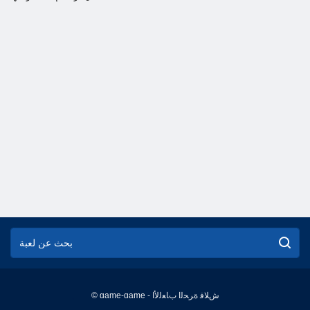
© game-game - ﺵﻼ ﻓ ﺓﺮﺤﻟﺍ ﺏﺎﻌﻟﻷ ﺍ