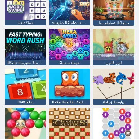
؟ﻦﻴﻤﺨﺘﻟﺍ ﻚﻨﻜﻤﻳ ﻞﻫ :ﺕﺎﻤﻠﻜﻟﺍ ﺕﺎﻴﻌﻤﺟ
ﺔﻤﻠﻛ ﺩﺎﻘﺘﻧﺍ
ﺕﺎﻤﻠﻜﻟﺍ ﺔﻘﺑﺎﻄﻣ ﺰﻐﻟ
ليزر كانون
ﺔﻴﺳﺍﺪﺳ ﺔﻤﻠﻛ
ﺵﺍﺭ ﺔﻤﻠﻛ :ﺔﻌﻳﺮﺴﻟﺍ ﺔﺑﺎﺘﻜﻟﺍ
ﻥﺍﻮﻴﺤﻟﺍ ﻖﺑﺎﻄﺗ
ﻉﻮﺒﺳﻻ ﺍ ﺔﻳﺎﻬﻧ ﺔﻠﻄﻋ :ﻂﻠﺘﺨﻤﻟﺍ ﻢﻟﺎﻌﻟﺍ
2048 نقاط