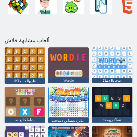
ألعاب مشابهة فلاش
ﺚﺣﺎﺒﻟﺍ ﺔﻤﻠﻛ
Wordle
ءﺍﺮﻬﻟﺍ ﺕﺎﻤﻠﻜﻟﺍ
ﺔﻤﻠﻛ ﻦﻴﻤﺨﺗ
ﺕﺎﻤﻠﻜﻟﺍ ﻊﻨﺻ
ﺕﺎﻴﺿﺎﻳﺮﻟﺍ ﺔﻤﻠﻛ ﻦﻋ ﺚﺤﺒﻟﺍ