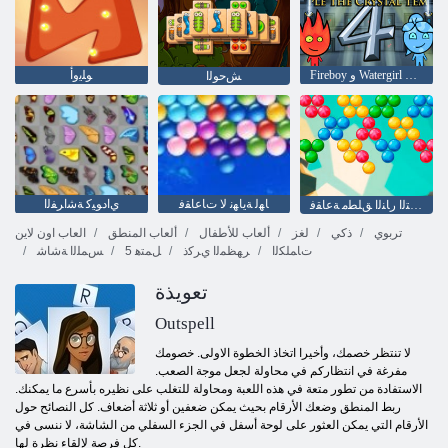
Fireboy ﻭ Watergirl 4: Crystal Temple
ﻮﻠﻳﻭﺃ
ﺶﺣﻮﻟﺍ
ﺎﻬﻟ ﺔﻳﺎﻬﻧ ﻻ ﺕﺎﻋﺎﻘﻓ
ﻱﺍﺩﻮﻴﻛ ﺔﺷﺍﺮﻔﻟﺍ
ﺎﻬﻟ ﺔﻳﺎﻬﻧ ﻻ ﻲﺘﻟﺍ ﺭﺎﻨﻟﺍ ﻖﻠﻄﻣ ﺔﻋﺎﻘﻓ
تربوي
ذكي
لغز
ألعاب للأطفال
ألعاب المنطق
العاب اون لاين
ﺕﺎﻤﻠﻜﻟﺍ
ﺮﻬﻈﻤﻟﺍ ﻱﺮﻛﺫ
5 ﻞﻤﺘﻫ
ﺲﻤﻠﻟﺍ ﺔﺷﺎﺷ
تعويذة
Outspell
لا تنتظر خصمك، وأخيرا اتخاذ الخطوة الاولى. خصومك
مفرغة في انتظاركم في محاولة لجعل موجة الصعب.
الاستفادة من تطور متعة في هذه اللعبة ومحاولة للتغلب على نظيره بأسرع ما يمكنك.
ربط المنطق وضعك الأرقام بحيث يمكن ضعفين أو ثلاثة أضعاف. كل النصائح حول
الأرقام التي يمكن العثور على لوحة أسفل في الجزء السفلي من الشاشة، لا ننسى في
كل فرصة لإلقاء نظرة لها.