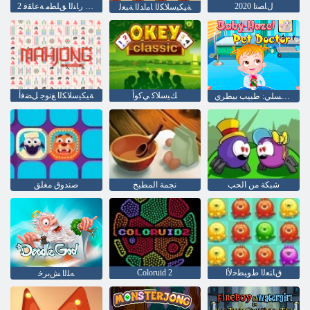
ﻝﺎﺼﺗﺍ 2020
2 ﺎﻏﺎﺳ ﺭﺎﻨﻟﺍ ﻖﻠﻄﻣ ﺔﻋﺎﻘﻓ
ﺔﻴﻜﻴﺳﻼ ﻜﻟﺍ ﺎﻣﺍﺪﻟﺍ ﺔﺒﻌﻟ
ﻚﻴﺳﻼ ﻛ ﻲﻛﻭﺃ
ﺔﻴﻜﻴﺳﻼ ﻜﻟﺍ ﻎﻧﻮﺟ ﻞﻀﻓﺃ
طفل عسلي: طبيب بيطري
شبكة من الحب
نجمة المطبخ
صندوق مغلق
ﻕﺎﻨﻌﻟﺍ ﻁﻮﺒﻄﺧﻷ ﺍ
Coloruid 2
ﻪﻠﻟﺍ ﺶﺑﺮﺧ