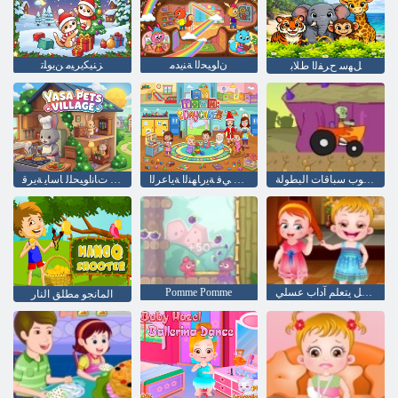
ﻥﺍﻮﻴﺤﻟﺍ ﺔﻨﻳﺪﻣ
ﺰﻨﻴﻜﻳﺮﻴﻣ ﻦﻳﻮﻠﺗ
ﻞﻬﺳ ﺡﺮﻔﻟﺍ ﻁﻼ ﺑ
سبونجبوب سباقات البطولة
ﻲﺘﻨﻳﺪﻣ ﻲﻓ ﺔﻳﺭﺎﻬﻨﻟﺍ ﺔﻳﺎﻋﺮﻟﺍ
ﺔﻔﻴﻟﻷ ﺍ ﺕﺎﻧﺍﻮﻴﺤﻠﻟ ﺎﺳﺎﻳ ﺔﻳﺮﻗ
الطفل يتعلم آداب عسلي
Pomme Pomme
المانجو مطلق النار