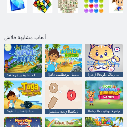
ألعاب مشابهة فلاش
ﺩﺎﻌﺑﻷ ﺍ ﻲﺛﻼ ﺛ ﻥﺍﻮﻴﺤﻟﺍ ﻕﻻ ﺰﻧﺍ
!ﺐﻫﺫﺍ ﻮﻐﻴﻳﺩ ﺐﻫﺫﺍ ﻚﺳﺎﻨﻟﺍ ﻥﻮﻌﻄﻠﺴﻟﺍ ﺫﺎﻘﻧﺇ
!ﺐﻫﺫﺍ ﻮﻐﻴﻳﺩ ﺐﻫﺫﺍ ءﺎﻤﻟﺍ ﺖﺤﺗ ﻮﻐﻴﻳﺩ ﺓﺮﻣﺎﻐﻣ
ﻡﺎﻗﺭﻻ ﺍ ﻊﺒﺘﺗﻭ ﺪﻌﻟﺍ ﺏﺎﻌﻟﺍ
!ﺐﻫﺫﺍ ﻮﻐﻴﻳﺩ ﺐﻫﺫﺍ ﺔﻳﺮﺤﺒﻟﺍ ﺓﺎﻔﺤﻠﺴﻟﺍ ﺎﻏﻮﺗ
ﻞﻜﺸﻟﺍ ﻱﺪﺤﺗ ﻁﺎﻘﺳﺇ