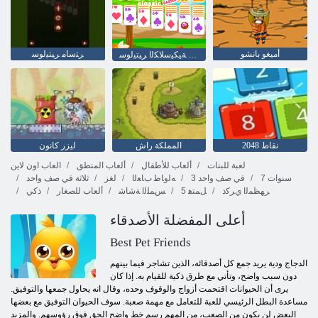
أميغو بانشو
ﺮﺘﺳﺎﻣ ﺮﻴﺘﻴﻟﻮﺳ
ﺢﺼﻔﻟﺍ ﺪﻴﻋ ﺔﻴﻜﻴﺳﻼ ﻜﻟﺍ ﺮﻴﺘﻴﻟﻮﺳ
2048 نقاط
المملكة راش
ليزر كانون
لعبة للبنات
ألعاب للأطفال
ألعاب المنطق
العاب اون لاين
7 سنوات
3 في صف واحد
ﻪﻟﻭﺎﻃ ﺏﺎﻌﻟﺍ
لغز
ثلاثة في صف واحد
ﺮﻬﻈﻤﻟﺍ ﻱﺮﻛﺫ
5 ﻞﻤﺘﻫ
ﺲﻤﻠﻟﺍ ﺔﺷﺎﺷ
ألعاب للصغار
ذكي
أعلى المفضلة الأصدقاء
Best Pet Friends
الدجاج ودية يريد جمع كل أصدقائه، الذين تشاجر فيما بينهم
دون سبب واضح، وتأتي مع طرق ذكية للقيام به. إذا كان
يرى أن الحيوانات اقتحمت أزواج والوقوف وحده، وقال انه يحاول جمعها والتوفيق.
مساعدة البطل الرئيسي للعبة للتعامل مع مهمة صعبة. سوف الحيوان التوفيق مع بعضها
البعض لن يكون من الصعب، من المهم رسم خط واضح الحق فوق رؤوسهم. والمزيد