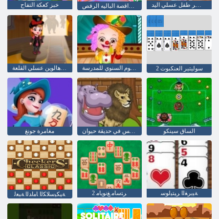
الكسر طفل عسلي اليد
خبز كعكة التفاح
طفل عسلي راقصة الباليه الرقص
طفل عسلي: اليوم السنوي للمدرسة
طفل هالوين عسلي القلعة
سوليتير العنكبوت 2
الساق سينكو
الكرة والدبابيس في حديقة حيوان
مغامرة جونغ
ﺔﻴﺑﺮﻐﻟﺍ ﺮﻴﺘﻴﻟﻮﺳ
2 ﺮﺘﺳﺎﻣ ﻎﻧﻮﻳﺎﻣ
ﺔﻴﻜﻴﺳﻼ ﻜﻟﺍ ﺎﻣﺍﺪﻟﺍ ﺔﺒﻌﻟ